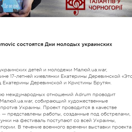
Tomovic состоятся Дни молодых украинских
украинских детей и молодежи Малюй.ua.war,
аине 17-летней киевлянки Екатерины Деревинской «Эт
ц Екатерины Деревинской и Кристины Брутян.
итию международных отношений Adrum проводит
 Малюй.ua.war, собирающий художественные
против Украины. Проект проводится в качестве
 — представлены работы, созданные под обстрелами, 
сунки на фестиваль поступают со всей Украины,
ории. В течение военного времени выставки проекта