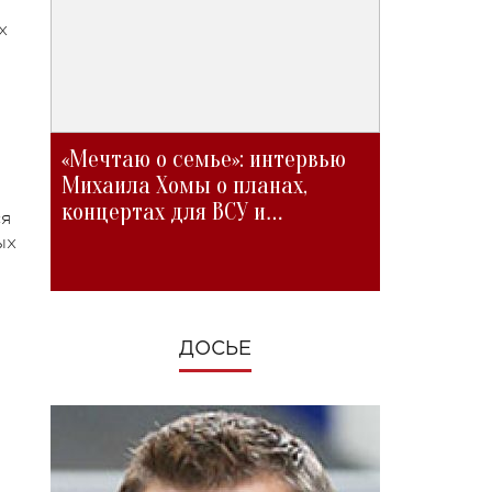
х
«Мечтаю о семье»: интервью
Михаила Хомы о планах,
концертах для ВСУ и
ся
изменениях во время войны
ых
ДОСЬЕ