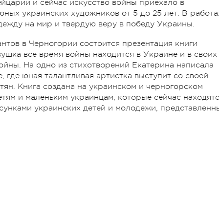
йцарии и сейчас искусство войны приехало в
ных украинских художников от 5 до 25 лет. В работа
дежду на мир и твердую веру в победу Украины.
нтов в Черногории состоится презентация книги
вушка все время войны находится в Украине и в своих
ойны. На одно из стихотворений Екатерина написала
, где юная талантливая артистка выступит со своей
тян. Книга создана на украинском и черногорском
етям и маленьким украинцам, которые сейчас находят
сунками украинских детей и молодежи, представленн