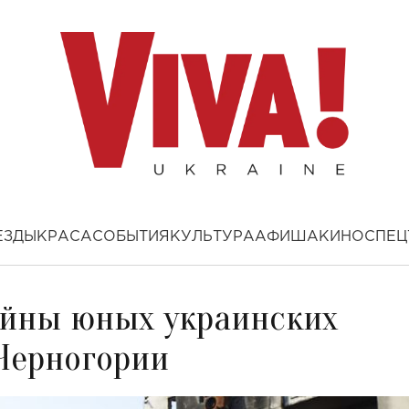
ЕЗДЫ
КРАСА
СОБЫТИЯ
КУЛЬТУРА
АФИША
КИНО
СПЕЦ
ойны юных украинских
 Черногории