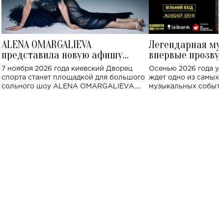
ALENA OMARGALIEVA
Легендарная м
представила новую афишу
впервые прозву
большого концерта во Дворце
Украине: где со
7 ноября 2026 года киевский Дворец
Осенью 2026 года у
спорта
спорта станет площадкой для большого
ждет одно из самы
сольного шоу ALENA OMARGALIEVA.
музыкальных событ
Концерт получил символичное название
«Не пьяная — влюбленная».