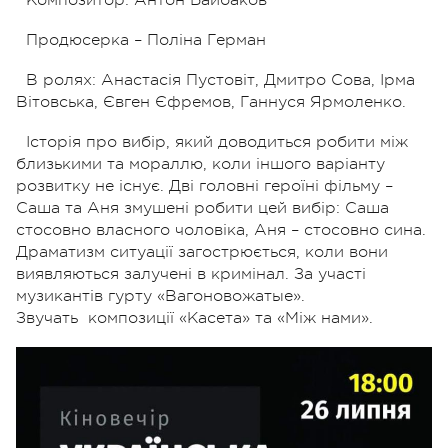
Продюсерка – Поліна Герман
В ролях: Анастасія Пустовіт, Дмитро Сова, Ірма
Вітовська, Євген Єфремов, Ганнуся Ярмоленко.
Історія про вибір, який доводиться робити між
близькими та мораллю, коли іншого варіанту
розвитку не існує. Дві головні героїні фільму –
Саша та Аня змушені робити цей вибір: Саша
стосовно власного чоловіка, Аня – стосовно сина.
Драматизм ситуації загострюється, коли вони
виявляються залучені в кримінал. За участі
музикантів гурту «Вагоновожатые».
Звучать
композиції «Касета» та «Між нами».