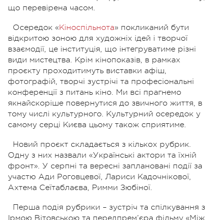
що перевірена часом.
Осередок «
Кіноспільнота
» покликаний бути
відкритою зоною для художніх ідей і творчої
взаємодії, це інституція, що інтегруватиме різні
види мистецтва. Крім кінопоказів, в рамках
проєкту проходитимуть виставки афіш,
фотографій, творчі зустрічі та професіональні
конференції з питань кіно. Ми всі прагнемо
якнайскоріше повернутися до звичного життя, в
тому числі культурного. Культурний осередок у
самому серці Києва цьому також сприятиме.
Новий проєкт складається з кількох рубрик.
Одну з них назвали «Українські актори та їхній
фронт». У серпні та вересні заплановані події за
участю Ади Роговцевої, Лариси Кадочнікової,
Ахтема Сеїтаблаєва, Римми Зюбіної.
Перша подія рубрики – зустріч та спілкування з
Ірмою Вітовською та передпрем’єра фільму «Між