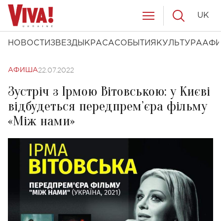
UK
НОВОСТИ
ЗВЕЗДЫ
КРАСА
СОБЫТИЯ
КУЛЬТУРА
АФ
22.07.2022
АФИША
Зустріч з Ірмою Вітовською: у Києві
відбудеться передпрем’єра фільму
«Між нами»