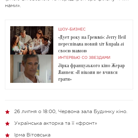
нами».
ШОУ-БИЗНЕС
«Дует року на Греммі»: Jerry Heil
переспівала новий хіт Kupala зі
своєю мамою
ИНТЕРВЬЮ СО ЗВЕЗДАМИ
Зірка французького кіно Жерар
Ланвен: «Я ніколи не вчився
грати»
26 липня о 18:00, Червона зала Будинку кіно.
Українська акторка та її «фронт»
Ірма Вітовська