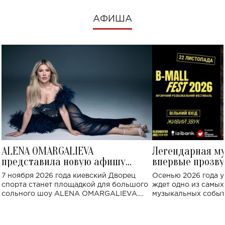
АФИША
ALENA OMARGALIEVA
Легендарная м
представила новую афишу
впервые прозву
большого концерта во Дворце
Украине: где со
7 ноября 2026 года киевский Дворец
Осенью 2026 года у
спорта
спорта станет площадкой для большого
ждет одно из самы
сольного шоу ALENA OMARGALIEVA.
музыкальных событ
Концерт получил символичное название
«Не пьяная — влюбленная».