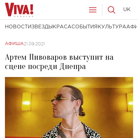
UK
НОВОСТИ
ЗВЕЗДЫ
КРАСА
СОБЫТИЯ
КУЛЬТУРА
АФ
21.09.2021
АФИША
Артем Пивоваров выступит на
сцене посреди Днепра