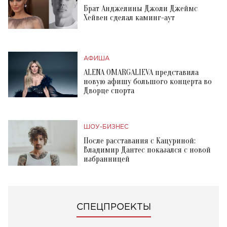
Брат Анджелины Джоли Джеймс
Хейвен сделал каминг-аут
АФИША
ALENA OMARGALIEVA представила
новую афишу большого концерта во
Дворце спорта
ШОУ-БИЗНЕС
После расставания с Кацуриной:
Владимир Дантес показался с новой
избранницей
СПЕЦПРОЕКТЫ