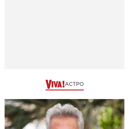
АСТРО