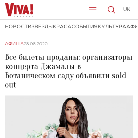
UK
НОВОСТИ
ЗВЕЗДЫ
КРАСА
СОБЫТИЯ
КУЛЬТУРА
АФ
28.08.2020
АФИША
Все билеты проданы: организаторы
концерта Джамалы в
Ботаническом саду объявили sold
out