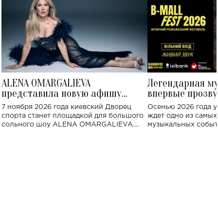
ALENA OMARGALIEVA
Легендарная м
представила новую афишу
впервые прозву
большого концерта во Дворце
Украине: где со
7 ноября 2026 года киевский Дворец
Осенью 2026 года у
спорта
спорта станет площадкой для большого
ждет одно из самы
сольного шоу ALENA OMARGALIEVA.
музыкальных событ
Концерт получил символичное название
«Не пьяная — влюбленная».