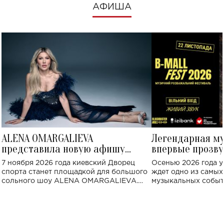
АФИША
ALENA OMARGALIEVA
Легендарная м
представила новую афишу
впервые прозву
большого концерта во Дворце
Украине: где со
7 ноября 2026 года киевский Дворец
Осенью 2026 года у
спорта
спорта станет площадкой для большого
ждет одно из самы
сольного шоу ALENA OMARGALIEVA.
музыкальных событ
Концерт получил символичное название
«Не пьяная — влюбленная».