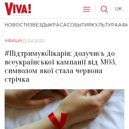
UK
НОВОСТИ
ЗВЕЗДЫ
КРАСА
СОБЫТИЯ
КУЛЬТУРА
АФ
22.04.2020
АФИША
#ПідтримуюЛікарів: долучись до
всеукраїнської кампанії від МОЗ,
символом якої стала червона
стрічка