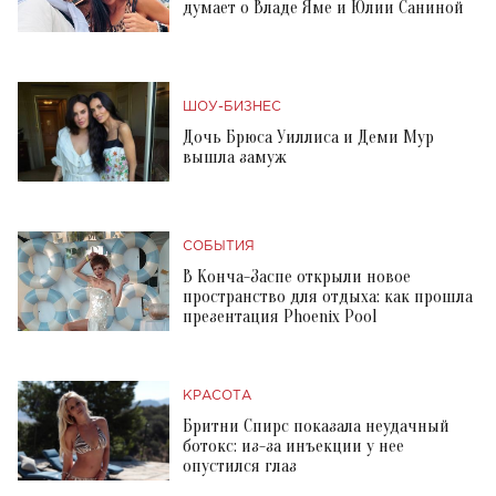
думает о Владе Яме и Юлии Саниной
ШОУ-БИЗНЕС
Дочь Брюса Уиллиса и Деми Мур
вышла замуж
СОБЫТИЯ
В Конча-Заспе открыли новое
пространство для отдыха: как прошла
презентация Phoenix Pool
КРАСОТА
Бритни Спирс показала неудачный
ботокс: из-за инъекции у нее
опустился глаз