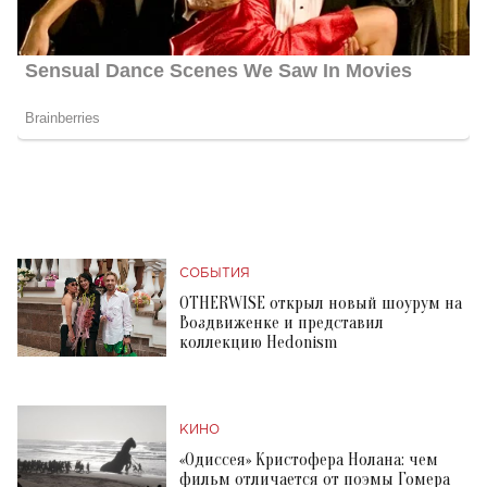
СОБЫТИЯ
OTHERWISE открыл новый шоурум на
Воздвиженке и представил
коллекцию Hedonism
КИНО
«Одиссея» Кристофера Нолана: чем
фильм отличается от поэмы Гомера