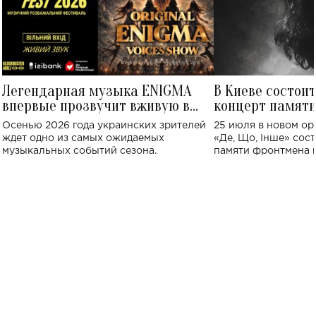
Легендарная музыка ENIGMA
В Киеве состои
впервые прозвучит вживую в
концерт памят
Украине: где состоится концерт
Клименко: более
Осенью 2026 года украинских зрителей
25 июля в новом op
исполнят песн
ждет одно из самых ожидаемых
«Де, Що, Інше» сос
музыкальных событий сезона.
памяти фронтмена
Михаила Клименко. 
особенный музыкал
посвященный артист
стало символом ис
настоящей любви.