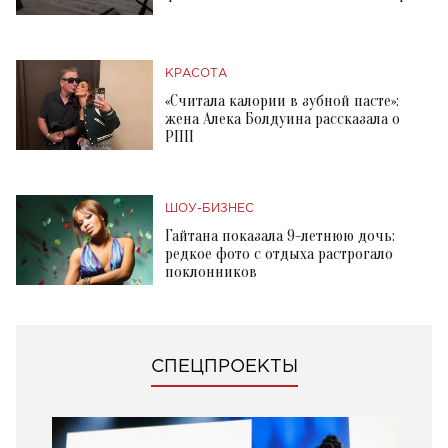
КРАСОТА
«Считала калории в зубной пасте»:
жена Алека Болдуина рассказала о
РПП
ШОУ-БИЗНЕС
Гайтана показала 9-летнюю дочь:
редкое фото с отдыха растрогало
поклонников
СПЕЦПРОЕКТЫ