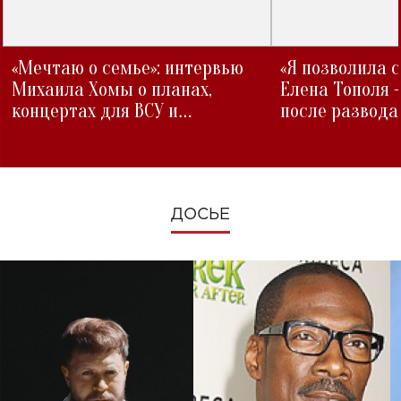
«Мечтаю о семье»: интервью
«Я позволила 
Михаила Хомы о планах,
Елена Тополя 
концертах для ВСУ и
после развода
изменениях во время войны
ДОСЬЕ