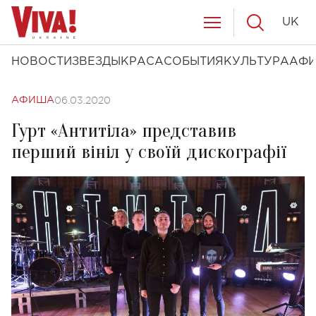
UK
НОВОСТИ
ЗВЕЗДЫ
КРАСА
СОБЫТИЯ
КУЛЬТУРА
АФ
06.03.2020
АФИША
Гурт «Антитіла» представив
перший вініл у своїй дискографії