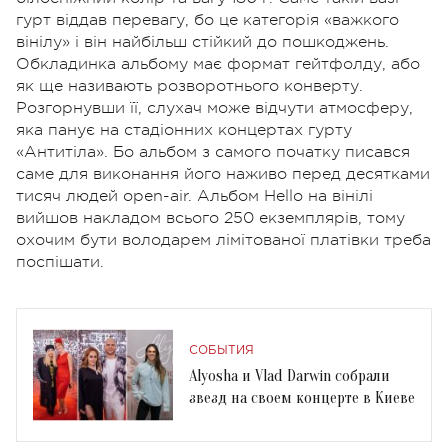
гурт віддав перевагу, бо це категорія «важкого
вінілу» і він найбільш стійкий до пошкоджень.
Обкладинка альбому має формат гейтфолду, або
як ще називають розворотнього конверту.
Розгорнувши її, слухач може відчути атмосферу,
яка панує на стадіонних концертах гурту
«Антитіла». Бо альбом з самого початку писався
саме для виконання його наживо перед десятками
тисяч людей open-air. Альбом Hello на вінілі
вийшов накладом всього 250 екземплярів, тому
охочим бути володарем лімітованої платівки треба
поспішати.
СОБЫТИЯ
Alyosha и Vlad Darwin собрали
звезд на своем концерте в Киеве