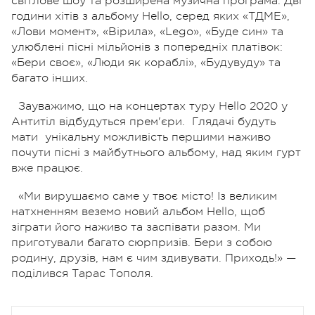
світлове шоу та розширена музична програма. Дві
години хітів з альбому Hello, серед яких «ТДМЕ»,
«Лови момент», «Вірила», «Lego», «Буде син» та
улюблені пісні мільйонів з попередніх платівок:
«Бери своє», «Люди як кораблі», «Будувуду» та
багато інших.
Зауважимо, що на концертах туру Hello 2020 у
Антитіл відбудуться прем'єри. Глядачі будуть
мати унікальну можливість першими наживо
почути пісні з майбутнього альбому, над яким гурт
вже працює.
«Ми вирушаємо саме у твоє місто! Із великим
натхненням веземо новий альбом Hello, щоб
зіграти його наживо та заспівати разом. Ми
приготували багато сюрпризів. Бери з собою
родину, друзів, нам є чим здивувати. Приходь!» —
поділився Тарас Тополя.