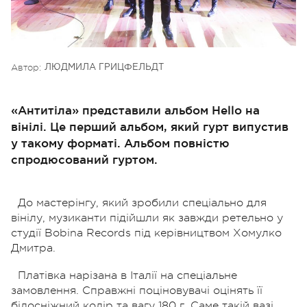
Автор:
ЛЮДМИЛА ГРИЦФЕЛЬДТ
«Антитіла» представили альбом Hello на
вінілі. Це перший альбом, який гурт випустив
у такому форматі. Альбом повністю
спродюсований гуртом.
До мастерінгу, який зробили спеціально для
вінілу, музиканти підійшли як завжди ретельно у
студії Bobina Records під керівництвом Хомулко
Дмитра.
Платівка нарізана в Італії на спеціальне
замовлення. Справжні поціновувачі оцінять її
білосніжний колір та вагу 180 г. Саме такій вазі