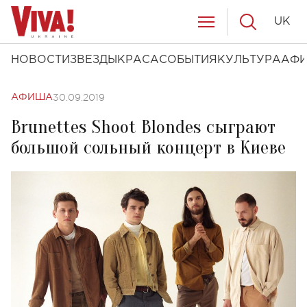
UK
НОВОСТИ
ЗВЕЗДЫ
КРАСА
СОБЫТИЯ
КУЛЬТУРА
АФ
30.09.2019
АФИША
Brunettes Shoot Blondes сыграют
большой сольный концерт в Киеве