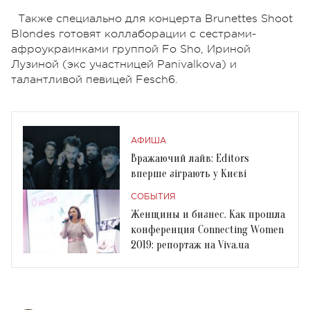
Также специально для концерта Brunettes Shoot
Blondes готовят коллаборации с сестрами-
афроукраинками группой Fo Sho, Ириной
Лузиной (экс участницей Panivalkova) и
талантливой певицей Fesch6.
АФИША
Вражаючий лайв: Editors
вперше зіграють у Києві
СОБЫТИЯ
Женщины и бизнес. Как прошла
конференция Connecting Women
2019: репортаж на Viva.ua