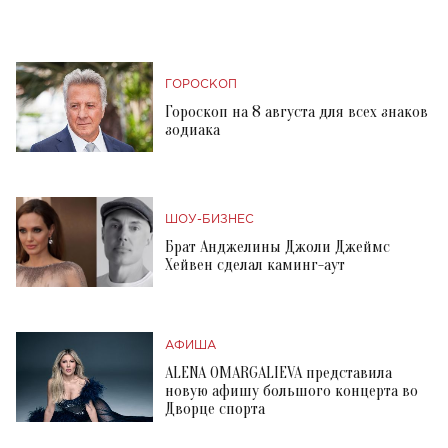
ГОРОСКОП
Гороскоп на 8 августа для всех знаков
зодиака
ШОУ-БИЗНЕС
Брат Анджелины Джоли Джеймс
Хейвен сделал каминг-аут
АФИША
ALENA OMARGALIEVA представила
новую афишу большого концерта во
Дворце спорта