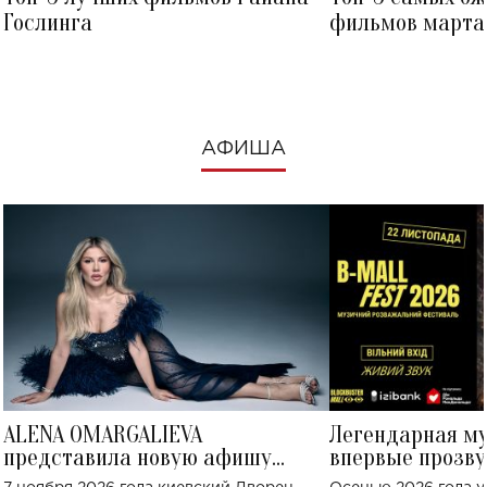
Гослинга
фильмов марта 
посмотреть в к
АФИША
ALENA OMARGALIEVA
Легендарная м
представила новую афишу
впервые прозву
большого концерта во Дворце
Украине: где со