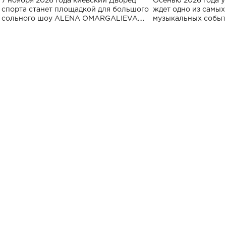
7 ноября 2026 года киевский Дворец
Осенью 2026 года у
спорта
спорта станет площадкой для большого
ждет одно из самы
сольного шоу ALENA OMARGALIEVA.
музыкальных событ
Концерт получил символичное название
«Не пьяная — влюбленная».