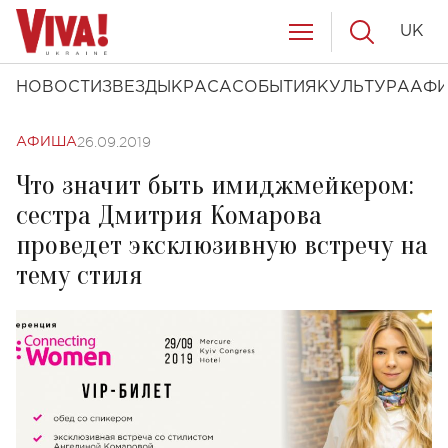
UK
НОВОСТИ
ЗВЕЗДЫ
КРАСА
СОБЫТИЯ
КУЛЬТУРА
АФ
26.09.2019
АФИША
Что значит быть имиджмейкером:
сестра Дмитрия Комарова
проведет эксклюзивную встречу на
тему стиля