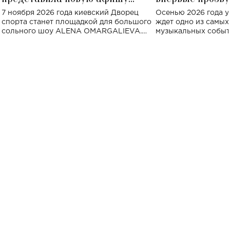
большого концерта во Дворце
Украине: где со
7 ноября 2026 года киевский Дворец
Осенью 2026 года у
спорта
спорта станет площадкой для большого
ждет одно из самы
сольного шоу ALENA OMARGALIEVA.
музыкальных событ
Концерт получил символичное название
«Не пьяная — влюбленная».