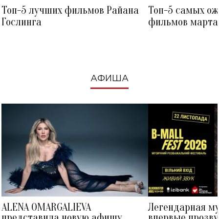
Топ-5 лучших фильмов Райана
Топ-5 самых о
Гослинга
фильмов марта 
посмотреть в к
АФИША
ALENA OMARGALIEVA
Легендарная м
представила новую афишу
впервые прозву