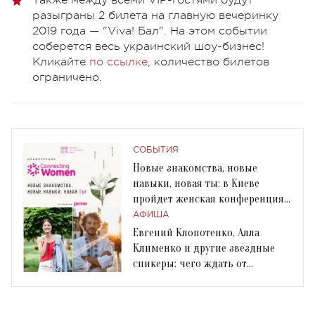
разыграны 2 билета на главную вечеринку
2019 года — "Viva! Бал". На этом событии
соберется весь украинский шоу-бизнес!
Кликайте
по ссылке
, количество билетов
ограничено.
СОБЫТИЯ
Новые знакомства, новые
навыки, новая ты: в Киеве
пройдет женская конференция
Connecting Women
АФИША
Евгений Клопотенко, Алла
Клименко и другие звездные
спикеры: чего ждать от
Connecting Women 2019?