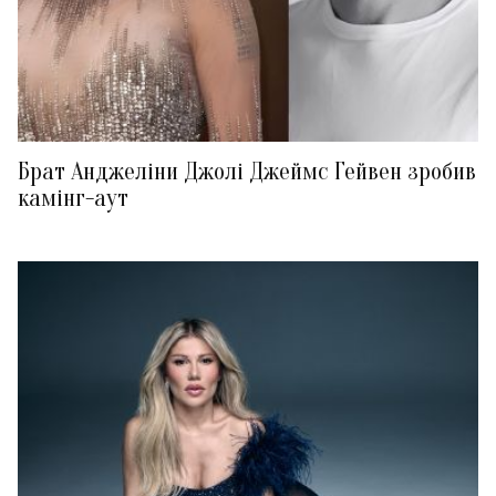
Брат Анджеліни Джолі Джеймс Гейвен зробив
камінг-аут