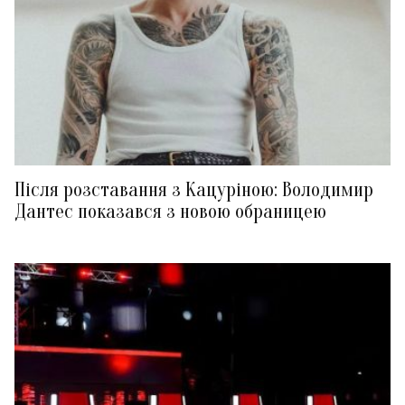
Після розставання з Кацуріною: Володимир
Дантес показався з новою обраницею