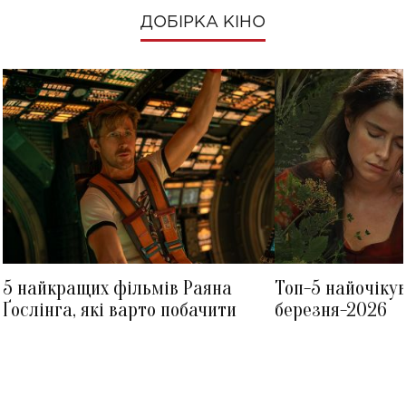
ДОБІРКА КІНО
5 найкращих фільмів Раяна
Топ-5 найочіку
Ґослінга, які варто побачити
березня-2026