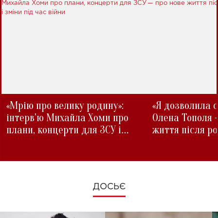
«Мрію про велику родину»:
«Я дозволила с
інтерв'ю Михайла Хоми про
Олена Тополя 
плани, концерти для ЗСУ і
життя після р
зміни під час війни
ДОСЬЄ