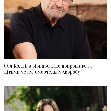
Філ Коллінз зізнався, що попрощався з
дітьми через смертельну хворобу