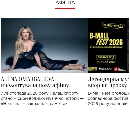
АФІША
ALENA OMARGALIEVA
Легендарна му
презентувала нову афішу
вперше прозвуч
великого концерту в Палаці
Україні: де від
7 листопада 2026 року Палац спорту
B-Mall Fest оголош
спорту
стане місцем великої музичної історії —
хедлайнера фестива
«Не пʼяна — закохана», саме так
2026 року на новій т
символічно названо майбутній концерт
stage відбудеться у
ALENA OMARGALIEVA.
ENIGMA VOICES' OR