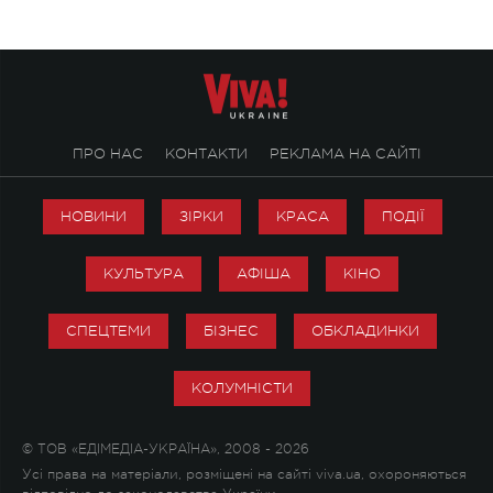
ПРО НАС
КОНТАКТИ
РЕКЛАМА НА САЙТІ
НОВИНИ
ЗІРКИ
КРАСА
ПОДІЇ
КУЛЬТУРА
АФІША
КІНО
СПЕЦТЕМИ
БІЗНЕС
ОБКЛАДИНКИ
КОЛУМНІСТИ
© ТОВ «ЕДІМЕДІА-УКРАЇНА», 2008 - 2026
Усі права на матеріали, розміщені на сайті viva.ua, охороняються