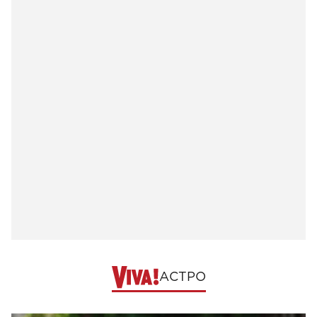
АСТРО