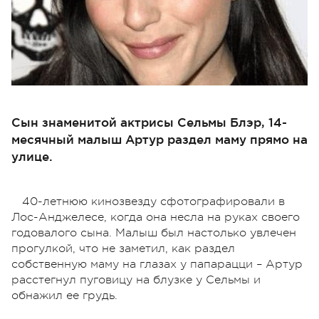
Сын знаменитой актрисы Сельмы Блэр, 14-
месячный малыш Артур раздел маму прямо на
улице.
40-летнюю кинозвезду сфотографировали в
Лос-Анджелесе, когда она несла на руках своего
годовалого сына. Малыш был настолько увлечен
прогулкой, что не заметил, как раздел
собственную маму на глазах у папарацци – Артур
расстегнул пуговицу на блузке у Сельмы и
обнажил ее грудь.