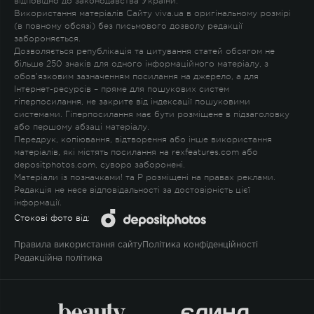
відповідно до законодавства України.
Використання матеріалів Сайту viva.ua в оригінальному розмірі
(в повному обсязі) без письмового дозволу редакції
забороняється.
Дозволяється републікація та цитування статей обсягом не
більше 250 знаків для одного інформаційного матеріалу, з
обов'язковим зазначенням посилання на джерело, а для
Інтернет-ресурсів – пряме для пошукових систем
гіперпосилання, не закрите від індексації пошуковими
системами. Гіперпосилання має бути розміщене в підзаголовку
або першому абзаці матеріалу.
Передрук, копіювання, відтворення або інше використання
матеріалів, які містять посилання на rexfeatures.com або
depositphotos.com, суворо заборонені.
Матеріали із позначками
!
та
P
розміщені на правах реклами.
Редакція не несе відповідальності за достовірність цієї
інформації.
Стокові фото від:
Правила використання сайту
Політика конфіденційності
Редакційна політика