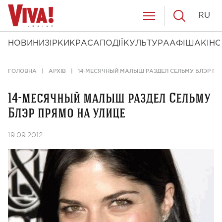
RU
НОВИНИ
ЗІРКИ
КРАСА
ПОДІЇ
КУЛЬТУРА
АФІША
КІНО
ГОЛОВНА
АРХІВ
14-МЕСЯЧНЫЙ МАЛЫШ РАЗДЕЛ СЕЛЬМУ БЛЭР ПР
14-месячный малыш раздел Сельму
Блэр прямо на улице
19.09.2012