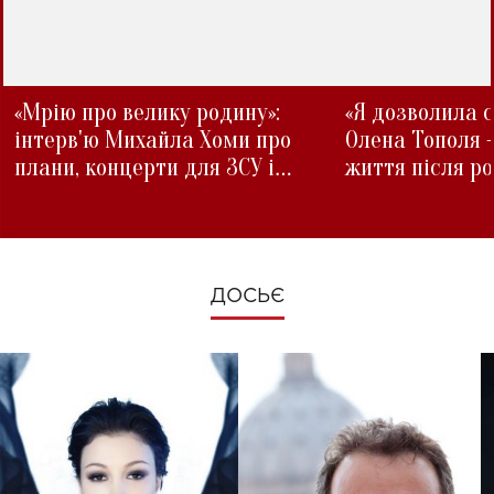
«Мрію про велику родину»:
«Я дозволила с
інтерв'ю Михайла Хоми про
Олена Тополя 
плани, концерти для ЗСУ і
життя після р
зміни під час війни
ДОСЬЄ