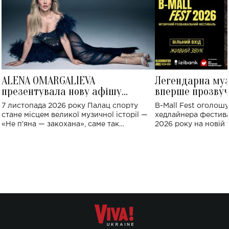
ALENA OMARGALIEVA
Легендарна му
презентувала нову афішу
вперше прозвуч
великого концерту в Палаці
Україні: де від
7 листопада 2026 року Палац спорту
B-Mall Fest оголош
спорту
стане місцем великої музичної історії —
хедлайнера фестива
«Не пʼяна — закохана», саме так
2026 року на новій т
символічно названо майбутній концерт
stage відбудеться у
ALENA OMARGALIEVA.
ENIGMA VOICES' OR