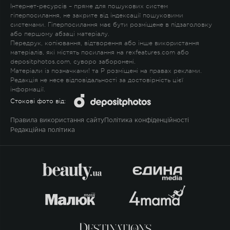
Інтернет-ресурсів – пряме для пошукових систем
гіперпосилання, не закрите від індексації пошуковими
системами. Гіперпосилання має бути розміщене в підзаголовку
або першому абзаці матеріалу.
Передрук, копіювання, відтворення або інше використання
матеріалів, які містять посилання на rexfeatures.com або
depositphotos.com, суворо заборонені.
Матеріали із позначками
!
та
P
розміщені на правах реклами.
Редакція не несе відповідальності за достовірність цієї
інформації.
Стокові фото від:
Правила використання сайту
Політика конфіденційності
Редакційна політика