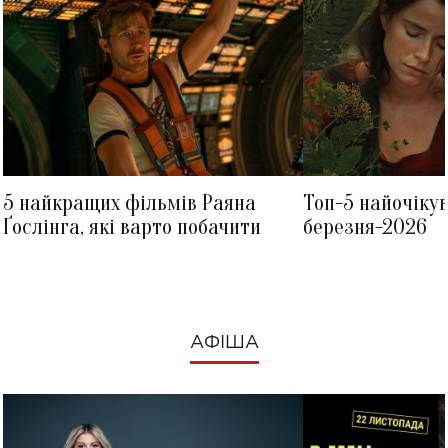
5 найкращих фільмів Раяна
Топ-5 найочіку
Ґослінга, які варто побачити
березня-2026
АФІША