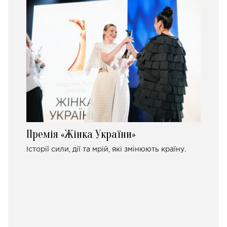
Премія «Жінка України»
Історії сили, дії та мрій, які змінюють країну.