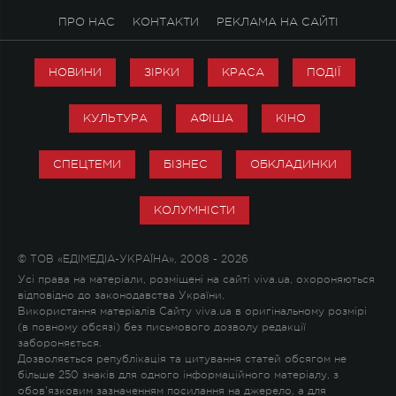
ПРО НАС
КОНТАКТИ
РЕКЛАМА НА САЙТІ
НОВИНИ
ЗІРКИ
КРАСА
ПОДІЇ
КУЛЬТУРА
АФІША
КІНО
СПЕЦТЕМИ
БІЗНЕС
ОБКЛАДИНКИ
КОЛУМНІСТИ
© ТОВ «ЕДІМЕДІА-УКРАЇНА», 2008 - 2026
Усі права на матеріали, розміщені на сайті viva.ua, охороняються
відповідно до законодавства України.
Використання матеріалів Сайту viva.ua в оригінальному розмірі
(в повному обсязі) без письмового дозволу редакції
забороняється.
Дозволяється републікація та цитування статей обсягом не
більше 250 знаків для одного інформаційного матеріалу, з
обов'язковим зазначенням посилання на джерело, а для