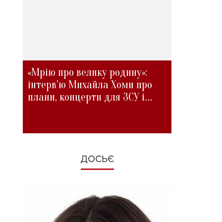
«Мрію про велику родину»:
інтерв'ю Михайла Хоми про
плани, концерти для ЗСУ і
зміни під час війни
ДОСЬЄ