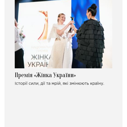
Премія «Жінка України»
Історії сили, дії та мрій, які змінюють країну.