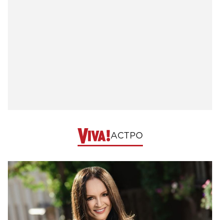
АСТРО