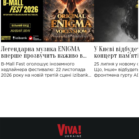
Легендарна музика ENIGMA
У Києві відбуде
вперше прозвучить наживо в
концерт пам'ят
Україні: де відбудеться концерт
Клименка: понад
B-Mall Fest оголошує іноземного
25 липня у новому o
виконають пісн
хедлайнера фестивалю: 22 листопада
Що, Інше» відбудеть
2026 року на новій третій сцені izibank
фронтмена гурту A
stage відбудеться українська прем'єра
Клименка. Це буде 
ENIGMA VOICES' ORIGINAL LIVE SHOW.
вечір, присвячений 
творчість стала си
справжньої любові д