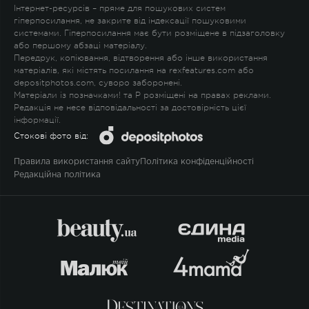
Інтернет-ресурсів – пряме для пошукових систем
гіперпосилання, не закрите від індексації пошуковими
системами. Гіперпосилання має бути розміщене в підзаголовку
або першому абзаці матеріалу.
Передрук, копіювання, відтворення або інше використання
матеріалів, які містять посилання на rexfeatures.com або
depositphotos.com, суворо заборонені.
Матеріали із позначками
!
та
P
розміщені на правах реклами.
Редакція не несе відповідальності за достовірність цієї
інформації.
Стокові фото від:
Правила використання сайту
Політика конфіденційності
Редакційна політика