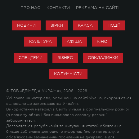
ПРО НАС
КОНТАКТИ
РЕКЛАМА НА САЙТІ
НОВИНИ
ЗІРКИ
КРАСА
ПОДІЇ
КУЛЬТУРА
АФІША
КІНО
СПЕЦТЕМИ
БІЗНЕС
ОБКЛАДИНКИ
КОЛУМНІСТИ
© ТОВ «ЕДІМЕДІА-УКРАЇНА», 2008 - 2026
Усі права на матеріали, розміщені на сайті viva.ua, охороняються
відповідно до законодавства України.
Використання матеріалів Сайту viva.ua в оригінальному розмірі
(в повному обсязі) без письмового дозволу редакції
забороняється.
Дозволяється републікація та цитування статей обсягом не
більше 250 знаків для одного інформаційного матеріалу, з
обов'язковим зазначенням посилання на джерело, а для