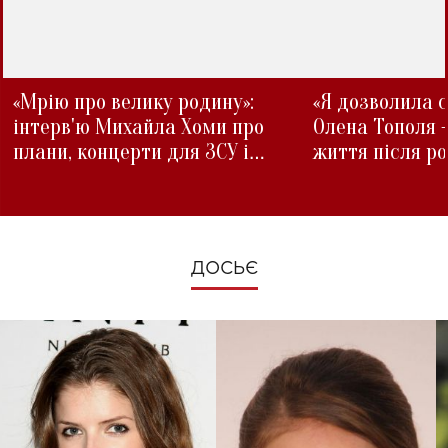
«Мрію про велику родину»:
«Я дозволила с
інтерв'ю Михайла Хоми про
Олена Тополя 
плани, концерти для ЗСУ і
життя після р
зміни під час війни
ДОСЬЄ