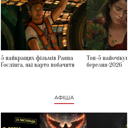
5 найкращих фільмів Раяна
Топ-5 найочіку
Ґослінга, які варто побачити
березня-2026
АФІША