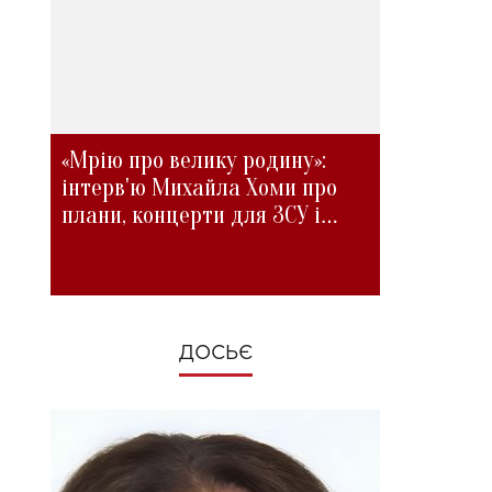
«Мрію про велику родину»:
інтерв'ю Михайла Хоми про
плани, концерти для ЗСУ і
зміни під час війни
ДОСЬЄ