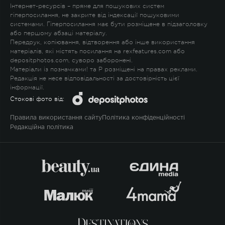
Інтернет-ресурсів – пряме для пошукових систем
гіперпосилання, не закрите від індексації пошуковими
системами. Гіперпосилання має бути розміщене в підзаголовку
або першому абзаці матеріалу.
Передрук, копіювання, відтворення або інше використання
матеріалів, які містять посилання на rexfeatures.com або
depositphotos.com, суворо заборонені.
Матеріали із позначками
!
та
P
розміщені на правах реклами.
Редакція не несе відповідальності за достовірність цієї
інформації.
Стокові фото від:
Правила використання сайту
Політика конфіденційності
Редакційна політика