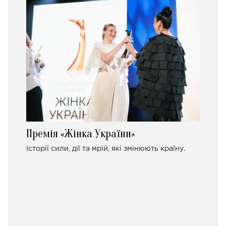
Премія «Жінка України»
Історії сили, дії та мрій, які змінюють країну.