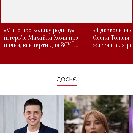
«Мрію про велику родину»:
«Я дозволила с
інтерв'ю Михайла Хоми про
Олена Тополя 
плани, концерти для ЗСУ і
життя після р
зміни під час війни
ДОСЬЄ