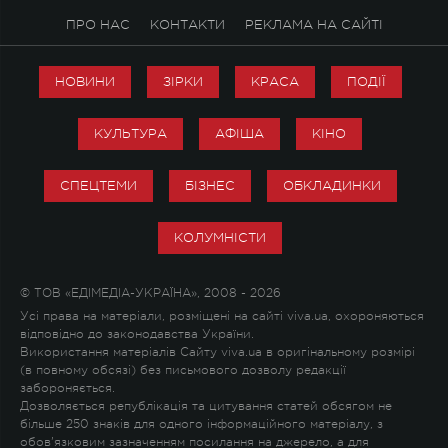
ПРО НАС
КОНТАКТИ
РЕКЛАМА НА САЙТІ
НОВИНИ
ЗІРКИ
КРАСА
ПОДІЇ
КУЛЬТУРА
АФІША
КІНО
СПЕЦТЕМИ
БІЗНЕС
ОБКЛАДИНКИ
КОЛУМНІСТИ
© ТОВ «ЕДІМЕДІА-УКРАЇНА», 2008 - 2026
Усі права на матеріали, розміщені на сайті viva.ua, охороняються
відповідно до законодавства України.
Використання матеріалів Сайту viva.ua в оригінальному розмірі
(в повному обсязі) без письмового дозволу редакції
забороняється.
Дозволяється републікація та цитування статей обсягом не
більше 250 знаків для одного інформаційного матеріалу, з
обов'язковим зазначенням посилання на джерело, а для