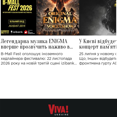
Легендарна музика ENIGMA
У Києві відбуде
вперше прозвучить наживо в
концерт пам'ят
Україні: де відбудеться концерт
Клименка: понад
B-Mall Fest оголошує іноземного
25 липня у новому o
виконають пісн
хедлайнера фестивалю: 22 листопада
Що, Інше» відбудеть
2026 року на новій третій сцені izibank
фронтмена гурту A
stage відбудеться українська прем'єра
Клименка. Це буде 
ENIGMA VOICES' ORIGINAL LIVE SHOW.
вечір, присвячений 
творчість стала си
справжньої любові д