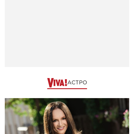
АСТРО