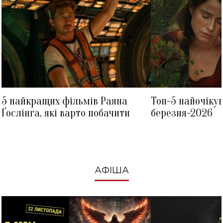
5 найкращих фільмів Раяна
Топ-5 найочіку
Ґослінга, які варто побачити
березня-2026
АФІША