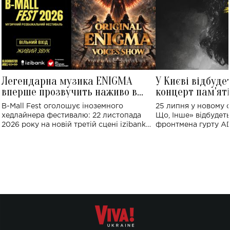
Легендарна музика ENIGMA
У Києві відбуде
вперше прозвучить наживо в
концерт пам'ят
Україні: де відбудеться концерт
Клименка: понад
B-Mall Fest оголошує іноземного
25 липня у новому o
виконають пісн
хедлайнера фестивалю: 22 листопада
Що, Інше» відбудеть
2026 року на новій третій сцені izibank
фронтмена гурту A
stage відбудеться українська прем'єра
Клименка. Це буде 
ENIGMA VOICES' ORIGINAL LIVE SHOW.
вечір, присвячений 
творчість стала си
справжньої любові д