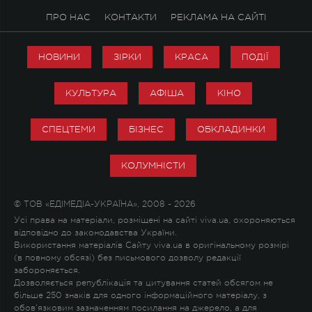
ПРО НАС
КОНТАКТИ
РЕКЛАМА НА САЙТІ
НОВИНИ
ЗІРКИ
КРАСА
ПОДІЇ
КУЛЬТУРА
АФІША
КІНО
СПЕЦТЕМИ
БІЗНЕС
ОБКЛАДИНКИ
КОЛУМНІСТИ
© ТОВ «ЕДІМЕДІА-УКРАЇНА», 2008 - 2026
Усі права на матеріали, розміщені на сайті viva.ua, охороняються
відповідно до законодавства України.
Використання матеріалів Сайту viva.ua в оригінальному розмірі
(в повному обсязі) без письмового дозволу редакції
забороняється.
Дозволяється републікація та цитування статей обсягом не
більше 250 знаків для одного інформаційного матеріалу, з
обов'язковим зазначенням посилання на джерело, а для