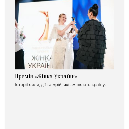
Премія «Жінка України»
Історії сили, дії та мрій, які змінюють країну.