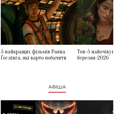
5 найкращих фільмів Раяна
Топ-5 найочіку
Ґослінга, які варто побачити
березня-2026
АФІША