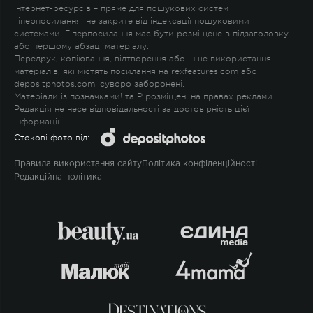
Інтернет-ресурсів – пряме для пошукових систем
гіперпосилання, не закрите від індексації пошуковими
системами. Гіперпосилання має бути розміщене в підзаголовку
або першому абзаці матеріалу.
Передрук, копіювання, відтворення або інше використання
матеріалів, які містять посилання на rexfeatures.com або
depositphotos.com, суворо заборонені.
Матеріали із позначками
!
та
P
розміщені на правах реклами.
Редакція не несе відповідальності за достовірність цієї
інформації.
Стокові фото від:
Правила використання сайту
Політика конфіденційності
Редакційна політика