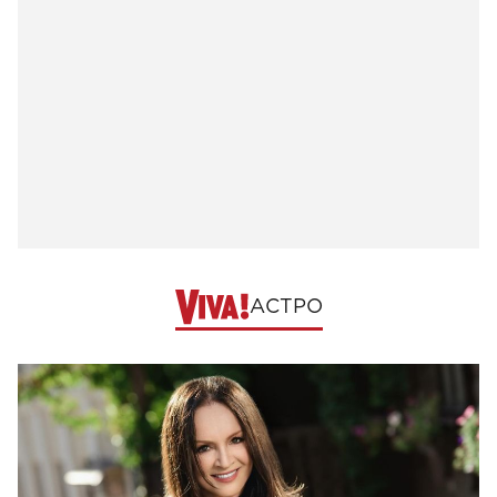
АСТРО