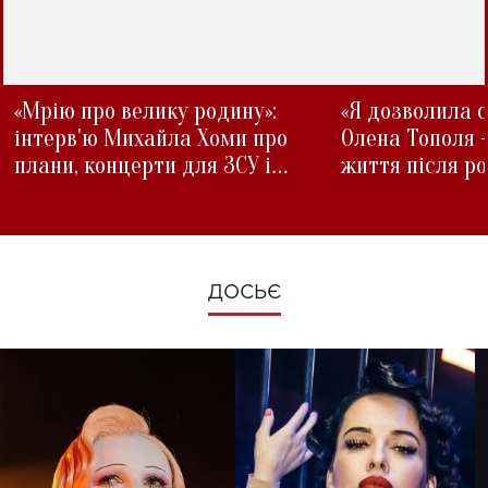
«Мрію про велику родину»:
«Я дозволила с
інтерв'ю Михайла Хоми про
Олена Тополя 
плани, концерти для ЗСУ і
життя після р
зміни під час війни
ДОСЬЄ