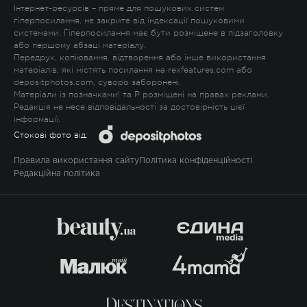
Інтернет-ресурсів – пряме для пошукових систем
гіперпосилання, не закрите від індексації пошуковими
системами. Гіперпосилання має бути розміщене в підзаголовку
або першому абзаці матеріалу.
Передрук, копіювання, відтворення або інше використання
матеріалів, які містять посилання на rexfeatures.com або
depositphotos.com, суворо заборонені.
Матеріали із позначками
!
та
P
розміщені на правах реклами.
Редакція не несе відповідальності за достовірність цієї
інформації.
Стокові фото від:
Правила використання сайту
Політика конфіденційності
Редакційна політика