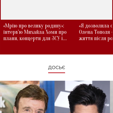
«Мрію про велику родину»:
«Я дозволила с
інтерв'ю Михайла Хоми про
Олена Тополя 
плани, концерти для ЗСУ і
життя після р
зміни під час війни
ДОСЬЄ