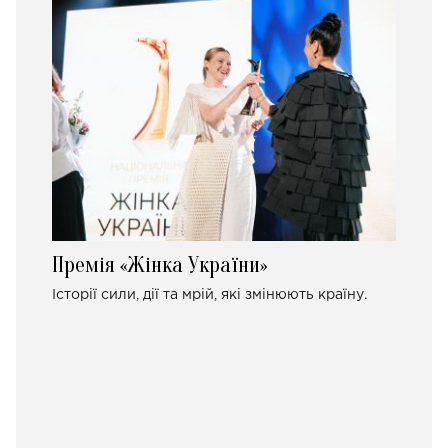
Премія «Жінка України»
Історії сили, дії та мрій, які змінюють країну.