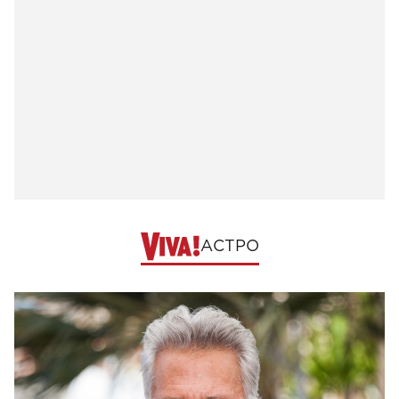
АСТРО