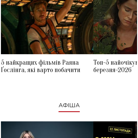
5 найкращих фільмів Раяна
Топ-5 найочіку
Ґослінга, які варто побачити
березня-2026
АФІША