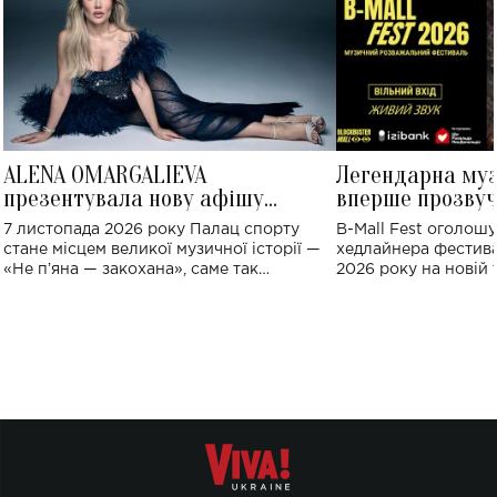
ALENA OMARGALIEVA
Легендарна му
презентувала нову афішу
вперше прозвуч
великого концерту в Палаці
Україні: де від
7 листопада 2026 року Палац спорту
B-Mall Fest оголош
спорту
стане місцем великої музичної історії —
хедлайнера фестива
«Не пʼяна — закохана», саме так
2026 року на новій т
символічно названо майбутній концерт
stage відбудеться у
ALENA OMARGALIEVA.
ENIGMA VOICES' OR