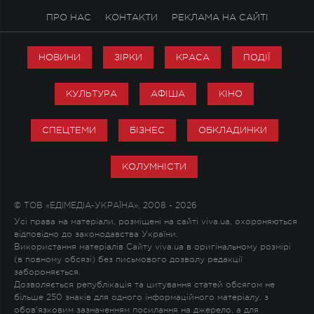
ПРО НАС
КОНТАКТИ
РЕКЛАМА НА САЙТІ
НОВИНИ
ЗІРКИ
КРАСА
ПОДІЇ
КУЛЬТУРА
АФІША
КІНО
СПЕЦТЕМИ
БІЗНЕС
ОБКЛАДИНКИ
КОЛУМНІСТИ
© ТОВ «ЕДІМЕДІА-УКРАЇНА», 2008 - 2026
Усі права на матеріали, розміщені на сайті viva.ua, охороняються
відповідно до законодавства України.
Використання матеріалів Сайту viva.ua в оригінальному розмірі
(в повному обсязі) без письмового дозволу редакції
забороняється.
Дозволяється републікація та цитування статей обсягом не
більше 250 знаків для одного інформаційного матеріалу, з
обов'язковим зазначенням посилання на джерело, а для