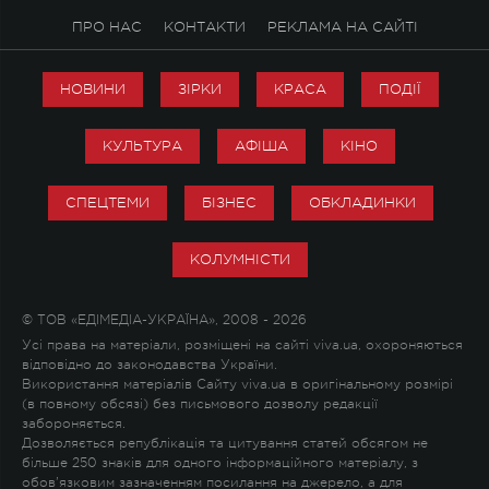
ПРО НАС
КОНТАКТИ
РЕКЛАМА НА САЙТІ
НОВИНИ
ЗІРКИ
КРАСА
ПОДІЇ
КУЛЬТУРА
АФІША
КІНО
СПЕЦТЕМИ
БІЗНЕС
ОБКЛАДИНКИ
КОЛУМНІСТИ
© ТОВ «ЕДІМЕДІА-УКРАЇНА», 2008 - 2026
Усі права на матеріали, розміщені на сайті viva.ua, охороняються
відповідно до законодавства України.
Використання матеріалів Сайту viva.ua в оригінальному розмірі
(в повному обсязі) без письмового дозволу редакції
забороняється.
Дозволяється републікація та цитування статей обсягом не
більше 250 знаків для одного інформаційного матеріалу, з
обов'язковим зазначенням посилання на джерело, а для