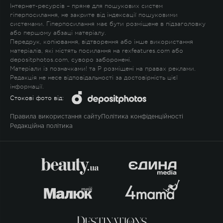
Інтернет-ресурсів – пряме для пошукових систем
гіперпосилання, не закрите від індексації пошуковими
системами. Гіперпосилання має бути розміщене в підзаголовку
або першому абзаці матеріалу.
Передрук, копіювання, відтворення або інше використання
матеріалів, які містять посилання на rexfeatures.com або
depositphotos.com, суворо заборонені.
Матеріали із позначками
!
та
P
розміщені на правах реклами.
Редакція не несе відповідальності за достовірність цієї
інформації.
Стокові фото від:
Правила використання сайту
Політика конфіденційності
Редакційна політика