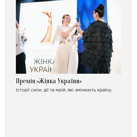
Премія «Жінка України»
Історії сили, дії та мрій, які змінюють країну.