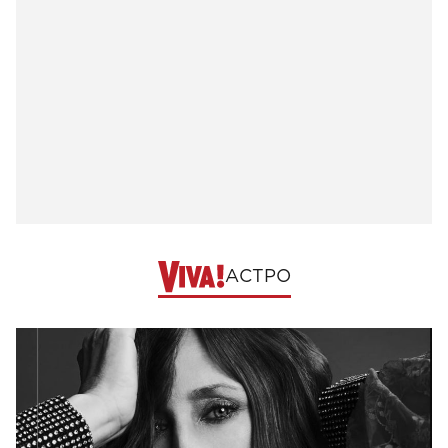
АСТРО