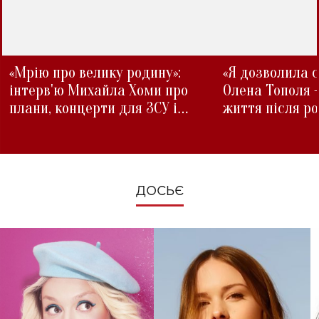
«Мрію про велику родину»:
«Я дозволила с
інтерв'ю Михайла Хоми про
Олена Тополя 
плани, концерти для ЗСУ і
життя після р
зміни під час війни
ДОСЬЄ