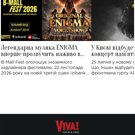
Легендарна музика ENIGMA
У Києві відбуде
вперше прозвучить наживо в
концерт пам'ят
Україні: де відбудеться концерт
Клименка: понад
B-Mall Fest оголошує іноземного
25 липня у новому o
виконають пісн
хедлайнера фестивалю: 22 листопада
Що, Інше» відбудеть
2026 року на новій третій сцені izibank
фронтмена гурту A
stage відбудеться українська прем'єра
Клименка. Це буде 
ENIGMA VOICES' ORIGINAL LIVE SHOW.
вечір, присвячений 
творчість стала си
справжньої любові д