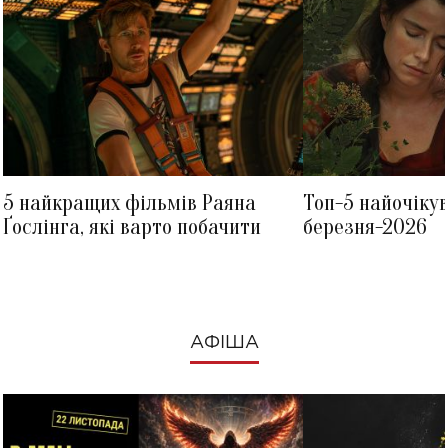
5 найкращих фільмів Раяна
Топ-5 найочіку
Ґослінга, які варто побачити
березня-2026
АФІША