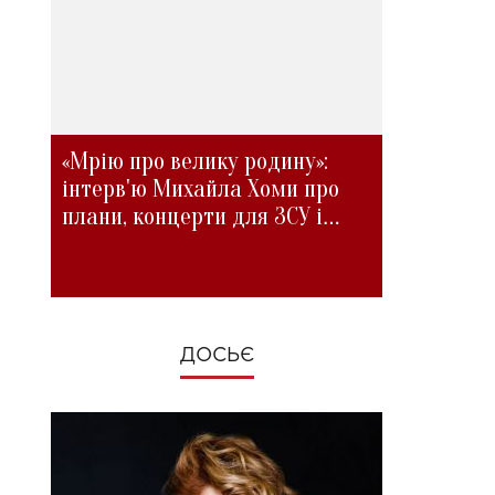
«Мрію про велику родину»:
інтерв'ю Михайла Хоми про
плани, концерти для ЗСУ і
зміни під час війни
ДОСЬЄ