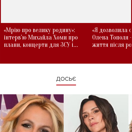
«Мрію про велику родину»:
«Я дозволила с
інтерв'ю Михайла Хоми про
Олена Тополя 
плани, концерти для ЗСУ і
життя після р
зміни під час війни
ДОСЬЄ