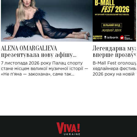
ALENA OMARGALIEVA
Легендарна му
презентувала нову афішу
вперше прозвуч
великого концерту в Палаці
Україні: де від
7 листопада 2026 року Палац спорту
B-Mall Fest оголош
спорту
стане місцем великої музичної історії —
хедлайнера фестива
«Не пʼяна — закохана», саме так
2026 року на новій т
символічно названо майбутній концерт
stage відбудеться у
ALENA OMARGALIEVA.
ENIGMA VOICES' OR