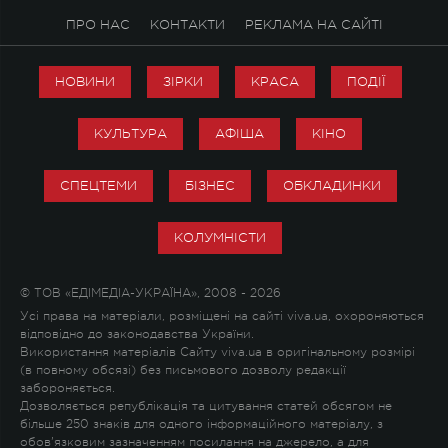
ПРО НАС
КОНТАКТИ
РЕКЛАМА НА САЙТІ
НОВИНИ
ЗІРКИ
КРАСА
ПОДІЇ
КУЛЬТУРА
АФІША
КІНО
СПЕЦТЕМИ
БІЗНЕС
ОБКЛАДИНКИ
КОЛУМНІСТИ
© ТОВ «ЕДІМЕДІА-УКРАЇНА», 2008 - 2026
Усі права на матеріали, розміщені на сайті viva.ua, охороняються
відповідно до законодавства України.
Використання матеріалів Сайту viva.ua в оригінальному розмірі
(в повному обсязі) без письмового дозволу редакції
забороняється.
Дозволяється републікація та цитування статей обсягом не
більше 250 знаків для одного інформаційного матеріалу, з
обов'язковим зазначенням посилання на джерело, а для