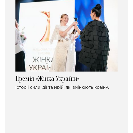
Премія «Жінка України»
Історії сили, дії та мрій, які змінюють країну.