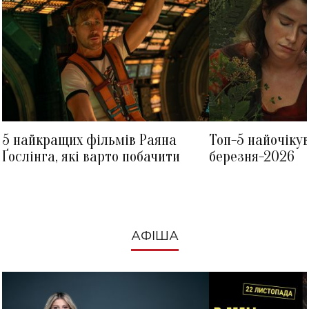
5 найкращих фільмів Раяна
Топ-5 найочіку
Ґослінга, які варто побачити
березня-2026
АФІША