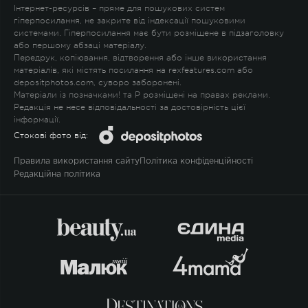
Інтернет-ресурсів – пряме для пошукових систем
гіперпосилання, не закрите від індексації пошуковими
системами. Гіперпосилання має бути розміщене в підзаголовку
або першому абзаці матеріалу.
Передрук, копіювання, відтворення або інше використання
матеріалів, які містять посилання на rexfeatures.com або
depositphotos.com, суворо заборонені.
Матеріали із позначками
!
та
P
розміщені на правах реклами.
Редакція не несе відповідальності за достовірність цієї
інформації.
Стокові фото від:
Правила використання сайту
Політика конфіденційності
Редакційна політика