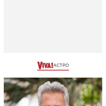
АСТРО