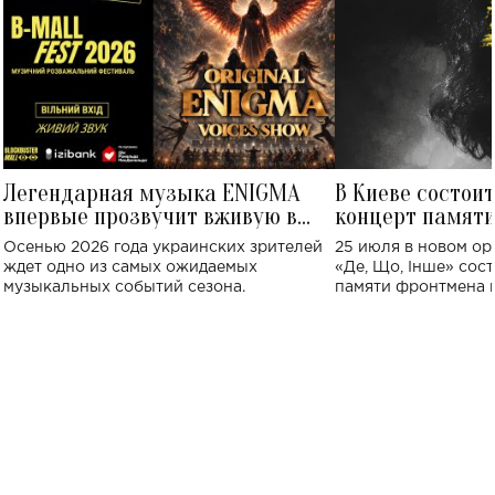
Легендарная музыка ENIGMA
В Киеве состои
впервые прозвучит вживую в
концерт памят
Украине: где состоится концерт
Клименко: более
Осенью 2026 года украинских зрителей
25 июля в новом op
исполнят песн
ждет одно из самых ожидаемых
«Де, Що, Інше» сос
музыкальных событий сезона.
памяти фронтмена
Михаила Клименко. 
особенный музыкал
посвященный артист
стало символом ис
настоящей любви.