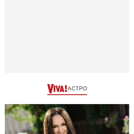
АСТРО