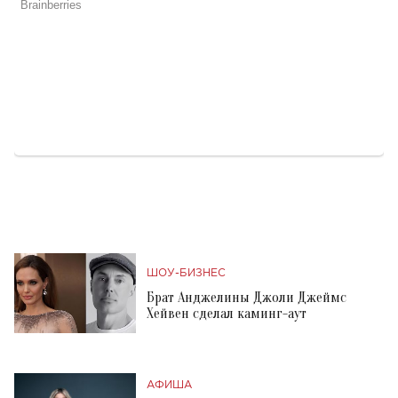
ШОУ-БИЗНЕС
Брат Анджелины Джоли Джеймс
Хейвен сделал каминг-аут
АФИША