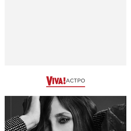
АСТРО