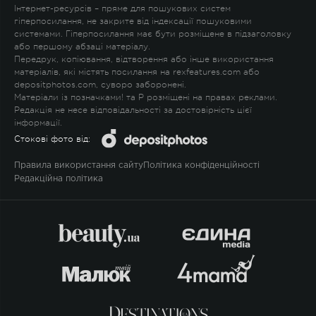
Інтернет-ресурсів – пряме для пошукових систем
гіперпосилання, не закрите від індексації пошуковими
системами. Гіперпосилання має бути розміщене в підзаголовку
або першому абзаці матеріалу.
Передрук, копіювання, відтворення або інше використання
матеріалів, які містять посилання на rexfeatures.com або
depositphotos.com, суворо заборонені.
Матеріали із позначками
!
та
P
розміщені на правах реклами.
Редакція не несе відповідальності за достовірність цієї
інформації.
Стокові фото від:
Правила використання сайту
Політика конфіденційності
Редакційна політика