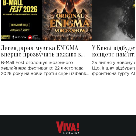
Легендарна музика ENIGMA
У Києві відбуде
вперше прозвучить наживо в
концерт пам'ят
Україні: де відбудеться концерт
Клименка: понад
B-Mall Fest оголошує іноземного
25 липня у новому o
виконають пісн
хедлайнера фестивалю: 22 листопада
Що, Інше» відбудеть
2026 року на новій третій сцені izibank
фронтмена гурту A
stage відбудеться українська прем'єра
Клименка. Це буде 
ENIGMA VOICES' ORIGINAL LIVE SHOW.
вечір, присвячений 
творчість стала си
справжньої любові д