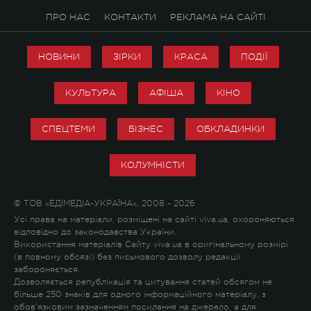
ПРО НАС
КОНТАКТИ
РЕКЛАМА НА САЙТІ
НОВИНИ
ЗІРКИ
КРАСА
ПОДІЇ
КУЛЬТУРА
АФІША
КІНО
СПЕЦТЕМИ
БІЗНЕС
ОБКЛАДИНКИ
КОЛУМНІСТИ
© ТОВ «ЕДІМЕДІА-УКРАЇНА», 2008 - 2026
Усі права на матеріали, розміщені на сайті viva.ua, охороняються
відповідно до законодавства України.
Використання матеріалів Сайту viva.ua в оригінальному розмірі
(в повному обсязі) без письмового дозволу редакції
забороняється.
Дозволяється републікація та цитування статей обсягом не
більше 250 знаків для одного інформаційного матеріалу, з
обов'язковим зазначенням посилання на джерело, а для