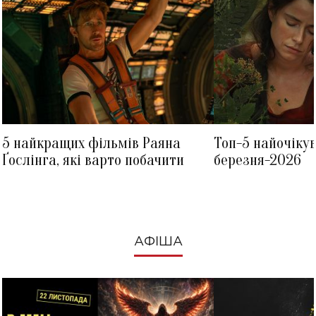
5 найкращих фільмів Раяна
Топ-5 найочіку
Ґослінга, які варто побачити
березня-2026
АФІША