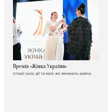
Премія «Жінка України»
Історії сили, дії та мрій, які змінюють країну.