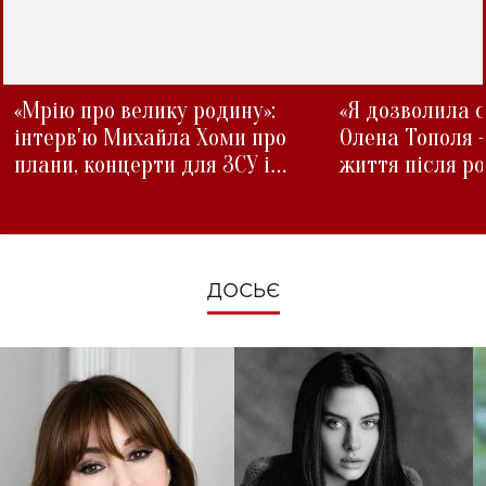
«Мрію про велику родину»:
«Я дозволила с
інтерв'ю Михайла Хоми про
Олена Тополя 
плани, концерти для ЗСУ і
життя після р
зміни під час війни
ДОСЬЄ