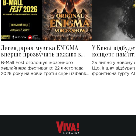
Легендарна музика ENIGMA
У Києві відбуде
вперше прозвучить наживо в
концерт пам'ят
Україні: де відбудеться концерт
Клименка: понад
B-Mall Fest оголошує іноземного
25 липня у новому o
виконають пісн
хедлайнера фестивалю: 22 листопада
Що, Інше» відбудеть
2026 року на новій третій сцені izibank
фронтмена гурту A
stage відбудеться українська прем'єра
Клименка. Це буде 
ENIGMA VOICES' ORIGINAL LIVE SHOW.
вечір, присвячений 
творчість стала си
справжньої любові д