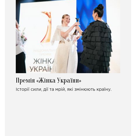
Премія «Жінка України»
Історії сили, дії та мрій, які змінюють країну.