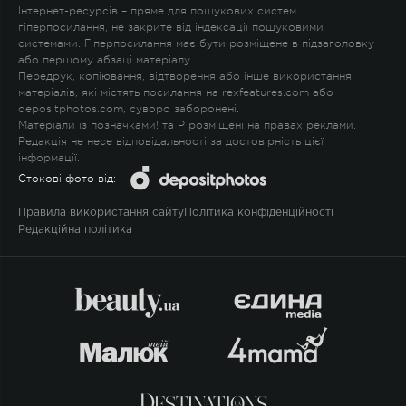
Інтернет-ресурсів – пряме для пошукових систем
гіперпосилання, не закрите від індексації пошуковими
системами. Гіперпосилання має бути розміщене в підзаголовку
або першому абзаці матеріалу.
Передрук, копіювання, відтворення або інше використання
матеріалів, які містять посилання на rexfeatures.com або
depositphotos.com, суворо заборонені.
Матеріали із позначками
!
та
P
розміщені на правах реклами.
Редакція не несе відповідальності за достовірність цієї
інформації.
Стокові фото від:
Правила використання сайту
Політика конфіденційності
Редакційна політика