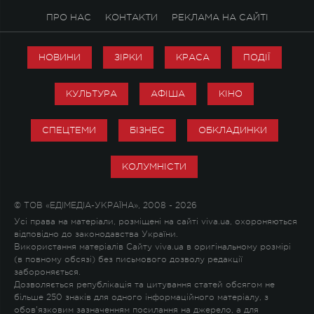
ПРО НАС
КОНТАКТИ
РЕКЛАМА НА САЙТІ
НОВИНИ
ЗІРКИ
КРАСА
ПОДІЇ
КУЛЬТУРА
АФІША
КІНО
СПЕЦТЕМИ
БІЗНЕС
ОБКЛАДИНКИ
КОЛУМНІСТИ
© ТОВ «ЕДІМЕДІА-УКРАЇНА», 2008 - 2026
Усі права на матеріали, розміщені на сайті viva.ua, охороняються
відповідно до законодавства України.
Використання матеріалів Сайту viva.ua в оригінальному розмірі
(в повному обсязі) без письмового дозволу редакції
забороняється.
Дозволяється републікація та цитування статей обсягом не
більше 250 знаків для одного інформаційного матеріалу, з
обов'язковим зазначенням посилання на джерело, а для