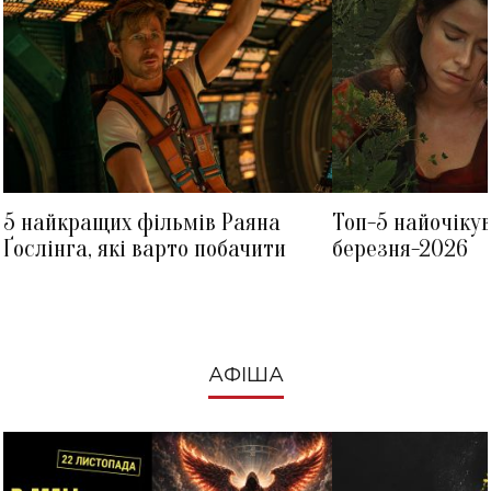
5 найкращих фільмів Раяна
Топ-5 найочіку
Ґослінга, які варто побачити
березня-2026
АФІША