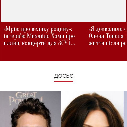
«Мрію про велику родину»:
«Я дозволила с
інтерв'ю Михайла Хоми про
Олена Тополя 
плани, концерти для ЗСУ і
життя після р
зміни під час війни
ДОСЬЄ