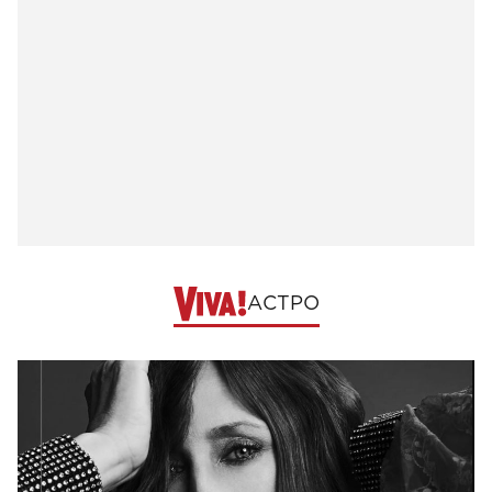
АСТРО