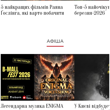
5 найкращих фільмів Раяна
Топ-5 найочіку
Ґослінга, які варто побачити
березня-2026
АФІША
Легендарна музика ENIGMA
У Києві відбуде