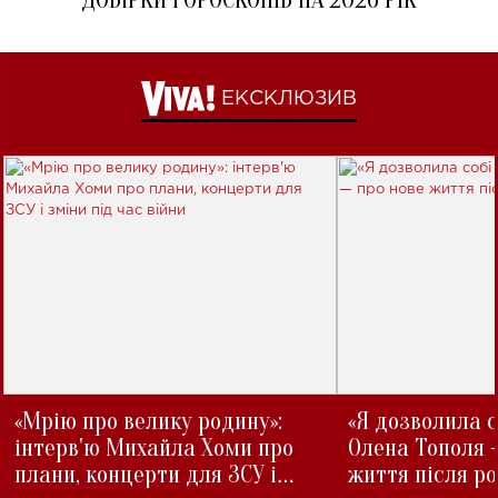
ДОБІРКИ ГОРОСКОПІВ НА 2026 РІК
ЕКСКЛЮЗИВ
«Мрію про велику родину»:
«Я дозволила с
інтерв'ю Михайла Хоми про
Олена Тополя 
плани, концерти для ЗСУ і
життя після р