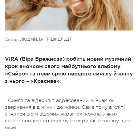
Автор:
ЛЮДМИЛА ГРІЦФЕЛЬДТ
VIRA (Віра Брежнєва) робить новий музичний
крок анонсом свого майбутнього альбому
«Сяйво» та премʼєрою першого синглу й кліпу
з нього – «Красива».
Сингл та відеокліп адресований жінкам як
звернення від жінки до жінки. Саме тому в кліпі
знялися вісім відомих українок, кожна з яких
своєю вродою по-своєму розкриває основну ідею
пісні.