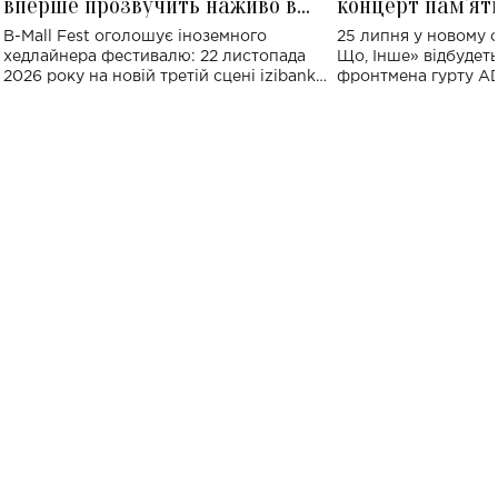
вперше прозвучить наживо в
концерт пам'ят
Україні: де відбудеться концерт
Клименка: понад
B-Mall Fest оголошує іноземного
25 липня у новому o
виконають пісн
хедлайнера фестивалю: 22 листопада
Що, Інше» відбудеть
2026 року на новій третій сцені izibank
фронтмена гурту A
stage відбудеться українська прем'єра
Клименка. Це буде 
ENIGMA VOICES' ORIGINAL LIVE SHOW.
вечір, присвячений 
творчість стала си
справжньої любові д