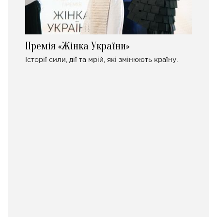
Премія «Жінка України»
Історії сили, дії та мрій, які змінюють країну.