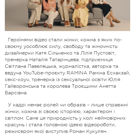
Героїнями відео стали жінки, кожна з яких по-
своєму уособлює силу, свободу та жіночність:
дизайнерки Катя Сільченко та Лілія Пустовіт,
тренерка Наталія Татарінцева, підприємиця
Світлана Павелецька, журналістка, авторка та
ведуча YouTube-проєкту RAMINA Раміна Есхакзай,
секс-коуч, тренерка із сексуальної освіти Юлія
Гайворонська та королева Троєщини Анетта
Барсівна.
У кадрі немає ролей чи образів – лише справжні
жінки, кожна зі своєю історією, характером і
світлом. Саме ця природність у колі неймовірних
красунь і стала головною ідеєю відеороботи,
режисером якої виступив Роман Кукулян.