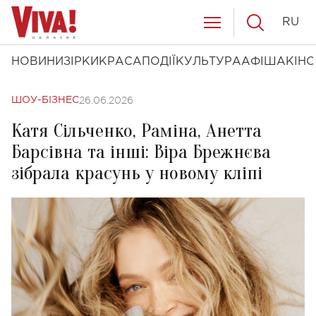
RU
НОВИНИ
ЗІРКИ
КРАСА
ПОДІЇ
КУЛЬТУРА
АФІША
КІНО
26.06.2026
ШОУ-БІЗНЕС
Катя Сільченко, Раміна, Анетта
Барсівна та інші: Віра Брежнєва
зібрала красунь у новому кліпі