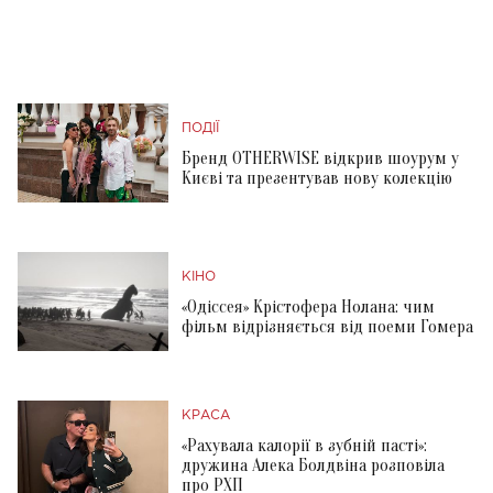
ПОДІЇ
Бренд OTHERWISE відкрив шоурум у
Києві та презентував нову колекцію
КІНО
«Одіссея» Крістофера Нолана: чим
фільм відрізняється від поеми Гомера
КРАСА
«Рахувала калорії в зубній пасті»:
дружина Алека Болдвіна розповіла
про РХП