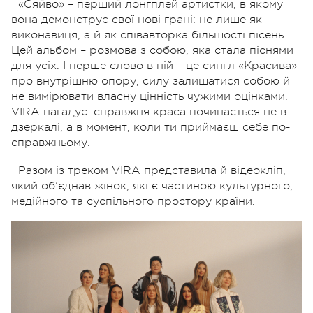
«Сяйво» – перший лонгплей артистки, в якому
вона демонструє свої нові грані: не лише як
виконавиця, а й як співавторка більшості пісень.
Цей альбом – розмова з собою, яка стала піснями
для усіх. І перше слово в ній – це сингл «Красива»
про внутрішню опору, силу залишатися собою й
не вимірювати власну цінність чужими оцінками.
VIRA нагадує: справжня краса починається не в
дзеркалі, а в момент, коли ти приймаєш себе по-
справжньому.
Разом із треком VIRA представила й відеокліп,
який об’єднав жінок, які є частиною культурного,
медійного та суспільного простору країни.