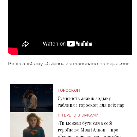
Реліз альбому «Сяйво» заплановано на вересень.
ГОРОСКОП
Сумісність знаків зодіаку:
таблиця і гороскоп для всіх пар
ІНТЕРВ'Ю З ЗІРКАМИ
«Ти можеш бути сама собі
героїнею»: Міллі Алкок — про
«Суперґьорл», травму, дружбу і