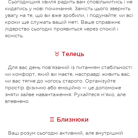
Сьогоднішня хвиля радить вам сповільнитись і не
кидатись у нові починання. Замість цього зверніть
увагу на те, що ви вже зробили, і подумайте: чи всі
кроки ще служать вашій меті. Ваше справжнє
лідерство сьогодні проявиться через спокій і
ясність.
♉ Телець
Для вас день пов’язаний із питанням стабільності:
чи комфорт, який ви маєте, насправді живить вас,
чи вас тягне до чогось старого. Організуйте
простір фізично або емоційно — це допоможе
зняти зайве навантаження. Рухайтеся м’яко, але
впевнено.
♊ Близнюки
Ваш розум сьогодні активний, але внутрішній