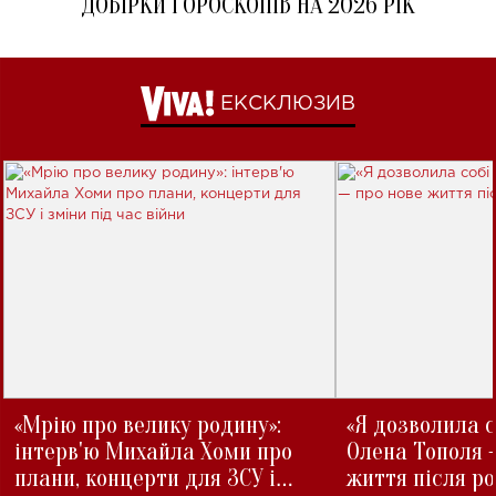
ДОБІРКИ ГОРОСКОПІВ НА 2026 РІК
ЕКСКЛЮЗИВ
«Мрію про велику родину»:
«Я дозволила с
інтерв'ю Михайла Хоми про
Олена Тополя 
плани, концерти для ЗСУ і
життя після р