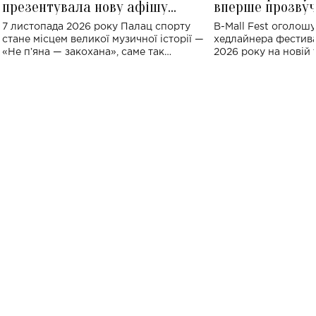
презентувала нову афішу
вперше прозвуч
великого концерту в Палаці
Україні: де від
7 листопада 2026 року Палац спорту
B-Mall Fest оголош
спорту
стане місцем великої музичної історії —
хедлайнера фестива
«Не пʼяна — закохана», саме так
2026 року на новій т
символічно названо майбутній концерт
stage відбудеться у
ALENA OMARGALIEVA.
ENIGMA VOICES' OR