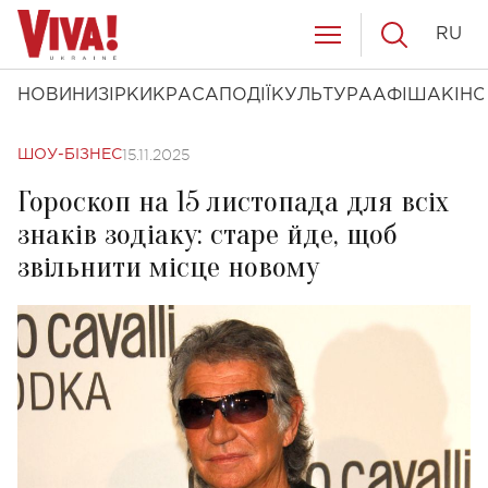
RU
НОВИНИ
ЗІРКИ
КРАСА
ПОДІЇ
КУЛЬТУРА
АФІША
КІНО
15.11.2025
ШОУ-БІЗНЕС
Гороскоп на 15 листопада для всіх
знаків зодіаку: старе йде, щоб
звільнити місце новому