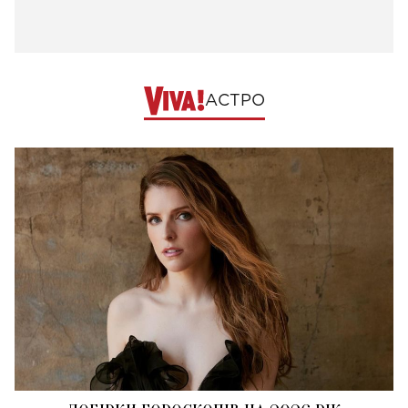
АСТРО