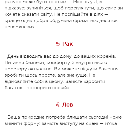
ресурс може бути тоншим — Місяць у Діві
підказує: зупиніться, щоб переглянути, що саме ви
хочете сказати світу. Не поспішайте в діях —
краще одна добре обдумана фраза, ніж десяток
поверхневих.
♋ Рак
День відводить вас до дому, до ваших коренів.
Питання безпеки, комфорту й внутрішнього
простору актуальне. Ви можете відчути бажання
зробити щось просте, але значуще. Не
відмовляйте собі в цьому. Замість «зробити
багато» – «створити спокій».
♌ Лев
Ваша природна потреба блищати сьогодні може
змінити форму: замість виступу на сцені — м’яка