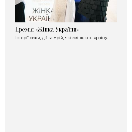
Премія «Жінка України»
Історії сили, дії та мрій, які змінюють країну.