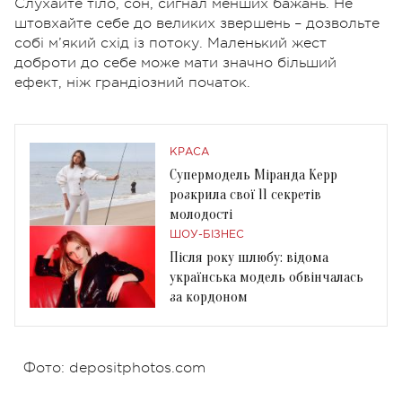
Слухайте тіло, сон, сигнал менших бажань. Не
штовхайте себе до великих звершень – дозвольте
собі м’який схід із потоку. Маленький жест
доброти до себе може мати значно більший
ефект, ніж грандіозний початок.
КРАСА
Супермодель Міранда Керр
розкрила свої 11 секретів
молодості
ШОУ-БІЗНЕС
Після року шлюбу: відома
українська модель обвінчалась
за кордоном
Фото: depositphotos.com