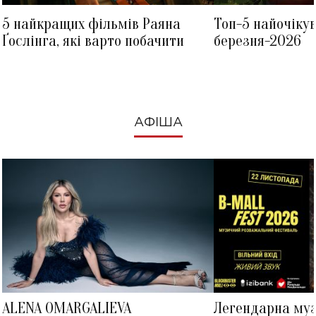
5 найкращих фільмів Раяна
Топ-5 найочіку
Ґослінга, які варто побачити
березня-2026
АФІША
ALENA OMARGALIEVA
Легендарна му