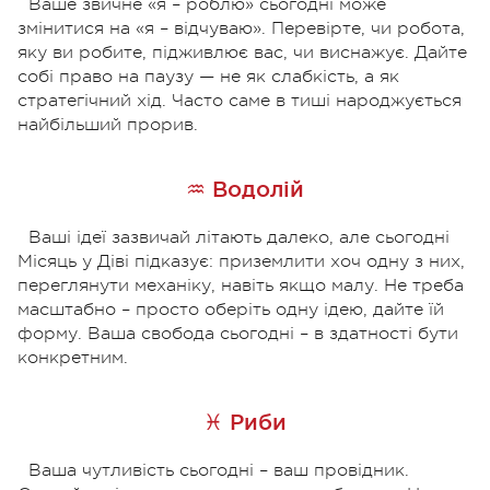
Ваше звичне «я – роблю» сьогодні може
змінитися на «я – відчуваю». Перевірте, чи робота,
яку ви робите, підживлює вас, чи виснажує. Дайте
собі право на паузу — не як слабкість, а як
стратегічний хід. Часто саме в тиші народжується
найбільший прорив.
♒ Водолій
Ваші ідеї зазвичай літають далеко, але сьогодні
Місяць у Діві підказує: приземлити хоч одну з них,
переглянути механіку, навіть якщо малу. Не треба
масштабно – просто оберіть одну ідею, дайте їй
форму. Ваша свобода сьогодні – в здатності бути
конкретним.
♓ Риби
Ваша чутливість сьогодні – ваш провідник.