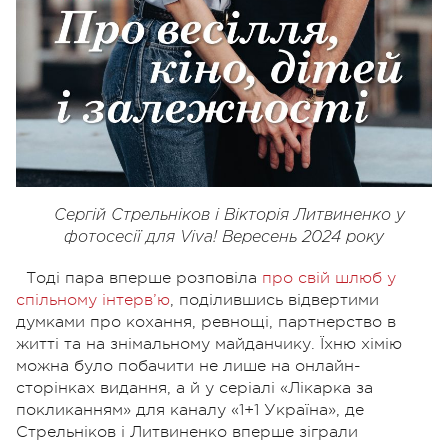
Сергій Стрельніков і Вікторія Литвиненко у
фотосесії для Viva! Вересень 2024 року
Тоді пара вперше розповіла
про свій шлюб у
спільному інтерв’ю
, поділившись відвертими
думками про кохання, ревнощі, партнерство в
житті та на знімальному майданчику. Їхню хімію
можна було побачити не лише на онлайн-
сторінках видання, а й у серіалі «Лікарка за
покликанням» для каналу «1+1 Україна», де
Стрельніков і Литвиненко вперше зіграли