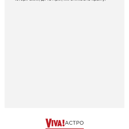
АСТРО