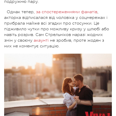
подружню пару.
Однак тепер,
за спостереженнями фанатів
,
акторка відписалася від чоловіка у соцмережах і
прибрала майже всі згадки про стосунки. Це
підживило чутки про можливу кризу у шлюбі або
навіть розрив. Сам Стрельніков наразі жодних
змін у своєму
акаунті
не зробив, проте жоден з
них не коментує ситуацію.