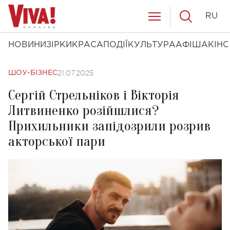
RU
НОВИНИ
ЗІРКИ
КРАСА
ПОДІЇ
КУЛЬТУРА
АФІША
КІНО
21.07.2025
ШОУ-БІЗНЕС
Сергій Стрельніков і Вікторія
Литвиненко розійшлися?
Прихильники запідозрили розрив
акторської пари