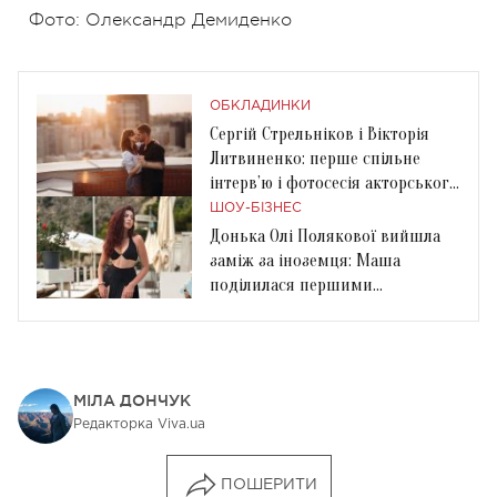
Фото: Олександр Демиденко
ОБКЛАДИНКИ
Сергій Стрельніков і Вікторія
Литвиненко: перше спільне
інтерв’ю і фотосесія акторського
подружжя
ШОУ-БІЗНЕС
Донька Олі Полякової вийшла
заміж за іноземця: Маша
поділилася першими
весільними фото
МІЛА ДОНЧУК
Редакторка Viva.ua
ПОШЕРИТИ