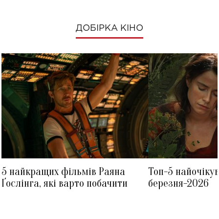
ДОБІРКА КІНО
5 найкращих фільмів Раяна
Топ-5 найочіку
Ґослінга, які варто побачити
березня-2026