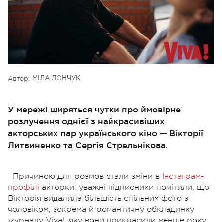
Автор:
МІЛА ДОНЧУК
У мережі ширяться чутки про ймовірне
розлучення однієї з найкрасивіших
акторських пар українського кіно — Вікторії
Литвиненко та Сергія Стрельнікова.
Причиною для розмов стали зміни в
Інстаграм-
профілі
акторки: уважні підписники помітили, що
Вікторія видалила більшість спільних фото з
чоловіком, зокрема й романтичну обкладинку
журналу Viva!, яку вони прикрасили менше року