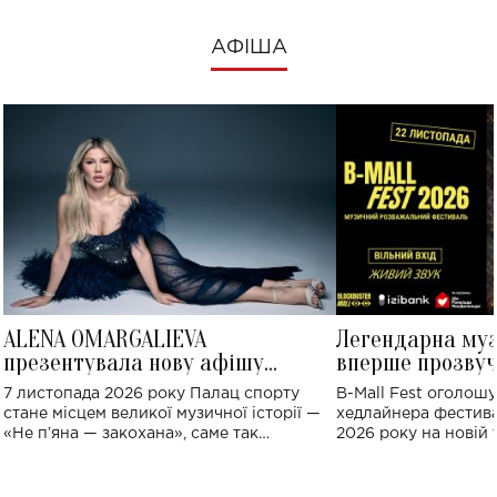
АФІША
ALENA OMARGALIEVA
Легендарна му
презентувала нову афішу
вперше прозвуч
великого концерту в Палаці
Україні: де від
7 листопада 2026 року Палац спорту
B-Mall Fest оголош
спорту
стане місцем великої музичної історії —
хедлайнера фестива
«Не пʼяна — закохана», саме так
2026 року на новій т
символічно названо майбутній концерт
stage відбудеться у
ALENA OMARGALIEVA.
ENIGMA VOICES' OR