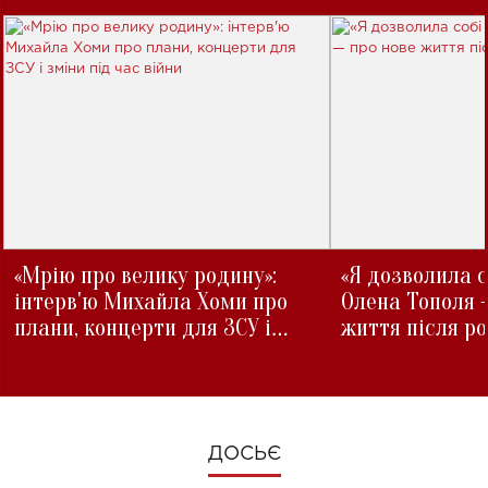
«Мрію про велику родину»:
«Я дозволила с
інтерв'ю Михайла Хоми про
Олена Тополя 
плани, концерти для ЗСУ і
життя після р
зміни під час війни
ДОСЬЄ