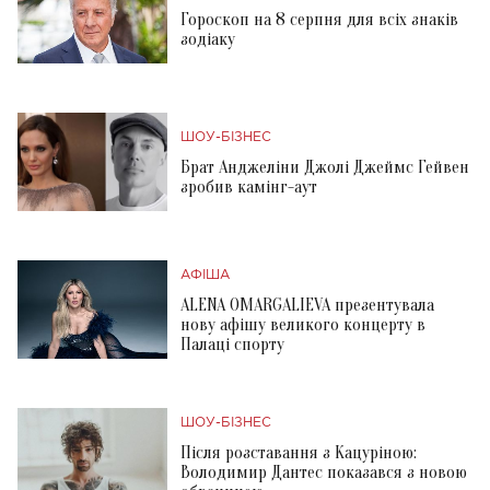
Гороскоп на 8 серпня для всіх знаків
зодіаку
ШОУ-БІЗНЕС
Брат Анджеліни Джолі Джеймс Гейвен
зробив камінг-аут
АФІША
ALENA OMARGALIEVA презентувала
нову афішу великого концерту в
Палаці спорту
ШОУ-БІЗНЕС
Після розставання з Кацуріною:
Володимир Дантес показався з новою