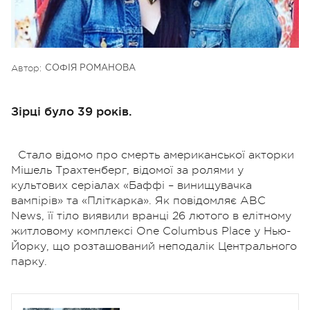
Автор:
СОФІЯ РОМАНОВА
Зірці було 39 років.
Стало відомо про смерть американської акторки
Мішель Трахтенберг, відомої за ролями у
культових серіалах «Баффі – винищувачка
вампірів» та «Пліткарка». Як повідомляє ABC
News, її тіло виявили вранці 26 лютого в елітному
житловому комплексі One Columbus Place у Нью-
Йорку, що розташований неподалік Центрального
парку.