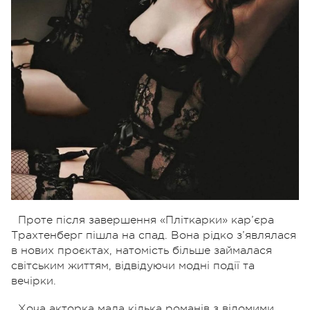
Проте після завершення «Пліткарки» кар’єра
Трахтенберг пішла на спад. Вона рідко з’являлася
в нових проєктах, натомість більше займалася
світським життям, відвідуючи модні події та
вечірки.
Хоча акторка мала кілька романів з відомими