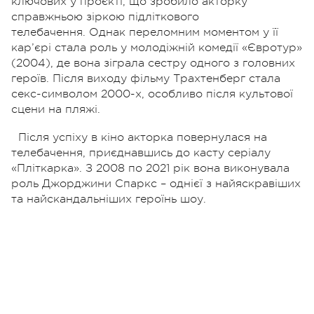
ключових у проєкті, що зробило акторку
справжньою зіркою підліткового
телебачення.
Однак переломним моментом у її
кар’єрі стала роль у молодіжній комедії «Євротур»
(2004), де вона зіграла сестру одного з головних
героїв. Після виходу фільму Трахтенберг стала
секс-символом 2000-х, особливо після культової
сцени на пляжі.
Після успіху в кіно акторка повернулася на
телебачення, приєднавшись до касту серіалу
«Пліткарка». З 2008 по 2021 рік вона виконувала
роль Джорджини Спаркс – однієї з найяскравіших
та найскандальніших героїнь шоу.