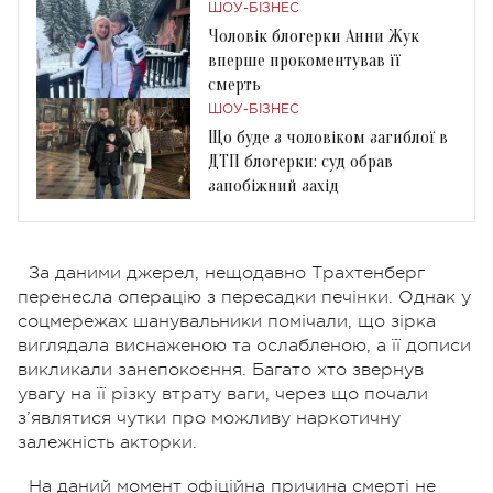
ШОУ-БІЗНЕС
Чоловік блогерки Анни Жук
вперше прокоментував її
смерть
ШОУ-БІЗНЕС
Що буде з чоловіком загиблої в
ДТП блогерки: суд обрав
запобіжний захід
За даними джерел, нещодавно Трахтенберг
перенесла операцію з пересадки печінки. Однак у
соцмережах шанувальники помічали, що зірка
виглядала виснаженою та ослабленою, а її дописи
викликали занепокоєння. Багато хто звернув
увагу на її різку втрату ваги, через що почали
з’являтися чутки про можливу наркотичну
залежність акторки.
На даний момент офіційна причина смерті не