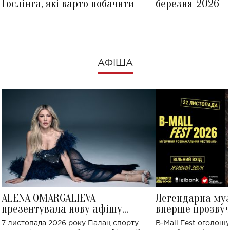
Ґослінга, які варто побачити
березня-2026
АФІША
ALENA OMARGALIEVA
Легендарна му
презентувала нову афішу
вперше прозвуч
великого концерту в Палаці
Україні: де від
7 листопада 2026 року Палац спорту
B-Mall Fest оголош