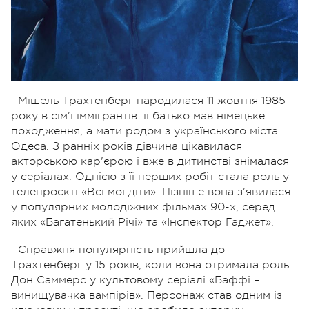
Мішель Трахтенберг народилася 11 жовтня 1985
року в сім'ї іммігрантів: її батько мав німецьке
походження, а мати
родом з українського міста
Одеса.
З ранніх років дівчина цікавилася
акторською кар'єрою і вже в дитинстві знімалася
у серіалах. Однією з її перших робіт стала роль у
телепроєкті «Всі мої діти». Пізніше вона з'явилася
у популярних молодіжних фільмах 90-х, серед
яких «Багатенький Річі» та «Інспектор Гаджет».
Справжня популярність прийшла до
Трахтенберг у 15 років, коли вона отримала роль
Дон Саммерс у культовому серіалі «Баффі –
винищувачка вампірів». Персонаж став одним із