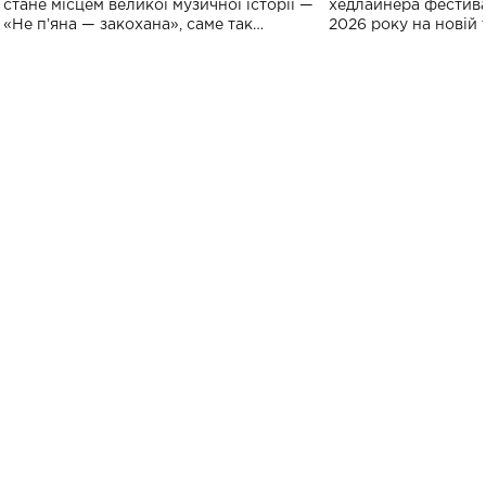
спорту
стане місцем великої музичної історії —
хедлайнера фестива
«Не пʼяна — закохана», саме так
2026 року на новій т
символічно названо майбутній концерт
stage відбудеться у
ALENA OMARGALIEVA.
ENIGMA VOICES' OR