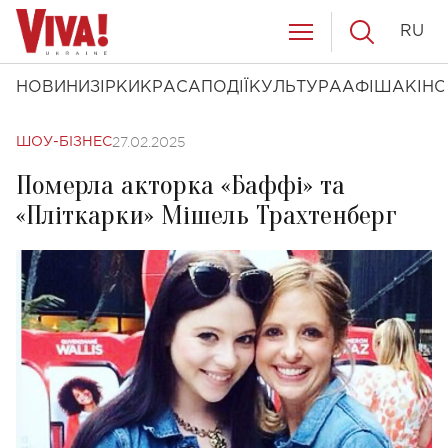
RU
НОВИНИ
ЗІРКИ
КРАСА
ПОДІЇ
КУЛЬТУРА
АФІША
КІНО
27.02.2025
ШОУ-БІЗНЕС
Померла акторка «Баффі» та
«Пліткарки» Мішель Трахтенберг