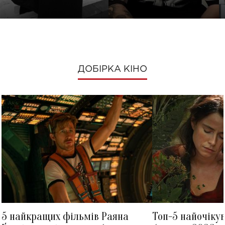
ДОБІРКА КІНО
5 найкращих фільмів Раяна
Топ-5 найочіку