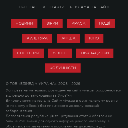
ПРО НАС
КОНТАКТИ
РЕКЛАМА НА САЙТІ
НОВИНИ
ЗІРКИ
КРАСА
ПОДІЇ
КУЛЬТУРА
АФІША
КІНО
СПЕЦТЕМИ
БІЗНЕС
ОБКЛАДИНКИ
КОЛУМНІСТИ
© ТОВ «ЕДІМЕДІА-УКРАЇНА», 2008 - 2026
Усі права на матеріали, розміщені на сайті viva.ua, охороняються
відповідно до законодавства України.
Використання матеріалів Сайту viva.ua в оригінальному розмірі
(в повному обсязі) без письмового дозволу редакції
забороняється.
Дозволяється републікація та цитування статей обсягом не
більше 250 знаків для одного інформаційного матеріалу, з
обов'язковим зазначенням посилання на джерело, а для