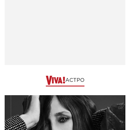
АСТРО