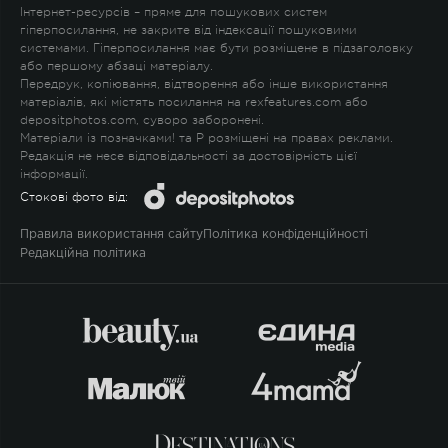
Інтернет-ресурсів – пряме для пошукових систем
гіперпосилання, не закрите від індексації пошуковими
системами. Гіперпосилання має бути розміщене в підзаголовку
або першому абзаці матеріалу.
Передрук, копіювання, відтворення або інше використання
матеріалів, які містять посилання на rexfeatures.com або
depositphotos.com, суворо заборонені.
Матеріали із позначками
!
та
P
розміщені на правах реклами.
Редакція не несе відповідальності за достовірність цієї
інформації.
Стокові фото від:
Правила використання сайту
Політика конфіденційності
Редакційна політика