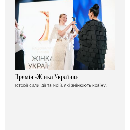
Премія «Жінка України»
Історії сили, дії та мрій, які змінюють країну.