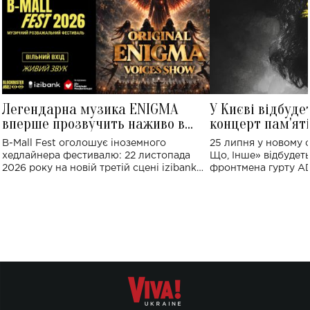
Легендарна музика ENIGMA
У Києві відбуде
вперше прозвучить наживо в
концерт пам'ят
Україні: де відбудеться концерт
Клименка: понад
B-Mall Fest оголошує іноземного
25 липня у новому o
виконають пісн
хедлайнера фестивалю: 22 листопада
Що, Інше» відбудеть
2026 року на новій третій сцені izibank
фронтмена гурту A
stage відбудеться українська прем'єра
Клименка. Це буде 
ENIGMA VOICES' ORIGINAL LIVE SHOW.
вечір, присвячений 
творчість стала си
справжньої любові д