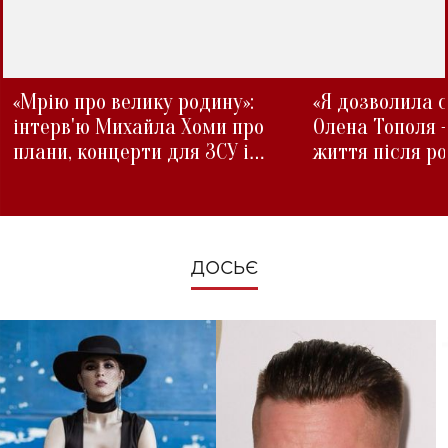
«Мрію про велику родину»:
«Я дозволила с
інтерв'ю Михайла Хоми про
Олена Тополя 
плани, концерти для ЗСУ і
життя після р
зміни під час війни
ДОСЬЄ