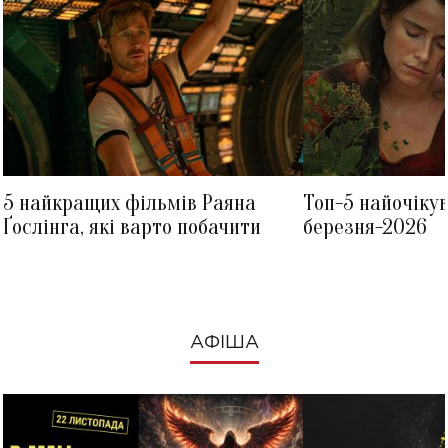
5 найкращих фільмів Раяна
Топ-5 найочіку
Ґослінга, які варто побачити
березня-2026
АФІША