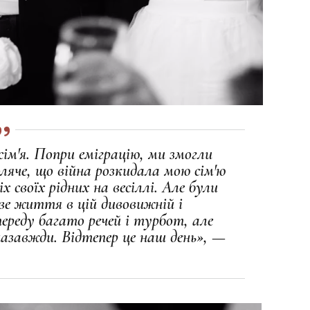
сім'я. Попри еміграцію, ми змогли
ляче, що війна розкидала мою сім'ю
іх своїх рідних на весіллі. Але були
ве життя в цій дивовижній і
переду багато речей і турбот, але
назавжди. Відтепер це наш день», —