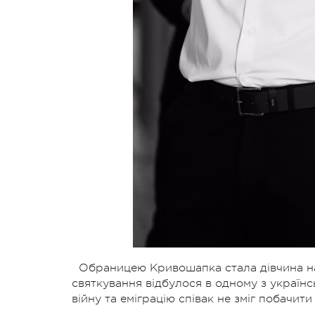
Обраницею Кривошапка стала дівчина на
святкування відбулося в одному з українс
війну та еміграцію співак не зміг побачити