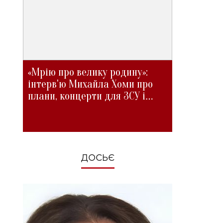
«Мрію про велику родину»:
інтерв'ю Михайла Хоми про
плани, концерти для ЗСУ і
зміни під час війни
ДОСЬЄ