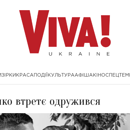
И
ЗІРКИ
КРАСА
ПОДІЇ
КУЛЬТУРА
АФІША
КІНО
СПЕЦТЕМ
ко втретє одружився