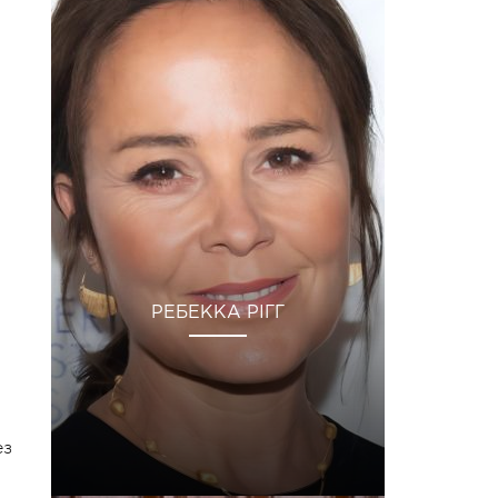
РЕБЕККА РІГГ
ез