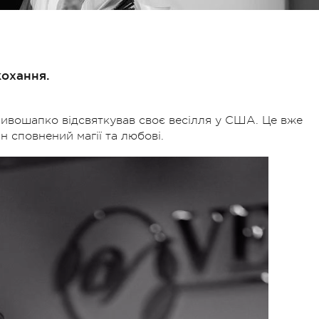
кохання.
ривошапко відсвяткував своє весілля у США. Це вже
ін сповнений магії та любові.