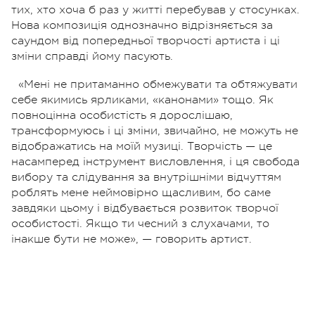
тих, хто хоча б раз у житті перебував у стосунках.
Нова композиція однозначно відрізняється за
саундом від попередньої творчості артиста і ці
зміни справді йому пасують.
«Мені не притаманно обмежувати та обтяжувати
себе якимись ярликами, «канонами» тощо. Як
повноцінна особистість я дорослішаю,
трансформуюсь і ці зміни, звичайно, не можуть не
відображатись на моїй музиці. Творчість — це
насамперед інструмент висловлення, і ця свобода
вибору та слідування за внутрішніми відчуттям
роблять мене неймовірно щасливим, бо саме
завдяки цьому і відбувається розвиток творчої
особистості. Якщо ти чесний з слухачами, то
інакше бути не може», — говорить артист.