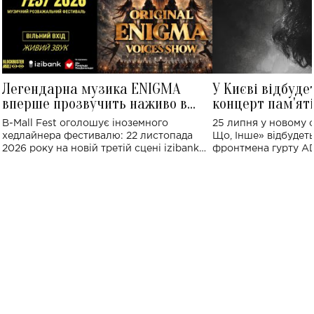
Легендарна музика ENIGMA
У Києві відбуде
вперше прозвучить наживо в
концерт пам'ят
Україні: де відбудеться концерт
Клименка: понад
B-Mall Fest оголошує іноземного
25 липня у новому o
виконають пісн
хедлайнера фестивалю: 22 листопада
Що, Інше» відбудеть
2026 року на новій третій сцені izibank
фронтмена гурту A
stage відбудеться українська прем'єра
Клименка. Це буде 
ENIGMA VOICES' ORIGINAL LIVE SHOW.
вечір, присвячений 
творчість стала си
справжньої любові д