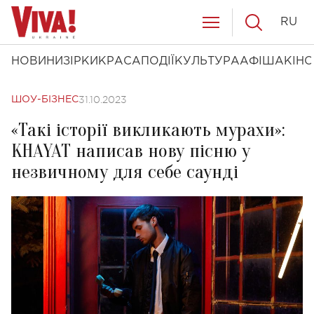
RU
НОВИНИ
ЗІРКИ
КРАСА
ПОДІЇ
КУЛЬТУРА
АФІША
КІНО
31.10.2023
ШОУ-БІЗНЕС
«Такі історії викликають мурахи»:
KHAYAT написав нову пісню у
незвичному для себе саунді