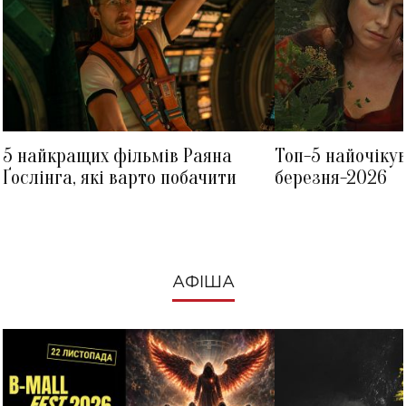
5 найкращих фільмів Раяна
Топ-5 найочіку
Ґослінга, які варто побачити
березня-2026
АФІША