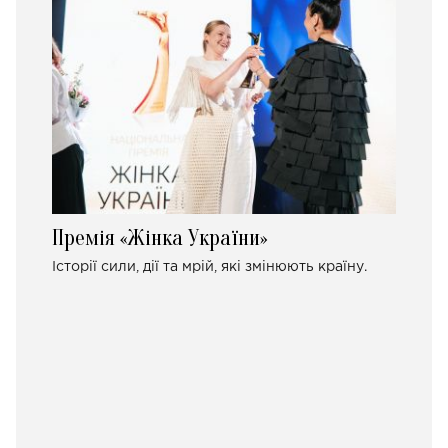
Премія «Жінка України»
Історії сили, дії та мрій, які змінюють країну.