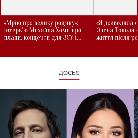
«Мрію про велику родину»:
«Я дозволила с
інтерв'ю Михайла Хоми про
Олена Тополя 
плани, концерти для ЗСУ і
життя після р
зміни під час війни
ДОСЬЄ