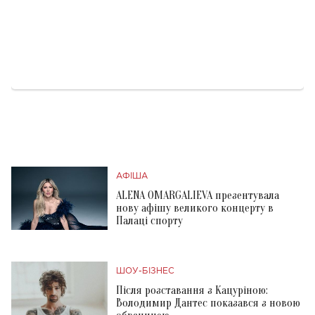
АФІША
ALENA OMARGALIEVA презентувала
нову афішу великого концерту в
Палаці спорту
ШОУ-БІЗНЕС
Після розставання з Кацуріною:
Володимир Дантес показався з новою