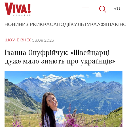
RU
НОВИНИ
ЗІРКИ
КРАСА
ПОДІЇ
КУЛЬТУРА
АФІША
КІНО
08.09.2023
ШОУ-БІЗНЕС
Іванна Онуфрійчук: «Швейцарці
дуже мало знають про українців»