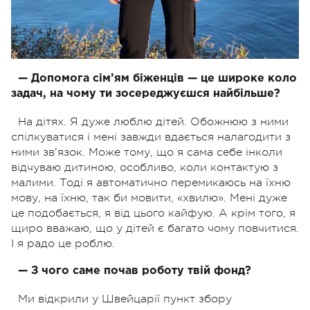
— Допомога сім’ям біженців — це широке коло
задач, на чому ти зосереджуєшся найбільше?
На дітях. Я дуже люблю дітей. Обожнюю з ними
спілкуватися і мені завжди вдається налагодити з
ними зв'язок. Може тому, що я сама себе інколи
відчуваю дитиною, особливо, коли контактую з
малими. Тоді я автоматично перемикаюсь на їхню
мову, на їхню, так би мовити, «хвилю». Мені дуже
це подобається, я від цього кайфую. А крім того, я
щиро вважаю, що у дітей є багато чому повчитися.
І я радо це роблю.
— З чого саме почав роботу твій фонд?
Ми відкрили у Швейцарії пункт збору