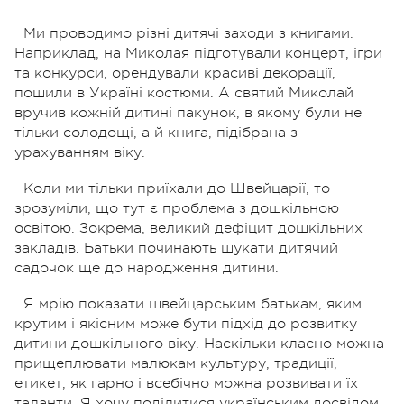
Ми проводимо різні дитячі заходи з книгами.
Наприклад, на Миколая підготували концерт, ігри
та конкурси, орендували красиві декорації,
пошили в Україні костюми. А святий Миколай
вручив кожній дитині пакунок, в якому були не
тільки солодощі, а й книга, підібрана з
урахуванням віку.
Коли ми тільки приїхали до Швейцарії, то
зрозуміли, що тут є проблема з дошкільною
освітою. Зокрема, великий дефіцит дошкільних
закладів. Батьки починають шукати дитячий
садочок ще до народження дитини.
Я мрію показати швейцарським батькам, яким
крутим і якісним може бути підхід до розвитку
дитини дошкільного віку. Наскільки класно можна
прищеплювати малюкам культуру, традиції,
етикет, як гарно і всебічно можна розвивати їх
таланти. Я хочу поділитися українським досвідом