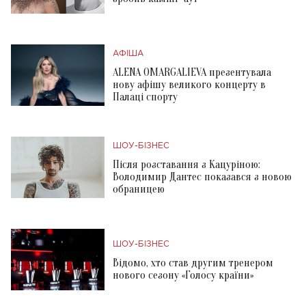
АФІША
ALENA OMARGALIEVA презентувала
нову афішу великого концерту в
Палаці спорту
ШОУ-БІЗНЕС
Після розставання з Кацуріною:
Володимир Дантес показався з новою
обраницею
ШОУ-БІЗНЕС
Відомо, хто став другим тренером
нового сезону «Голосу країни»