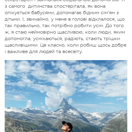
з самого
дитинства спостерігала, як вона
опікується бабусями, допомагає бідним сім'ям з
дітьми. І, звичайно, у мене в голові відклалося, що
так правильно, так потрібно робити усім. До того
ж, я стаю неймовірно щасливою, коли люди, яким
допомогла, усміхаються, радіють, стають трішки
щасливішими. Це класно, коли робиш щось добре
і важливе для людей та всесвіту.