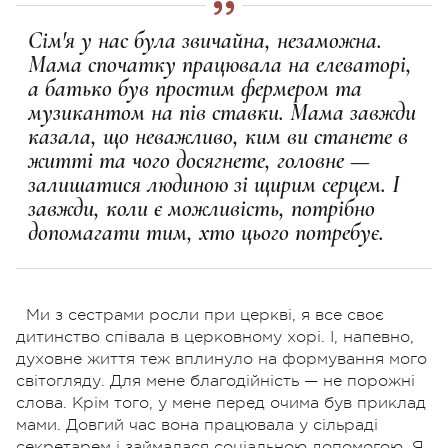
Сім'я у нас була звичайна, незаможна.
Мама спочатку працювала на елеваторі,
а батько був простим фермером та
музикантом на пів ставки.
Мама завжди
казала, що неважливо, ким ви станете в
житті та чого досягнете, головне —
залишатися людиною зі щирим серцем. І
завжди, коли є можливість, потрібно
допомагати тим, хто цього потребує.
Ми з сестрами росли при церкві, я все своє
дитинство співала в церковному хорі. І, напевно,
духовне життя теж вплинуло на формування мого
світогляду. Для мене благодійність — не порожні
слова. Крім того, у мене перед очима був приклад
мами. Довгий час вона працювала у сільраді
секретарем і займалася соціальною допомогою. Я