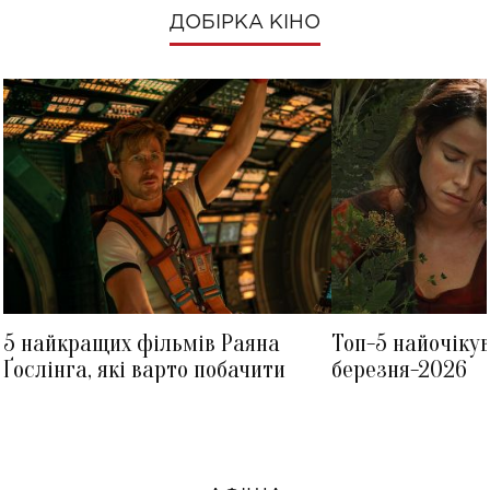
ДОБІРКА КІНО
5 найкращих фільмів Раяна
Топ-5 найочіку
Ґослінга, які варто побачити
березня-2026