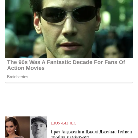
ШОУ-БІЗНЕС
Брат Анджеліни Джолі Джеймс Гейвен
зробив камінг-аут