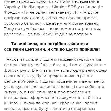
гуманітарної допомоги, яку потім передавали в
Україну. Це був проєкт Ukraine SOS у співпраці з
Фондом «Ти не один» телеканалу «1+1». Я дуже
довіряю тим людям, які започаткували проєкт,
особисто бачила, як це все у них організовано.
Тому не сумнівалась, що допомога потрапить за
адресою — до тих, кому це дійсно потрібно.
— Ти вирішила, що потрібно зайнятися
освітніми центрами. Як ти до цього прийшла?
Якось я поїхала у один із місцевих гуртожитків,
де мешкають українські біженці, і організувала там
фокус-групу. В ній взяли участь люди різних сфер
діяльності, віку, були представники з різних
регіонів України. Тоді ми провели активний вечір
у спілкуванні, де кожен розповідав про себе, про
ситуацію, в якій опинився, про проблеми з
інтеграцією, оформленням документів та багато
іншого. Я вивчила усю цю інформацію і врешті
визначилась, що буду займатися створенням