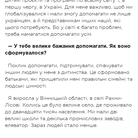
дитячі проєкти та програми по всьому світу. І, в
першу чергу, в Україні. Для мене важливо, щоб ми
глобалізувалися і мали змогу допомагати не лише
українцям, а й представникам інших націй, які
цього потребують. Бо у світі є багато проблем,
треба намагатися допомагати усім.
— У тебе велике бажання допомагати. Як воно
сформувалося?
Поклик допомагати, підтримувати, співчувати
іншим людям у мене з дитинства. Це сформовано
батьками, які прищепили мені правильні сімейні та
людські цінності.
Я виросла у Вінницькій області, в селі Рахни-
Лісові. Колись це було велике село, де проживало
до дванадцяти тисяч населення. Ми мали дві
великі школи та декілька промислових заводів,
елеватор. Зараз людей стало менше.