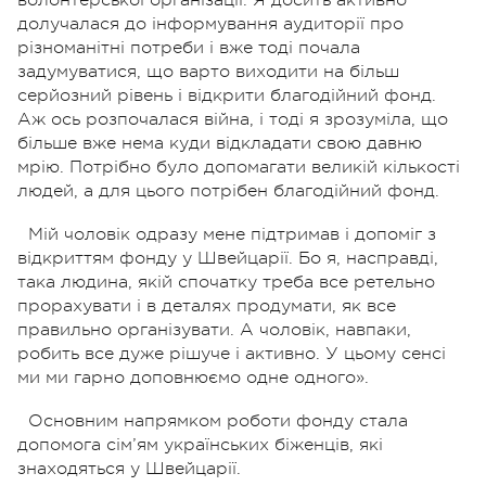
долучалася до інформування аудиторії про
різноманітні потреби і вже тоді почала
задумуватися, що варто виходити на більш
серйозний рівень і відкрити благодійний фонд.
Аж ось розпочалася війна, і тоді я зрозуміла, що
більше вже нема куди відкладати свою давню
мрію. Потрібно було допомагати великій кількості
людей, а для цього потрібен благодійний фонд.
Мій чоловік одразу мене підтримав і допоміг з
відкриттям фонду у Швейцарії. Бо я, насправді,
така людина, якій спочатку треба все ретельно
прорахувати і в деталях продумати, як все
правильно організувати. А чоловік, навпаки,
робить все дуже рішуче і активно. У цьому сенсі
ми ми гарно доповнюємо одне одного».
Основним напрямком роботи фонду стала
допомога сім’ям українських біженців, які
знаходяться у Швейцарії.