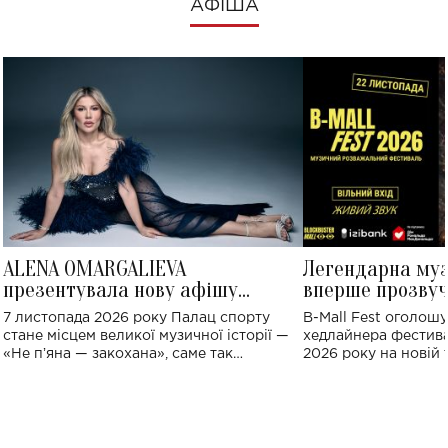
АФІША
ALENA OMARGALIEVA
Легендарна му
презентувала нову афішу
вперше прозвуч
великого концерту в Палаці
Україні: де від
7 листопада 2026 року Палац спорту
B-Mall Fest оголош
спорту
стане місцем великої музичної історії —
хедлайнера фестива
«Не пʼяна — закохана», саме так
2026 року на новій т
символічно названо майбутній концерт
stage відбудеться у
ALENA OMARGALIEVA.
ENIGMA VOICES' OR