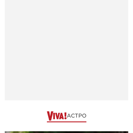
АСТРО