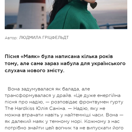
Автор:
ЛЮДМИЛА ГРІЦФЕЛЬДТ
Пісня «Маяк» була написана кілька років
тому, але саме зараз набула для українського
слухача нового змісту.
Вона задумувалася як балада,
але
трансформувалася у драйв. «Це дуже енергійна
пісня про надію, —
розповідає фронтвумен гурту
The Hardkiss Юлія Саніна. — Надію, яку не
можна
втрачати навіть у найтемніші часи. Вона —
як далекий маяк у темному
морі. Кожному з нас
потрібно знайти цей вогник та не випускати його