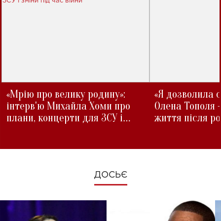
«Мрію про велику родину»:
«Я дозволила с
інтерв'ю Михайла Хоми про
Олена Тополя 
плани, концерти для ЗСУ і
життя після р
зміни під час війни
ДОСЬЄ