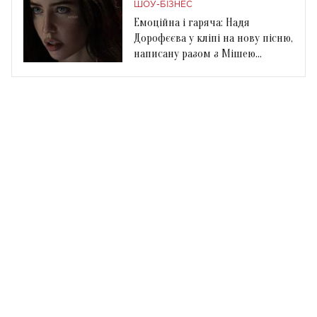
ШОУ-БІЗНЕС
Емоційна і гаряча: Надя
Дорофєєва у кліпі на нову пісню,
написану разом з Мішею
Кацуріним