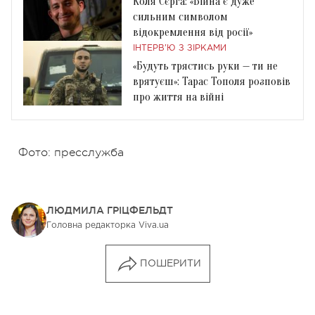
Коля Сєрга: «Війна є дуже
сильним символом
відокремлення від росії»
ІНТЕРВ'Ю З ЗІРКАМИ
«Будуть трястись руки — ти не
врятуєш»: Тарас Тополя розповів
про життя на війні
Фото: пресслужба
ЛЮДМИЛА ГРІЦФЕЛЬДТ
Головна редакторка Viva.ua
ПОШЕРИТИ