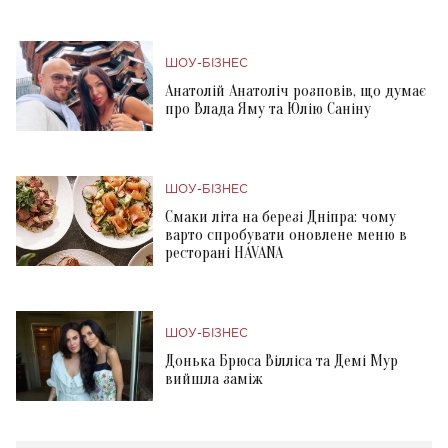
ШОУ-БІЗНЕС
Анатолій Анатоліч розповів, що думає
про Влада Яму та Юлію Саніну
ШОУ-БІЗНЕС
Смаки літа на березі Дніпра: чому
варто спробувати оновлене меню в
ресторані HAVANA
ШОУ-БІЗНЕС
Донька Брюса Вілліса та Демі Мур
вийшла заміж