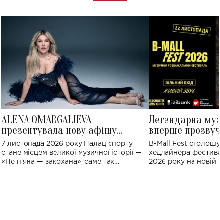
ALENA OMARGALIEVA
Легендарна му
презентувала нову афішу
вперше прозвуч
великого концерту в Палаці
Україні: де від
7 листопада 2026 року Палац спорту
B-Mall Fest оголош
спорту
стане місцем великої музичної історії —
хедлайнера фестива
«Не пʼяна — закохана», саме так
2026 року на новій т
символічно названо майбутній концерт
stage відбудеться у
ALENA OMARGALIEVA.
ENIGMA VOICES' OR