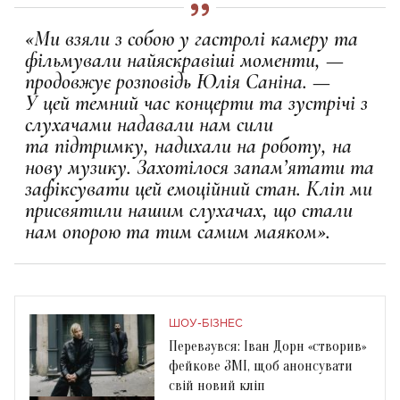
«Ми взяли з собою у гастролі камеру
та
фільмували найяскравіші моменти, —
продовжує розповідь Юлія Саніна. —
У
цей темний час концерти та зустрічі з
слухачами надавали нам сили
та
підтримку, надихали на роботу, на
нову музику. Захотілося запам’ятати
та
зафіксувати цей емоційний стан. Кліп ми
присвятили нашим слухачах,
що стали
нам опорою та тим самим маяком».
ШОУ-БІЗНЕС
Перевзувся: Іван Дорн «створив»
фейкове ЗМІ, щоб анонсувати
свій новий кліп