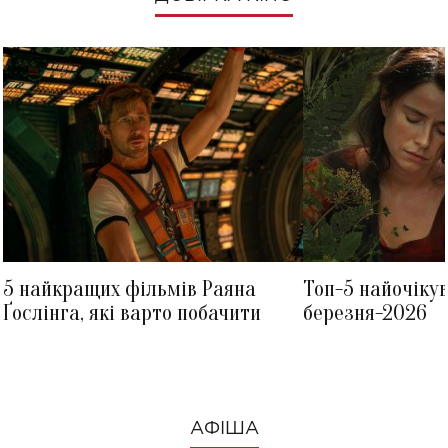
5 найкращих фільмів Раяна
Топ-5 найочіку
Ґослінга, які варто побачити
березня-2026
АФІША