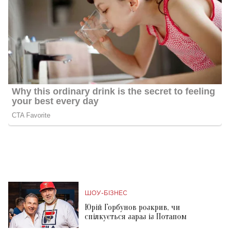
ШОУ-БІЗНЕС
Юрій Горбунов розкрив, чи
спілкується зараз із Потапом