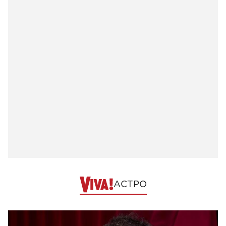
АСТРО