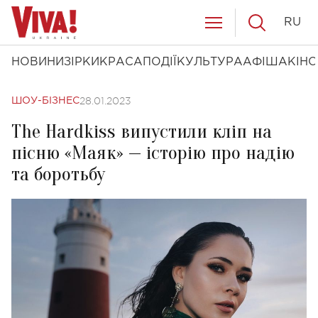
RU
НОВИНИ
ЗІРКИ
КРАСА
ПОДІЇ
КУЛЬТУРА
АФІША
КІНО
28.01.2023
ШОУ-БІЗНЕС
The Hardkiss випустили кліп на
пісню «Маяк» — історію про надію
та боротьбу