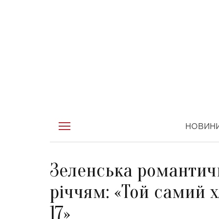
НОВИН
Зеленська романтичн
річчям: «Той самий х
17»