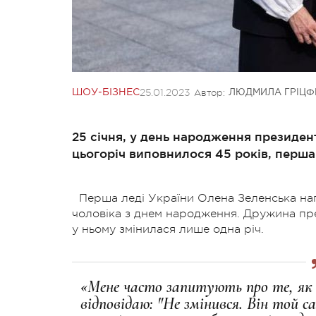
25.01.2023
Автор:
ШОУ-БІЗНЕС
ЛЮДМИЛА ГРІЦФ
25 січня, у день народження президе
цьогоріч виповнилося 45 років, перша 
Перша леді України Олена Зеленська напи
чоловіка з днем народження. Дружина пре
у ньому змінилася лише одна річ.
«Мене часто запитують про те, як т
відповідаю: "Не змінився. Він той с