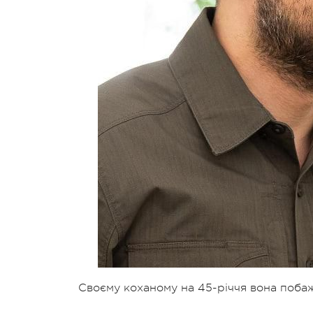
Своєму коханому на 45-річчя вона побаж