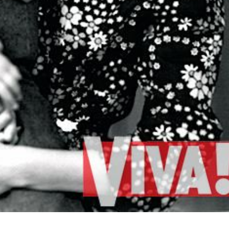
з мамою, Риммою Володимирівною. Архів журналу Viva
я дружина Олена Кияшко (дівоче прізвище Олени
 стосунки почалися у 1995 році. Пара одружилася в 20
бі народили двох дітей: доньку Олександру (2004) т
о кохану дружину та дітей: ексклюзивне архівне