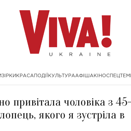
И
ЗІРКИ
КРАСА
ПОДІЇ
КУЛЬТУРА
АФІША
КІНО
СПЕЦТЕМ
о привітала чоловіка з 45
лопець, якого я зустріла в