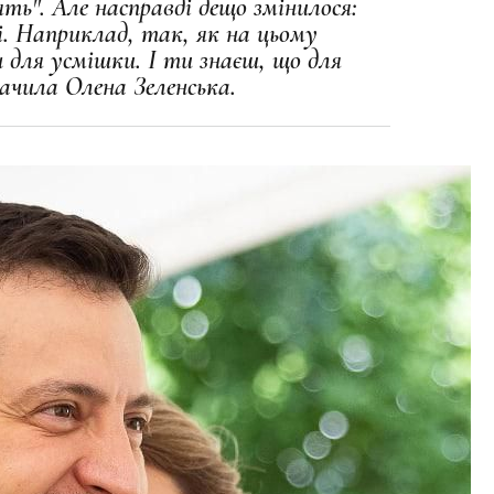
ять".
Але насправді дещо змінилося:
. Наприклад, так, як на цьому
для усмішки. І ти знаєш, що для
начила Олена Зеленська.