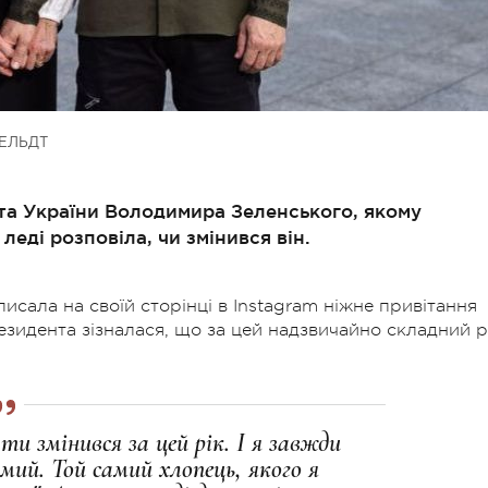
ЕЛЬДТ
нта України Володимира Зеленського, якому
леді розповіла, чи змінився він.
сала на своїй сторінці в Instagram ніжне привітання
зидента зізналася, що за цей надзвичайно складний р
и змінився за цей рік. І я завжди
амий. Той самий хлопець, якого я