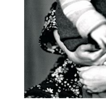
Дитяче фото Володимира Зеленського 
Володимир Зеленський та його майбутн
Зеленської) познайомилися в юності, їхні
році.
Володимир та Олена Зеленські
у шлю
сина Кирила (2013).
Читайте також:
Володимир Зеленський пр
інтерв'ю Viva!