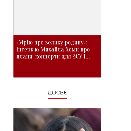
«Мрію про велику родину»:
інтерв'ю Михайла Хоми про
плани, концерти для ЗСУ і
зміни під час війни
ДОСЬЄ