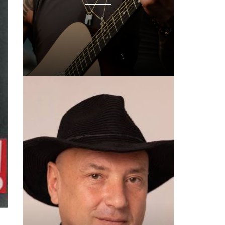
!
03
а