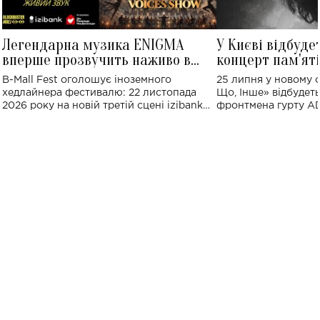
Легендарна музика ENIGMA
У Києві відбуде
вперше прозвучить наживо в
концерт пам'ят
Україні: де відбудеться концерт
Клименка: понад
B-Mall Fest оголошує іноземного
25 липня у новому o
виконають пісн
хедлайнера фестивалю: 22 листопада
Що, Інше» відбудеть
2026 року на новій третій сцені izibank
фронтмена гурту A
stage відбудеться українська прем'єра
Клименка. Це буде 
ENIGMA VOICES' ORIGINAL LIVE SHOW.
вечір, присвячений 
творчість стала си
справжньої любові д