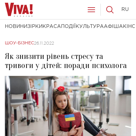
RU
НОВИНИ
ЗІРКИ
КРАСА
ПОДІЇ
КУЛЬТУРА
АФІША
КІНО
26.11.2022
ШОУ-БІЗНЕС
Як знизити рівень стресу та
тривоги у дітей: поради психолога