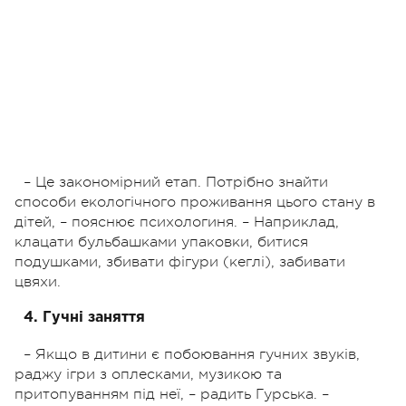
– Це закономірний етап. Потрібно знайти
способи екологічного проживання цього стану в
дітей, – пояснює психологиня. – Наприклад,
клацати бульбашками упаковки, битися
подушками, збивати фігури (кеглі), забивати
цвяхи.
4. Гучні заняття
– Якщо в дитини є побоювання гучних звуків,
раджу ігри з оплесками, музикою та
притопуванням під неї, – радить Гурська. –