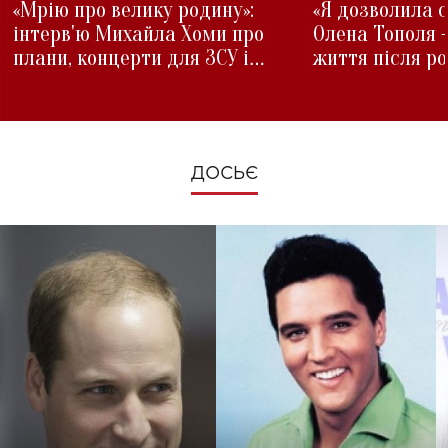
«Мрію про велику родину»:
«Я дозволила с
інтерв'ю Михайла Хоми про
Олена Тополя 
плани, концерти для ЗСУ і
життя після р
зміни під час війни
ДОСЬЄ