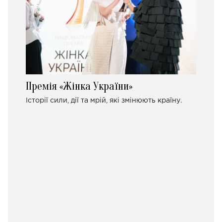
Премія «Жінка України»
Історії сили, дії та мрій, які змінюють країну.