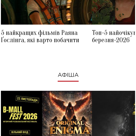
5 найкращих фільмів Раяна
Топ-5 найочіку
Ґослінга, які варто побачити
березня-2026
АФІША