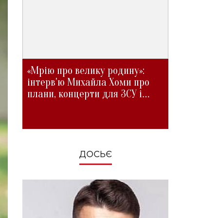
«Мрію про велику родину»:
інтерв'ю Михайла Хоми про
плани, концерти для ЗСУ і
зміни під час війни
ДОСЬЄ