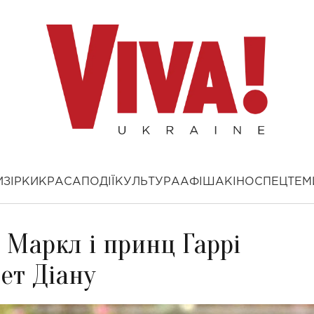
И
ЗІРКИ
КРАСА
ПОДІЇ
КУЛЬТУРА
АФІША
КІНО
СПЕЦТЕМ
 Маркл і принц Гаррі
ет Діану