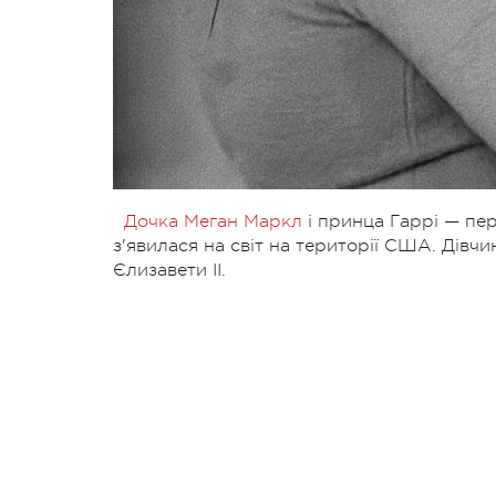
Дочка Меган Маркл
і принца Гаррі — пер
з'явилася на світ на території США. Дівч
Єлизавети ІІ.