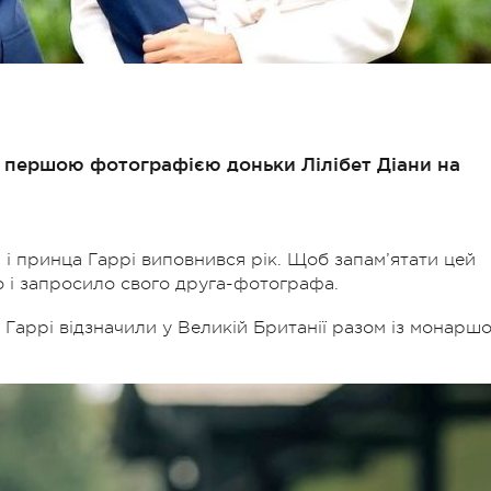
я першою фотографією доньки Лілібет Діани на
і принца Гаррі виповнився рік. Щоб запам’ятати цей
 і запросило свого друга-фотографа.
Гаррі відзначили у Великій Британії разом із монарш