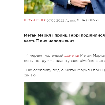
07.06.2022
Автор:
ШОУ-БІЗНЕС
МІЛА ДОНЧУК
Меган Маркл і принц Гаррі поділилис
честь її дня народження.
4 червня маленькій
донечці
Меган Маркл 
день, подружжя влаштувало сімейне свято
Цю особливу подію Меган Маркл і принц 
сім'єю.