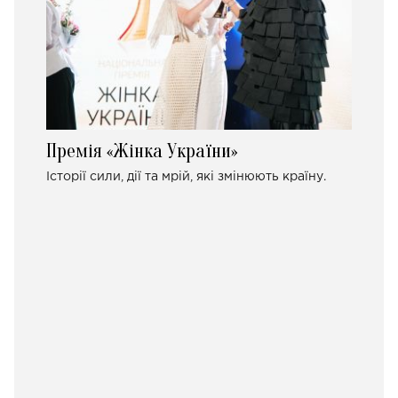
Премія «Жінка України»
Історії сили, дії та мрій, які змінюють країну.