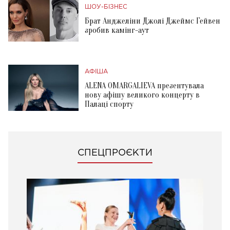
ШОУ-БІЗНЕС
Брат Анджеліни Джолі Джеймс Гейвен
зробив камінг-аут
АФІША
ALENA OMARGALIEVA презентувала
нову афішу великого концерту в
Палаці спорту
СПЕЦПРОЄКТИ