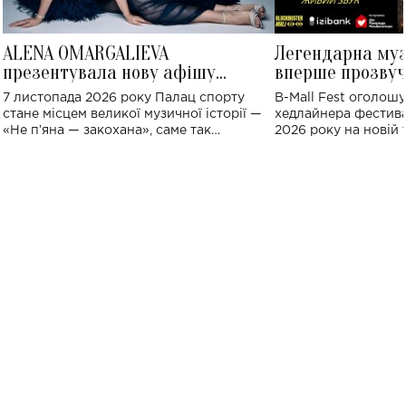
ALENA OMARGALIEVA
Легендарна му
презентувала нову афішу
вперше прозвуч
великого концерту в Палаці
Україні: де від
7 листопада 2026 року Палац спорту
B-Mall Fest оголош
спорту
стане місцем великої музичної історії —
хедлайнера фестива
«Не пʼяна — закохана», саме так
2026 року на новій т
символічно названо майбутній концерт
stage відбудеться у
ALENA OMARGALIEVA.
ENIGMA VOICES' OR