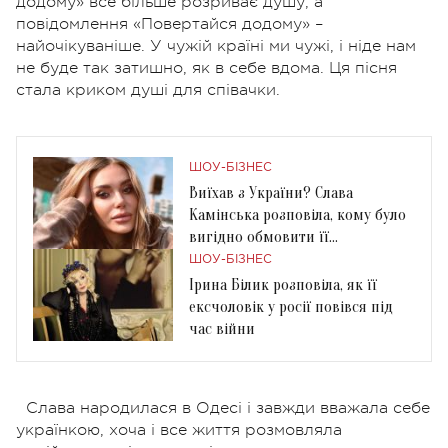
додому» все більше розриває душу, а
повідомлення «Повертайся додому» –
найочікуваніше. У чужій країні ми чужі, і ніде нам
не буде так затишно, як в себе вдома. Ця пісня
стала криком душі для співачки.
ШОУ-БІЗНЕС
Виїхав з України? Слава
Камінська розповіла, кому було
вигідно обмовити її
колишнього чоловіка
ШОУ-БІЗНЕС
Ірина Білик розповіла, як її
ексчоловік у росії повівся під
час війни
Слава народилася в Одесі і завжди вважала себе
українкою, хоча і все життя розмовляла