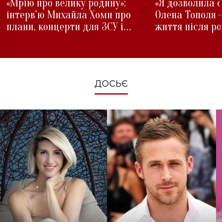
«Мрію про велику родину»:
«Я дозволила с
інтерв'ю Михайла Хоми про
Олена Тополя 
плани, концерти для ЗСУ і
життя після р
зміни під час війни
ДОСЬЄ