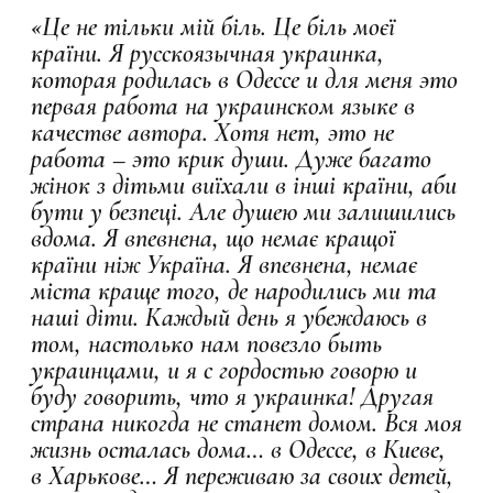
«Це не тільки мій біль. Це біль моєї
країни. Я русскоязычная украинка,
которая родилась в Одессе и для меня это
первая работа на украинском языке в
качестве автора. Хотя нет, это не
работа – это крик души. Дуже багато
жінок з дітьми виїхали в інші країни, аби
бути у безпеці. Але душею ми залишились
вдома. Я впевнена, що немає кращої
країни ніж Україна. Я впевнена, немає
міста краще того, де народились ми та
наші діти. Каждый день я убеждаюсь в
том, настолько нам повезло быть
украинцами, и я с гордостью говорю и
буду говорить, что я украинка! Другая
страна никогда не станет домом. Вся моя
жизнь осталась дома… в Одессе, в Киеве,
в Харькове… Я переживаю за своих детей,