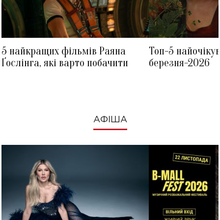
5 найкращих фільмів Раяна
Топ-5 найочіку
Ґослінга, які варто побачити
березня-2026
АФІША