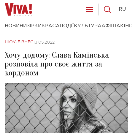
RU
НОВИНИ
ЗІРКИ
КРАСА
ПОДІЇ
КУЛЬТУРА
АФІША
КІНО
13.05.2022
ШОУ-БІЗНЕС
Хочу додому: Слава Камінська
розповіла про своє життя за
кордоном