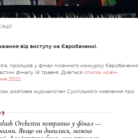
ЕЛЬДТ
аження від виступу на Євробаченні.
stra, пройшов у фінал пісенного конкурсу Євробачення
астині фіналу 14 травня. Дивіться
список країн-
ння 2022
.
Псюк розповів журналістам Суспільного мовлення про
alush Orchestra потрапив у фінал —
ловами. Якщо ви дивилися, можна