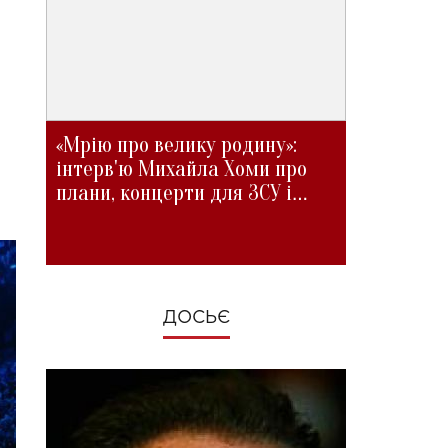
«Мрію про велику родину»:
інтерв'ю Михайла Хоми про
плани, концерти для ЗСУ і
зміни під час війни
ДОСЬЄ