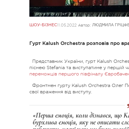
11.05.2022
Автор:
ШОУ-БІЗНЕС
ЛЮДМИЛА ГРІЦФ
Гурт Kalush Orchestra розповів про вр
Представник України, гурт Kalush Orche
піснею Stefania та виступатиме у першій ч
переможців першого півфіналу Євробаче
Фронтмен гурту Kalush Orchestra Олег 
свої враження від виступу.
«Перша емоція, коли дізнався, що K
бурхлива емоція, яку не описати с