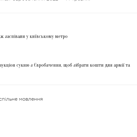
Едж заспівали у київському метро
аукціон сукню з Євробачення, щоб зібрати кошти для армії та
пільне мовлення