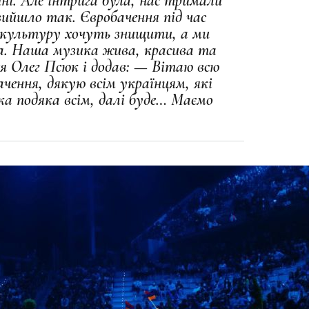
ні. Але інтрига була, нас тримали
вийшло так. Євробачення під час
 культуру хочуть знищити, а ми
а. Наша музика жива, красива та
ся Олег Псюк і додав: — Вітаю всю
ачення, дякую всім українцям, які
ика подяка всім, далі буде… Маємо