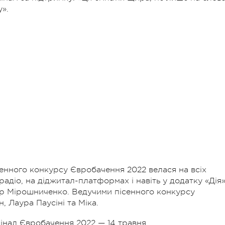
у».
енного конкурсу Євробачення 2022 велася на всіх
адіо, на діджитал-платформах і навіть у додатку «Дія»
ур Мірошниченко. Ведучими пісенного конкурсу
 Лаура Паусіні та Міка.
фінал Євробачення 2022 — 14 травня.