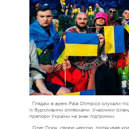
Глядачі в арені Pala Olimpico слухали пі
їх бурхливими оплесками. Учасники Ісланді
прапори України на знак підтримки.
Олег Псюк, своєю чергою, подякував краї