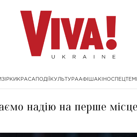
И
ЗІРКИ
КРАСА
ПОДІЇ
КУЛЬТУРА
АФІША
КІНО
СПЕЦТЕМ
Маємо надію на перше місц