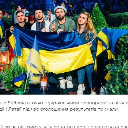
сню Stefania стоячи з українськими прапорами та вітал
ї і Латвії під час оголошення результатів тримали
нам за підтримку: «Ця емпатія щира, не лише на слова