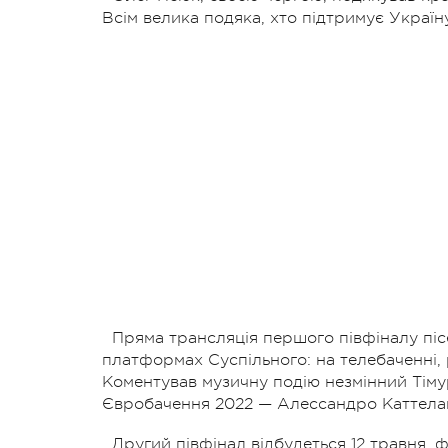
Всім велика подяка, хто підтримує Україн
Пряма трансляція першого півфіналу піс
платформах Суспільного: на телебаченні, р
Коментував музичну подію незмінний Тім
Євробачення 2022 — Алессандро Каттелан,
Другий півфінал відбудеться 12 травня, 