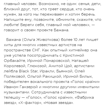
главный человек. Возможно, не один: семья, дети,
близкий друг, тот, кто греет сердце, кто очень
нужен, за кого мы переживаем и хотим беречь.
Напишите ему, позвоните, обнимите, скажите, что
любите! Береги себя, главный мой человек», —
говорит о своем проекте Бажана.
Бажана (Ольга Животкова) более 10 лет пишет
хиты для многих известных артистов на
пространстве СНГ.
Как опытный хитмейкер она
уже успела посотрудничать с Кристиной
Орбакайте, Ириной Понаровской, Наташей
Королевой, Глюкозой, Анитой Цой, артистами
лейбла Black Star, Иракли, Бьянкой, Олей
Поляковой, Ольгой Ракицкой, Ириной Билык,
победителем вокального проекта «Голос країни»
Иваном Ганзерой и многими другими именитыми
музыкантами. Сотрудничала с известными
телешоу — «Голос», «Голос країни», «Фабрика
звезд», «Х-фактор», «Новая звезда».