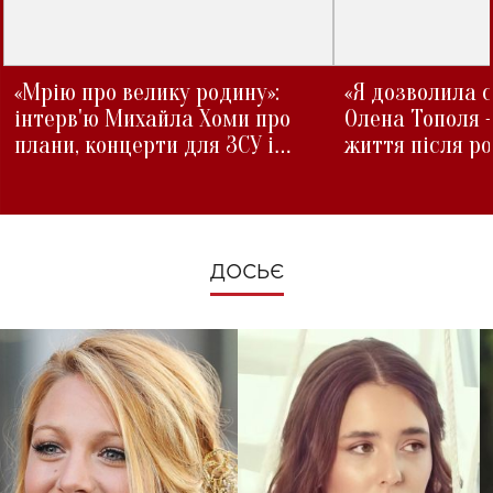
«Мрію про велику родину»:
«Я дозволила с
інтерв'ю Михайла Хоми про
Олена Тополя 
плани, концерти для ЗСУ і
життя після р
зміни під час війни
ДОСЬЄ