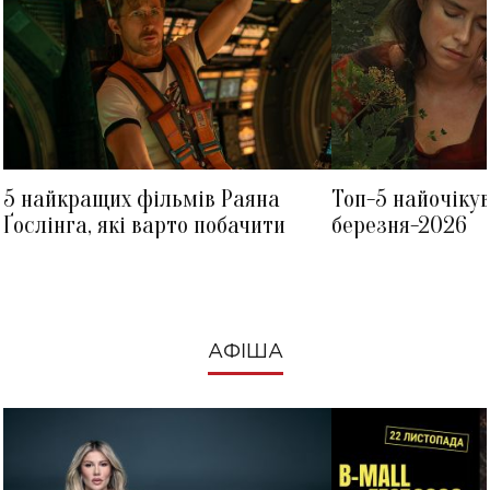
5 найкращих фільмів Раяна
Топ-5 найочіку
Ґослінга, які варто побачити
березня-2026
АФІША