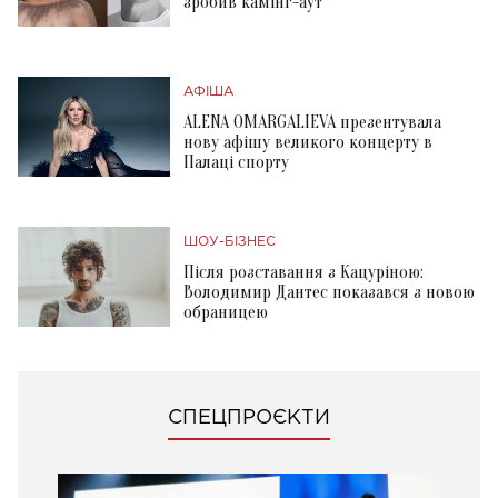
зробив камінг-аут
АФІША
ALENA OMARGALIEVA презентувала
нову афішу великого концерту в
Палаці спорту
ШОУ-БІЗНЕС
Після розставання з Кацуріною:
Володимир Дантес показався з новою
обраницею
СПЕЦПРОЄКТИ