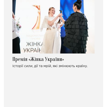
Премія «Жінка України»
Історії сили, дії та мрій, які змінюють країну.