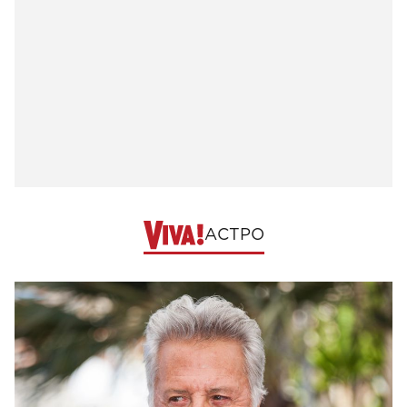
АСТРО