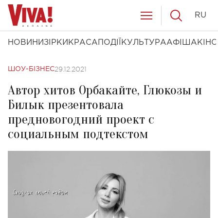
RU
НОВИНИ
ЗІРКИ
КРАСА
ПОДІЇ
КУЛЬТУРА
АФІША
КІНО
29.12.2021
ШОУ-БІЗНЕС
Автор хитов Орбакайте, Глюкозы и
Билык презентовала
предновогодний проект с
социальным подтекстом