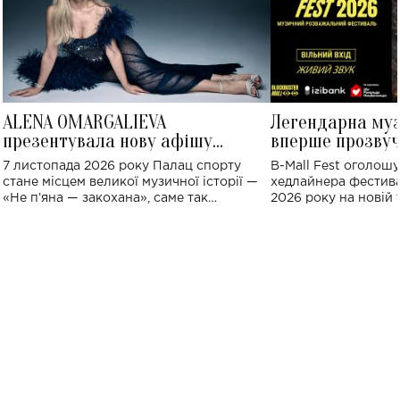
ALENA OMARGALIEVA
Легендарна му
презентувала нову афішу
вперше прозвуч
великого концерту в Палаці
Україні: де від
7 листопада 2026 року Палац спорту
B-Mall Fest оголош
спорту
стане місцем великої музичної історії —
хедлайнера фестива
«Не пʼяна — закохана», саме так
2026 року на новій т
символічно названо майбутній концерт
stage відбудеться у
ALENA OMARGALIEVA.
ENIGMA VOICES' OR