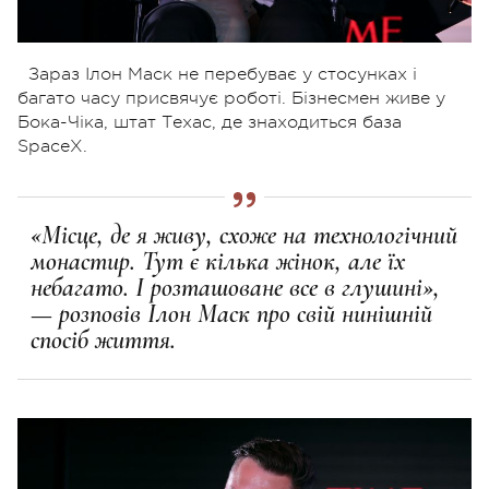
Зараз Ілон Маск не перебуває у стосунках і
багато часу присвячує роботі. Бізнесмен живе у
Бока-Чіка, штат Техас, де знаходиться база
SpaceX.
«Місце, де я живу, схоже на технологічний
монастир. Тут є кілька жінок, але їх
небагато. І розташоване все в глушині»,
— розповів Ілон Маск про свій нинішній
спосіб життя.