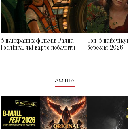
5 найкращих фільмів Раяна
Топ-5 найочіку
Ґослінга, які варто побачити
березня-2026
АФІША