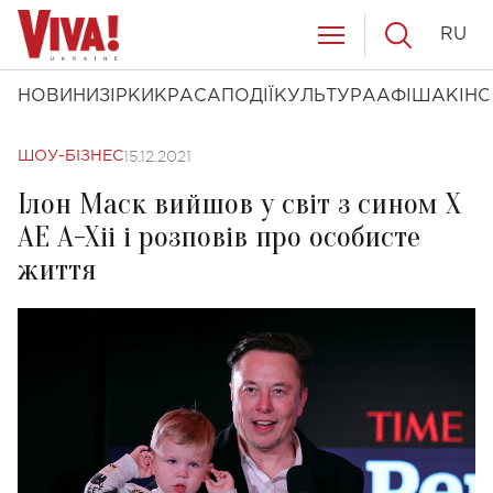
RU
НОВИНИ
ЗІРКИ
КРАСА
ПОДІЇ
КУЛЬТУРА
АФІША
КІНО
15.12.2021
ШОУ-БІЗНЕС
Ілон Маск вийшов у світ з сином X
AE A-Xii і розповів про особисте
життя