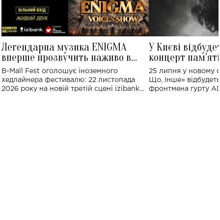
Легендарна музика ENIGMA
У Києві відбуде
вперше прозвучить наживо в
концерт пам'ят
Україні: де відбудеться концерт
Клименка: понад
B-Mall Fest оголошує іноземного
25 липня у новому o
виконають пісн
хедлайнера фестивалю: 22 листопада
Що, Інше» відбудеть
2026 року на новій третій сцені izibank
фронтмена гурту A
stage відбудеться українська прем'єра
Клименка. Це буде 
ENIGMA VOICES' ORIGINAL LIVE SHOW.
вечір, присвячений 
творчість стала си
справжньої любові д