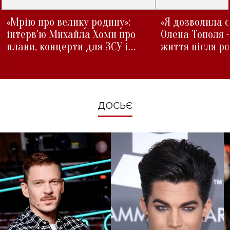
«Мрію про велику родину»:
«Я дозволила с
інтерв'ю Михайла Хоми про
Олена Тополя 
плани, концерти для ЗСУ і
життя після р
зміни під час війни
ДОСЬЄ