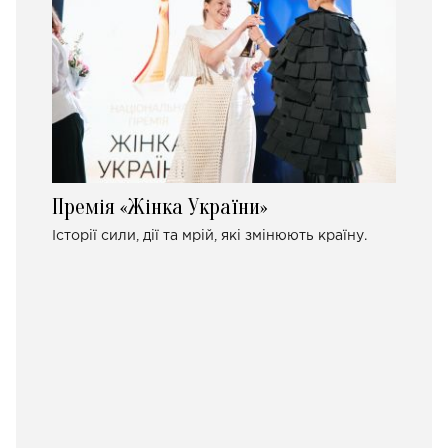
Премія «Жінка України»
Історії сили, дії та мрій, які змінюють країну.