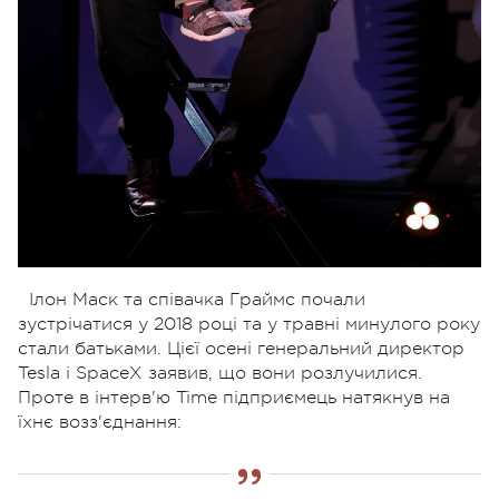
Ілон Маск та співачка Граймс почали
зустрічатися у 2018 році та у травні минулого року
стали батьками. Цієї осені генеральний директор
Tesla і SpaceX заявив, що вони розлучилися.
Проте в інтерв'ю Time підприємець натякнув на
їхнє возз'єднання: