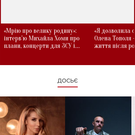
«Мрію про велику родину»:
«Я дозволила с
інтерв'ю Михайла Хоми про
Олена Тополя 
плани, концерти для ЗСУ і
життя після р
зміни під час війни
ДОСЬЄ