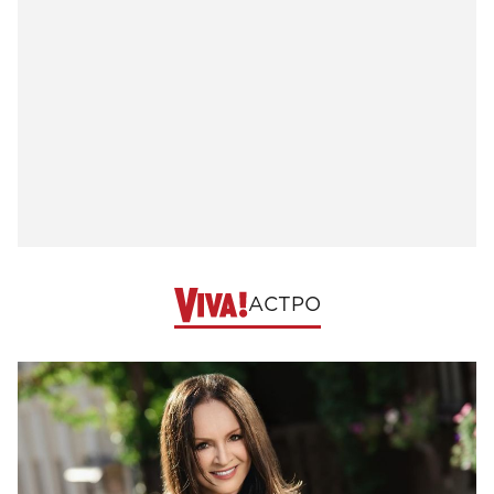
АСТРО