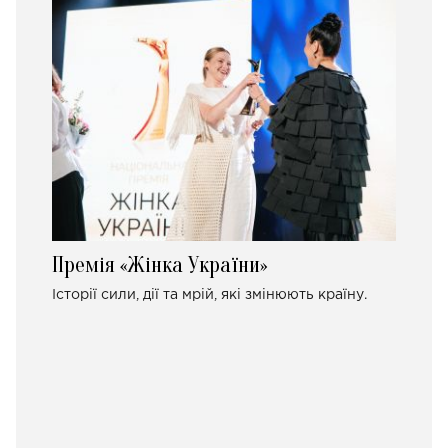
Премія «Жінка України»
Історії сили, дії та мрій, які змінюють країну.