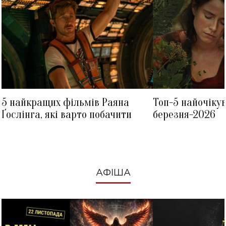
5 найкращих фільмів Раяна
Топ-5 найочіку
Ґослінга, які варто побачити
березня-2026
АФІША