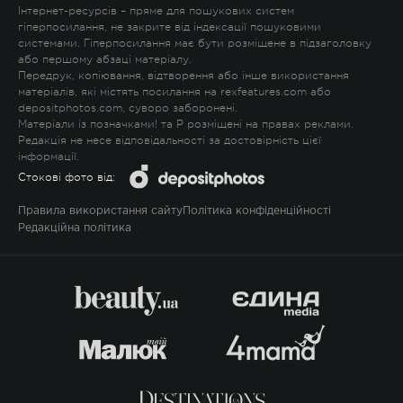
Інтернет-ресурсів – пряме для пошукових систем
гіперпосилання, не закрите від індексації пошуковими
системами. Гіперпосилання має бути розміщене в підзаголовку
або першому абзаці матеріалу.
Передрук, копіювання, відтворення або інше використання
матеріалів, які містять посилання на rexfeatures.com або
depositphotos.com, суворо заборонені.
Матеріали із позначками
!
та
P
розміщені на правах реклами.
Редакція не несе відповідальності за достовірність цієї
інформації.
Стокові фото від:
Правила використання сайту
Політика конфіденційності
Редакційна політика