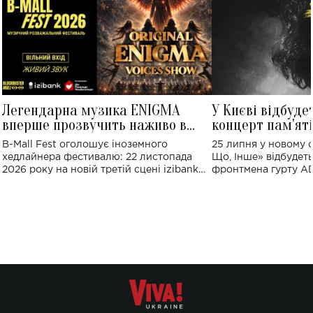
Легендарна музика ENIGMA
У Києві відбуде
вперше прозвучить наживо в
концерт пам'ят
Україні: де відбудеться концерт
Клименка: понад
B-Mall Fest оголошує іноземного
25 липня у новому o
виконають пісн
хедлайнера фестивалю: 22 листопада
Що, Інше» відбудеть
2026 року на новій третій сцені izibank
фронтмена гурту A
stage відбудеться українська прем'єра
Клименка. Це буде 
ENIGMA VOICES' ORIGINAL LIVE SHOW.
вечір, присвячений 
творчість стала си
справжньої любові д