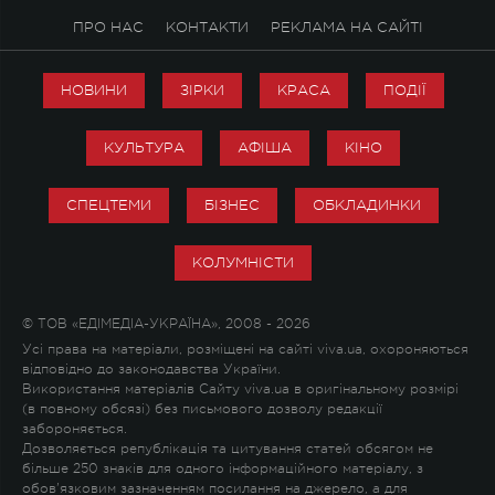
ПРО НАС
КОНТАКТИ
РЕКЛАМА НА САЙТІ
НОВИНИ
ЗІРКИ
КРАСА
ПОДІЇ
КУЛЬТУРА
АФІША
КІНО
СПЕЦТЕМИ
БІЗНЕС
ОБКЛАДИНКИ
КОЛУМНІСТИ
© ТОВ «ЕДІМЕДІА-УКРАЇНА», 2008 - 2026
Усі права на матеріали, розміщені на сайті viva.ua, охороняються
відповідно до законодавства України.
Використання матеріалів Сайту viva.ua в оригінальному розмірі
(в повному обсязі) без письмового дозволу редакції
забороняється.
Дозволяється републікація та цитування статей обсягом не
більше 250 знаків для одного інформаційного матеріалу, з
обов'язковим зазначенням посилання на джерело, а для