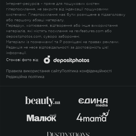
Інтернет-ресурсів – пряме для пошукових систем
гіперпосилання, не закрите від індексації пошуковими
системами. Гіперпосилання має бути розміщене в підзаголовку
або першому абзаці матеріалу.
Передрук, копіювання, відтворення або інше використання
матеріалів, які містять посилання на rexfeatures.com або
depositphotos.com, суворо заборонені.
Матеріали із позначками
!
та
P
розміщені на правах реклами.
Редакція не несе відповідальності за достовірність цієї
інформації.
Стокові фото від:
Правила використання сайту
Політика конфіденційності
Редакційна політика