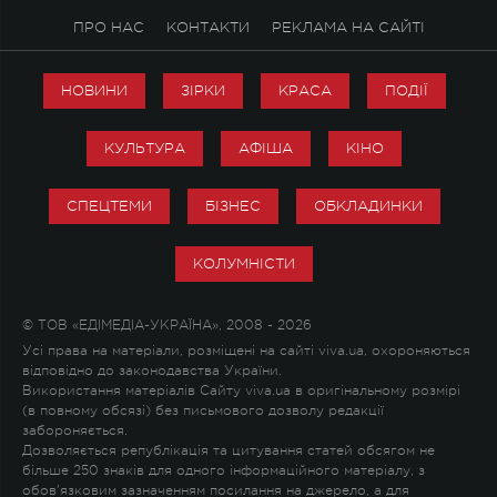
ПРО НАС
КОНТАКТИ
РЕКЛАМА НА САЙТІ
НОВИНИ
ЗІРКИ
КРАСА
ПОДІЇ
КУЛЬТУРА
АФІША
КІНО
СПЕЦТЕМИ
БІЗНЕС
ОБКЛАДИНКИ
КОЛУМНІСТИ
© ТОВ «ЕДІМЕДІА-УКРАЇНА», 2008 - 2026
Усі права на матеріали, розміщені на сайті viva.ua, охороняються
відповідно до законодавства України.
Використання матеріалів Сайту viva.ua в оригінальному розмірі
(в повному обсязі) без письмового дозволу редакції
забороняється.
Дозволяється републікація та цитування статей обсягом не
більше 250 знаків для одного інформаційного матеріалу, з
обов'язковим зазначенням посилання на джерело, а для