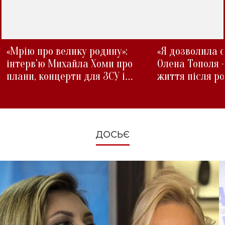
«Мрію про велику родину»:
«Я дозволила с
інтерв'ю Михайла Хоми про
Олена Тополя 
плани, концерти для ЗСУ і
життя після р
зміни під час війни
ДОСЬЄ