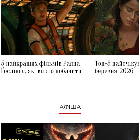
5 найкращих фільмів Раяна
Топ-5 найочіку
Ґослінга, які варто побачити
березня-2026
АФІША