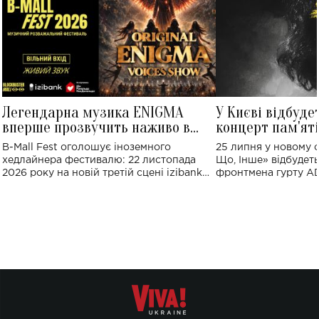
Легендарна музика ENIGMA
У Києві відбуде
вперше прозвучить наживо в
концерт пам'ят
Україні: де відбудеться концерт
Клименка: понад
B-Mall Fest оголошує іноземного
25 липня у новому o
виконають пісн
хедлайнера фестивалю: 22 листопада
Що, Інше» відбудеть
2026 року на новій третій сцені izibank
фронтмена гурту A
stage відбудеться українська прем'єра
Клименка. Це буде 
ENIGMA VOICES' ORIGINAL LIVE SHOW.
вечір, присвячений 
творчість стала си
справжньої любові д