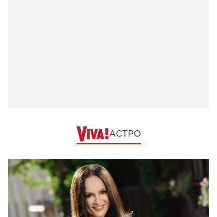
АСТРО