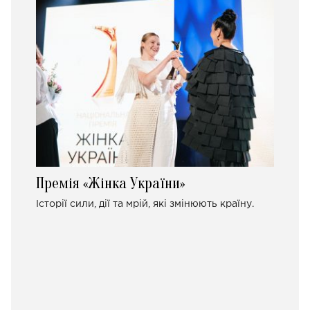
Премія «Жінка України»
Історії сили, дії та мрій, які змінюють країну.