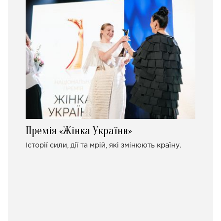
Премія «Жінка України»
Історії сили, дії та мрій, які змінюють країну.