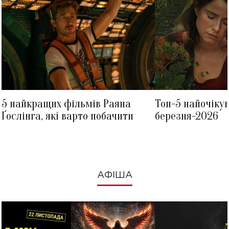
5 найкращих фільмів Раяна
Топ-5 найочіку
Ґослінга, які варто побачити
березня-2026
АФІША