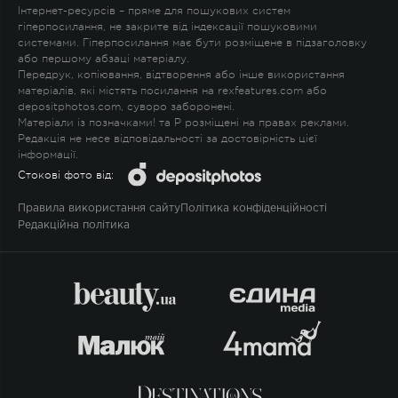
Інтернет-ресурсів – пряме для пошукових систем
гіперпосилання, не закрите від індексації пошуковими
системами. Гіперпосилання має бути розміщене в підзаголовку
або першому абзаці матеріалу.
Передрук, копіювання, відтворення або інше використання
матеріалів, які містять посилання на rexfeatures.com або
depositphotos.com, суворо заборонені.
Матеріали із позначками
!
та
P
розміщені на правах реклами.
Редакція не несе відповідальності за достовірність цієї
інформації.
Стокові фото від:
Правила використання сайту
Політика конфіденційності
Редакційна політика