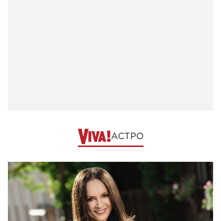
АСТРО