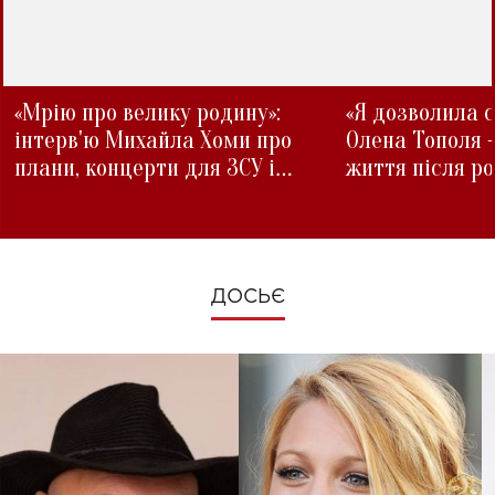
«Мрію про велику родину»:
«Я дозволила с
інтерв'ю Михайла Хоми про
Олена Тополя 
плани, концерти для ЗСУ і
життя після р
зміни під час війни
ДОСЬЄ