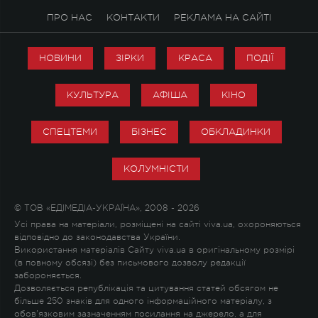
ПРО НАС
КОНТАКТИ
РЕКЛАМА НА САЙТІ
НОВИНИ
ЗІРКИ
КРАСА
ПОДІЇ
КУЛЬТУРА
АФІША
КІНО
СПЕЦТЕМИ
БІЗНЕС
ОБКЛАДИНКИ
КОЛУМНІСТИ
© ТОВ «ЕДІМЕДІА-УКРАЇНА», 2008 - 2026
Усі права на матеріали, розміщені на сайті viva.ua, охороняються
відповідно до законодавства України.
Використання матеріалів Сайту viva.ua в оригінальному розмірі
(в повному обсязі) без письмового дозволу редакції
забороняється.
Дозволяється републікація та цитування статей обсягом не
більше 250 знаків для одного інформаційного матеріалу, з
обов'язковим зазначенням посилання на джерело, а для