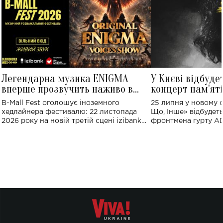
Легендарна музика ENIGMA
У Києві відбуде
вперше прозвучить наживо в
концерт пам'ят
Україні: де відбудеться концерт
Клименка: понад
B-Mall Fest оголошує іноземного
25 липня у новому o
виконають пісн
хедлайнера фестивалю: 22 листопада
Що, Інше» відбудеть
2026 року на новій третій сцені izibank
фронтмена гурту A
stage відбудеться українська прем'єра
Клименка. Це буде 
ENIGMA VOICES' ORIGINAL LIVE SHOW.
вечір, присвячений 
творчість стала си
справжньої любові д