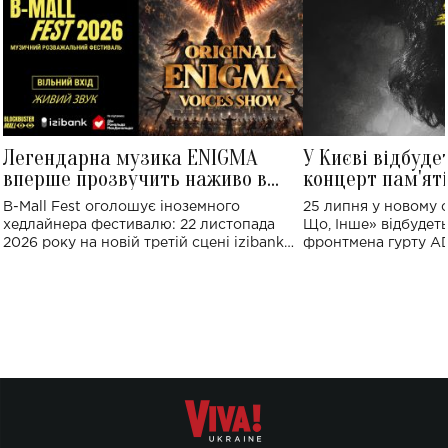
Легендарна музика ENIGMA
У Києві відбуде
вперше прозвучить наживо в
концерт пам'ят
Україні: де відбудеться концерт
Клименка: понад
B-Mall Fest оголошує іноземного
25 липня у новому o
виконають пісн
хедлайнера фестивалю: 22 листопада
Що, Інше» відбудеть
2026 року на новій третій сцені izibank
фронтмена гурту A
stage відбудеться українська прем'єра
Клименка. Це буде 
ENIGMA VOICES' ORIGINAL LIVE SHOW.
вечір, присвячений 
творчість стала си
справжньої любові д