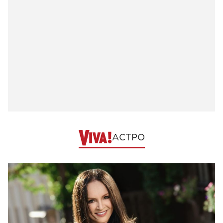
АСТРО