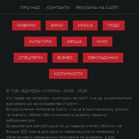
ПРО НАС
КОНТАКТИ
РЕКЛАМА НА САЙТІ
НОВИНИ
ЗІРКИ
КРАСА
ПОДІЇ
КУЛЬТУРА
АФІША
КІНО
СПЕЦТЕМИ
БІЗНЕС
ОБКЛАДИНКИ
КОЛУМНІСТИ
© ТОВ «ЕДІМЕДІА-УКРАЇНА», 2008 - 2026
Усі права на матеріали, розміщені на сайті viva.ua, охороняються
відповідно до законодавства України.
Використання матеріалів Сайту viva.ua в оригінальному розмірі
(в повному обсязі) без письмового дозволу редакції
забороняється.
Дозволяється републікація та цитування статей обсягом не
більше 250 знаків для одного інформаційного матеріалу, з
обов'язковим зазначенням посилання на джерело, а для