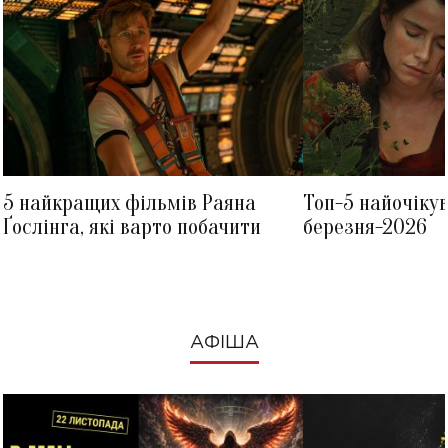
5 найкращих фільмів Раяна
Топ-5 найочіку
Ґослінга, які варто побачити
березня-2026
АФІША