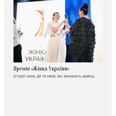
Премія «Жінка України»
Історії сили, дії та мрій, які змінюють країну.