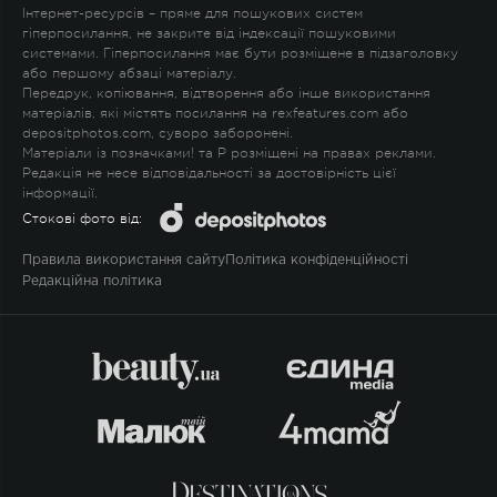
Інтернет-ресурсів – пряме для пошукових систем
гіперпосилання, не закрите від індексації пошуковими
системами. Гіперпосилання має бути розміщене в підзаголовку
або першому абзаці матеріалу.
Передрук, копіювання, відтворення або інше використання
матеріалів, які містять посилання на rexfeatures.com або
depositphotos.com, суворо заборонені.
Матеріали із позначками
!
та
P
розміщені на правах реклами.
Редакція не несе відповідальності за достовірність цієї
інформації.
Стокові фото від:
Правила використання сайту
Політика конфіденційності
Редакційна політика