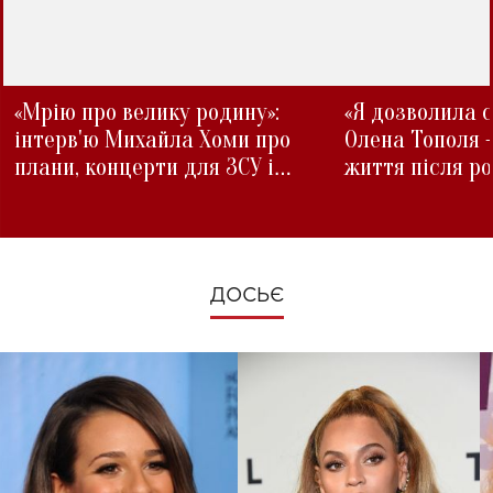
«Мрію про велику родину»:
«Я дозволила с
інтерв'ю Михайла Хоми про
Олена Тополя 
плани, концерти для ЗСУ і
життя після р
зміни під час війни
ДОСЬЄ