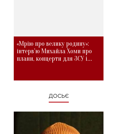
«Мрію про велику родину»:
інтерв'ю Михайла Хоми про
плани, концерти для ЗСУ і
зміни під час війни
ДОСЬЄ