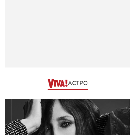
АСТРО