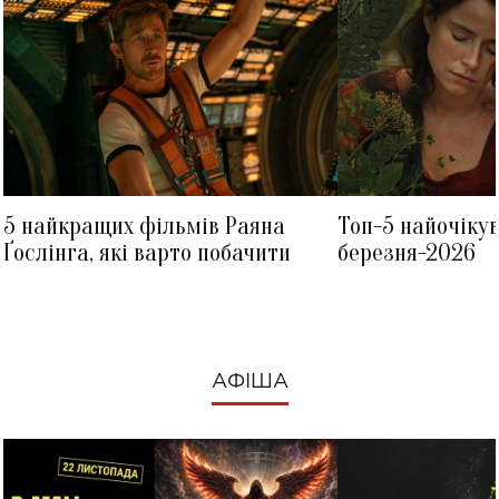
5 найкращих фільмів Раяна
Топ-5 найочіку
Ґослінга, які варто побачити
березня-2026
АФІША