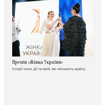
Премія «Жінка України»
Історії сили, дії та мрій, які змінюють країну.