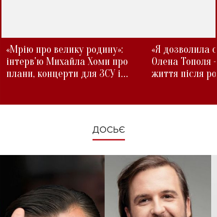
«Мрію про велику родину»:
«Я дозволила с
інтерв'ю Михайла Хоми про
Олена Тополя 
плани, концерти для ЗСУ і
життя після р
зміни під час війни
ДОСЬЄ