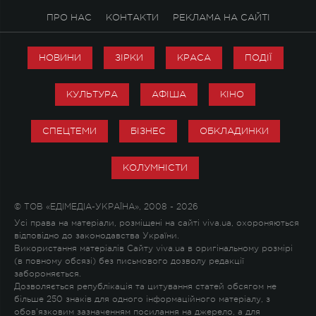
ПРО НАС
КОНТАКТИ
РЕКЛАМА НА САЙТІ
НОВИНИ
ЗІРКИ
КРАСА
ПОДІЇ
КУЛЬТУРА
АФІША
КІНО
СПЕЦТЕМИ
БІЗНЕС
ОБКЛАДИНКИ
КОЛУМНІСТИ
© ТОВ «ЕДІМЕДІА-УКРАЇНА», 2008 - 2026
Усі права на матеріали, розміщені на сайті viva.ua, охороняються
відповідно до законодавства України.
Використання матеріалів Сайту viva.ua в оригінальному розмірі
(в повному обсязі) без письмового дозволу редакції
забороняється.
Дозволяється републікація та цитування статей обсягом не
більше 250 знаків для одного інформаційного матеріалу, з
обов'язковим зазначенням посилання на джерело, а для