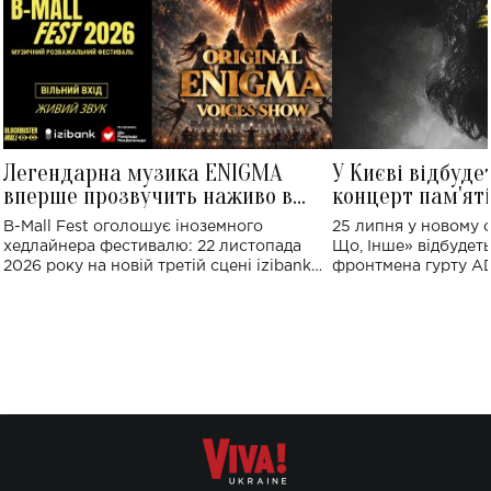
Легендарна музика ENIGMA
У Києві відбуде
вперше прозвучить наживо в
концерт пам'ят
Україні: де відбудеться концерт
Клименка: понад
B-Mall Fest оголошує іноземного
25 липня у новому o
виконають пісн
хедлайнера фестивалю: 22 листопада
Що, Інше» відбудеть
2026 року на новій третій сцені izibank
фронтмена гурту A
stage відбудеться українська прем'єра
Клименка. Це буде 
ENIGMA VOICES' ORIGINAL LIVE SHOW.
вечір, присвячений 
творчість стала си
справжньої любові д