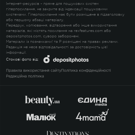
Інтернет-ресурсів – пряме для пошукових систем
гіперпосилання, не закрите від індексації пошуковими
системами. Гіперпосилання має бути розміщене в підзаголовку
або першому абзаці матеріалу.
Передрук, копіювання, відтворення або інше використання
матеріалів, які містять посилання на rexfeatures.com або
depositphotos.com, суворо заборонені.
Матеріали із позначками
!
та
P
розміщені на правах реклами.
Редакція не несе відповідальності за достовірність цієї
інформації.
Стокові фото від:
Правила використання сайту
Політика конфіденційності
Редакційна політика