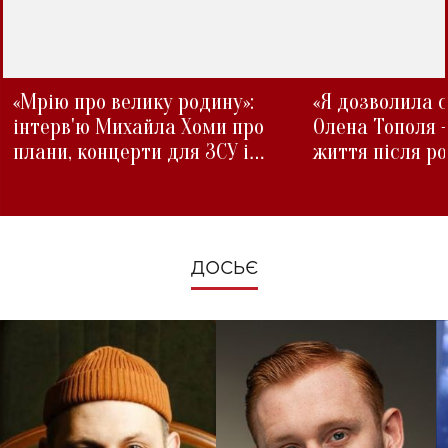
«Мрію про велику родину»:
«Я дозволила с
інтерв'ю Михайла Хоми про
Олена Тополя 
плани, концерти для ЗСУ і
життя після р
зміни під час війни
ДОСЬЄ