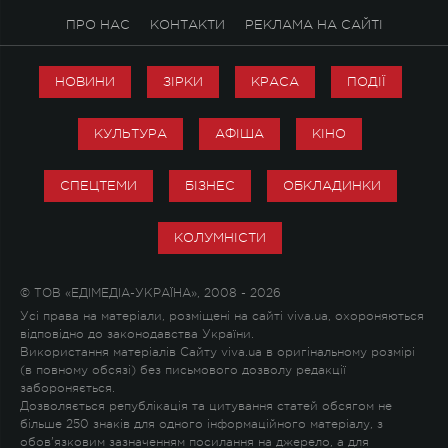
ПРО НАС
КОНТАКТИ
РЕКЛАМА НА САЙТІ
НОВИНИ
ЗІРКИ
КРАСА
ПОДІЇ
КУЛЬТУРА
АФІША
КІНО
СПЕЦТЕМИ
БІЗНЕС
ОБКЛАДИНКИ
КОЛУМНІСТИ
© ТОВ «ЕДІМЕДІА-УКРАЇНА», 2008 - 2026
Усі права на матеріали, розміщені на сайті viva.ua, охороняються
відповідно до законодавства України.
Використання матеріалів Сайту viva.ua в оригінальному розмірі
(в повному обсязі) без письмового дозволу редакції
забороняється.
Дозволяється републікація та цитування статей обсягом не
більше 250 знаків для одного інформаційного матеріалу, з
обов'язковим зазначенням посилання на джерело, а для