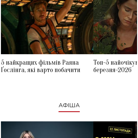
5 найкращих фільмів Раяна
Топ-5 найочіку
Ґослінга, які варто побачити
березня-2026
АФІША