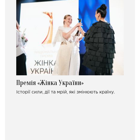
Премія «Жінка України»
Історії сили, дії та мрій, які змінюють країну.