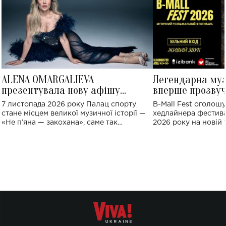
ALENA OMARGALIEVA
Легендарна му
презентувала нову афішу
вперше прозвуч
великого концерту в Палаці
Україні: де від
7 листопада 2026 року Палац спорту
B-Mall Fest оголош
спорту
стане місцем великої музичної історії —
хедлайнера фестива
«Не пʼяна — закохана», саме так
2026 року на новій т
символічно названо майбутній концерт
stage відбудеться у
ALENA OMARGALIEVA.
ENIGMA VOICES' OR