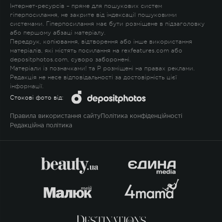
Інтернет-ресурсів – пряме для пошукових систем
гіперпосилання, не закрите від індексації пошуковими
системами. Гіперпосилання має бути розміщене в підзаголовку
або першому абзаці матеріалу.
Передрук, копіювання, відтворення або інше використання
матеріалів, які містять посилання на rexfeatures.com або
depositphotos.com, суворо заборонені.
Матеріали із позначками
!
та
P
розміщені на правах реклами.
Редакція не несе відповідальності за достовірність цієї
інформації.
Стокові фото від:
Правила використання сайту
Політика конфіденційності
Редакційна політика