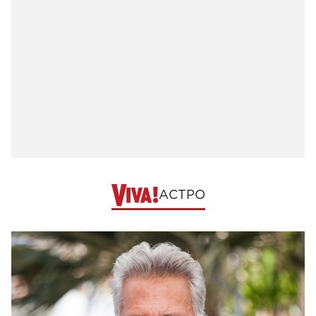
АСТРО