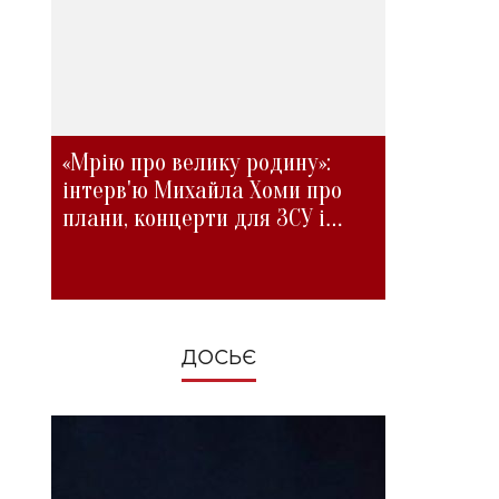
«Мрію про велику родину»:
інтерв'ю Михайла Хоми про
плани, концерти для ЗСУ і
зміни під час війни
ДОСЬЄ