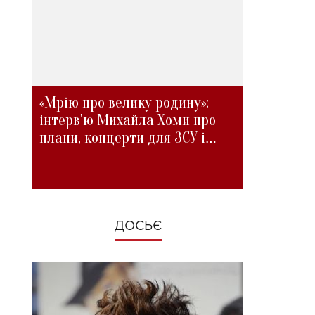
«Мрію про велику родину»:
інтерв'ю Михайла Хоми про
плани, концерти для ЗСУ і
зміни під час війни
ДОСЬЄ