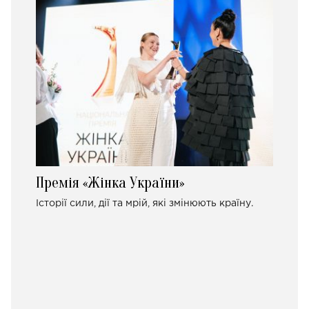
Премія «Жінка України»
Історії сили, дії та мрій, які змінюють країну.