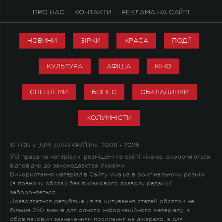
ПРО НАС
КОНТАКТИ
РЕКЛАМА НА САЙТІ
НОВИНИ
ЗІРКИ
КРАСА
ПОДІЇ
КУЛЬТУРА
АФІША
КІНО
СПЕЦТЕМИ
БІЗНЕС
ОБКЛАДИНКИ
КОЛУМНІСТИ
© ТОВ «ЕДІМЕДІА-УКРАЇНА», 2008 - 2026
Усі права на матеріали, розміщені на сайті viva.ua, охороняються
відповідно до законодавства України.
Використання матеріалів Сайту viva.ua в оригінальному розмірі
(в повному обсязі) без письмового дозволу редакції
забороняється.
Дозволяється републікація та цитування статей обсягом не
більше 250 знаків для одного інформаційного матеріалу, з
обов'язковим зазначенням посилання на джерело, а для