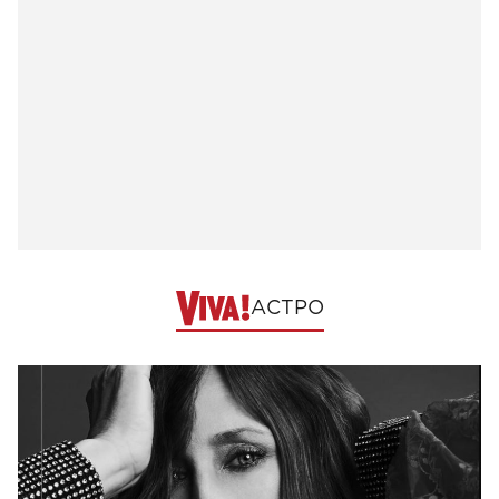
АСТРО