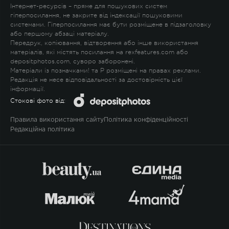
Інтернет-ресурсів – пряме для пошукових систем
гіперпосилання, не закрите від індексації пошуковими
системами. Гіперпосилання має бути розміщене в підзаголовку
або першому абзаці матеріалу.
Передрук, копіювання, відтворення або інше використання
матеріалів, які містять посилання на rexfeatures.com або
depositphotos.com, суворо заборонені.
Матеріали із позначками
!
та
P
розміщені на правах реклами.
Редакція не несе відповідальності за достовірність цієї
інформації.
Стокові фото від:
Правила використання сайту
Політика конфіденційності
Редакційна політика