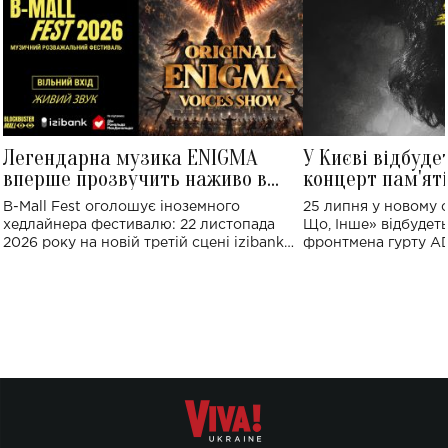
Легендарна музика ENIGMA
У Києві відбуде
вперше прозвучить наживо в
концерт пам'ят
Україні: де відбудеться концерт
Клименка: понад
B-Mall Fest оголошує іноземного
25 липня у новому o
виконають пісн
хедлайнера фестивалю: 22 листопада
Що, Інше» відбудеть
2026 року на новій третій сцені izibank
фронтмена гурту A
stage відбудеться українська прем'єра
Клименка. Це буде 
ENIGMA VOICES' ORIGINAL LIVE SHOW.
вечір, присвячений 
творчість стала си
справжньої любові д