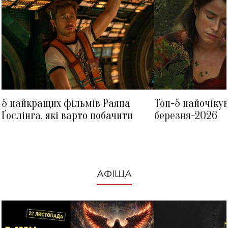
5 найкращих фільмів Раяна
Топ-5 найочіку
Ґослінга, які варто побачити
березня-2026
АФІША