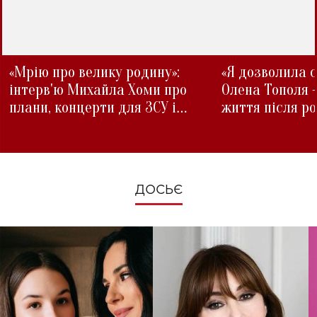
«Мрію про велику родину»:
«Я дозволила с
інтерв'ю Михайла Хоми про
Олена Тополя 
плани, концерти для ЗСУ і
життя після р
зміни під час війни
ДОСЬЄ