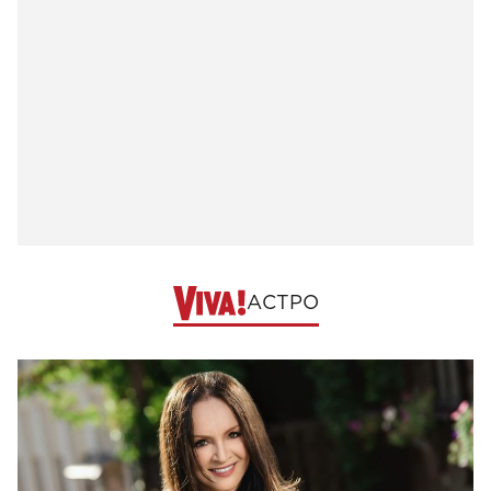
АСТРО