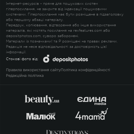
Інтернет-ресурсів – пряме для пошукових систем
гіперпосилання, не закрите від індексації пошуковими
системами. Гіперпосилання має бути розміщене в підзаголовку
або першому абзаці матеріалу.
Передрук, копіювання, відтворення або інше використання
матеріалів, які містять посилання на rexfeatures.com або
depositphotos.com, суворо заборонені.
Матеріали із позначками
!
та
P
розміщені на правах реклами.
Редакція не несе відповідальності за достовірність цієї
інформації.
Стокові фото від:
Правила використання сайту
Політика конфіденційності
Редакційна політика