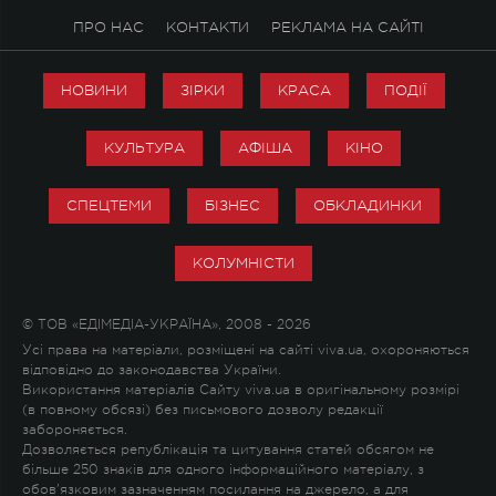
ПРО НАС
КОНТАКТИ
РЕКЛАМА НА САЙТІ
НОВИНИ
ЗІРКИ
КРАСА
ПОДІЇ
КУЛЬТУРА
АФІША
КІНО
СПЕЦТЕМИ
БІЗНЕС
ОБКЛАДИНКИ
КОЛУМНІСТИ
© ТОВ «ЕДІМЕДІА-УКРАЇНА», 2008 - 2026
Усі права на матеріали, розміщені на сайті viva.ua, охороняються
відповідно до законодавства України.
Використання матеріалів Сайту viva.ua в оригінальному розмірі
(в повному обсязі) без письмового дозволу редакції
забороняється.
Дозволяється републікація та цитування статей обсягом не
більше 250 знаків для одного інформаційного матеріалу, з
обов'язковим зазначенням посилання на джерело, а для