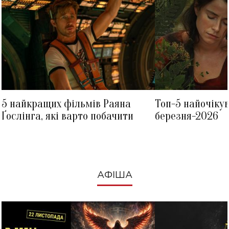
5 найкращих фільмів Раяна
Топ-5 найочіку
Ґослінга, які варто побачити
березня-2026
АФІША