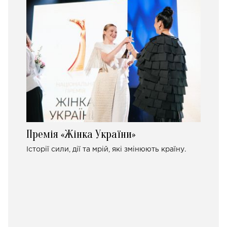
Премія «Жінка України»
Історії сили, дії та мрій, які змінюють країну.