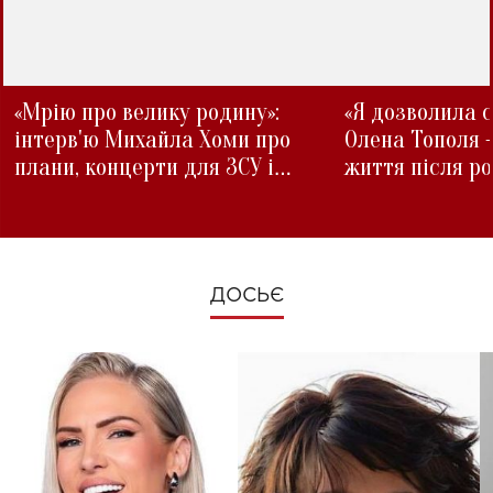
«Мрію про велику родину»:
«Я дозволила с
інтерв'ю Михайла Хоми про
Олена Тополя 
плани, концерти для ЗСУ і
життя після р
зміни під час війни
ДОСЬЄ