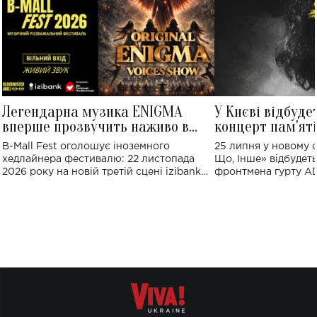
Легендарна музика ENIGMA
У Києві відбуде
вперше прозвучить наживо в
концерт пам'ят
Україні: де відбудеться концерт
Клименка: понад
B-Mall Fest оголошує іноземного
25 липня у новому o
виконають пісн
хедлайнера фестивалю: 22 листопада
Що, Інше» відбудеть
2026 року на новій третій сцені izibank
фронтмена гурту A
stage відбудеться українська прем'єра
Клименка. Це буде 
ENIGMA VOICES' ORIGINAL LIVE SHOW.
вечір, присвячений 
творчість стала си
справжньої любові д