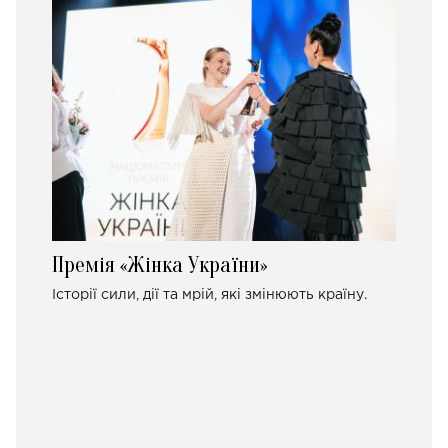
Премія «Жінка України»
Історії сили, дії та мрій, які змінюють країну.