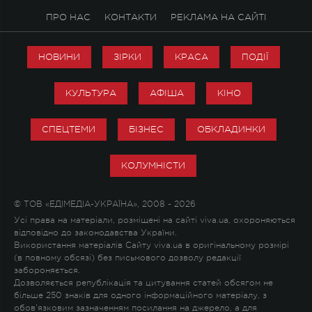
ПРО НАС
КОНТАКТИ
РЕКЛАМА НА САЙТІ
НОВИНИ
ЗІРКИ
КРАСА
ПОДІЇ
КУЛЬТУРА
АФІША
КІНО
СПЕЦТЕМИ
БІЗНЕС
ОБКЛАДИНКИ
КОЛУМНІСТИ
© ТОВ «ЕДІМЕДІА-УКРАЇНА», 2008 - 2026
Усі права на матеріали, розміщені на сайті viva.ua, охороняються
відповідно до законодавства України.
Використання матеріалів Сайту viva.ua в оригінальному розмірі
(в повному обсязі) без письмового дозволу редакції
забороняється.
Дозволяється републікація та цитування статей обсягом не
більше 250 знаків для одного інформаційного матеріалу, з
обов'язковим зазначенням посилання на джерело, а для