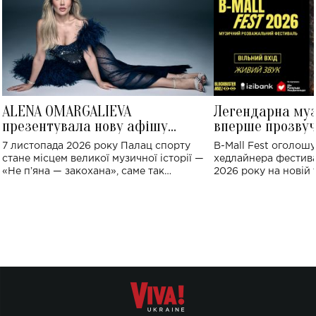
ALENA OMARGALIEVA
Легендарна му
презентувала нову афішу
вперше прозвуч
великого концерту в Палаці
Україні: де від
7 листопада 2026 року Палац спорту
B-Mall Fest оголош
спорту
стане місцем великої музичної історії —
хедлайнера фестива
«Не пʼяна — закохана», саме так
2026 року на новій т
символічно названо майбутній концерт
stage відбудеться у
ALENA OMARGALIEVA.
ENIGMA VOICES' OR