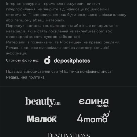
Інтернет-ресурсів – пряме для пошукових систем
гіперпосилання, не закрите від індексації пошуковими
системами. Гіперпосилання має бути розміщене в підзаголовку
або першому абзаці матеріалу.
Передрук, копіювання, відтворення або інше використання
матеріалів, які містять посилання на rexfeatures.com або
depositphotos.com, суворо заборонені.
Матеріали із позначками
!
та
P
розміщені на правах реклами.
Редакція не несе відповідальності за достовірність цієї
інформації.
Стокові фото від:
Правила використання сайту
Політика конфіденційності
Редакційна політика