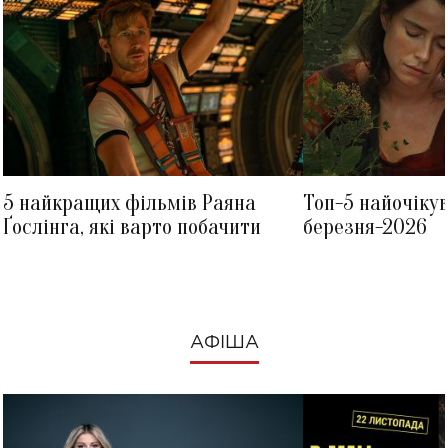
5 найкращих фільмів Раяна
Топ-5 найочіку
Ґослінга, які варто побачити
березня-2026
АФІША