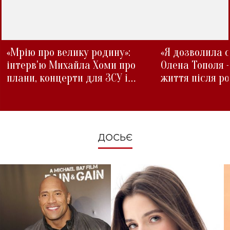
«Мрію про велику родину»:
«Я дозволила с
інтерв'ю Михайла Хоми про
Олена Тополя 
плани, концерти для ЗСУ і
життя після р
зміни під час війни
ДОСЬЄ